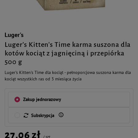
Luger's
Luger’s Kitten's Time karma suszona dla
kotów kociąt z jagnięciną i przepiórka
500 g
Luger's Kitten's Time dla kociąt - pełnoporcjowa suszona karma dla
kociąt wszystkich ras od 3 miesiąca życia
Zakup jednorazowy
Subskrypcja
27,06 zł
/
szt.