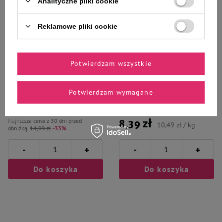
Analityczne pliki cookie
Ciebie i Twojego czworonoga
Reklamowe pliki cookie
Mokra karma dla psa Dolina
Mokra karma dla psa Rafi z
Potwierdzam wszystkie
Noteci Premium bogata w
wołowiną 800 g
jagnięcinę puszka 800 g EDYCJA
LIMITOWANA
Potwierdzam wymagane
9,99 zł
12,49 zł / kg
Najniższa cena z 30 dni przed
8,39 zł
10,49 zł / kg
obniżką
14,99 zł
-33%
-
-
+
+
Do koszyka
Do koszyka