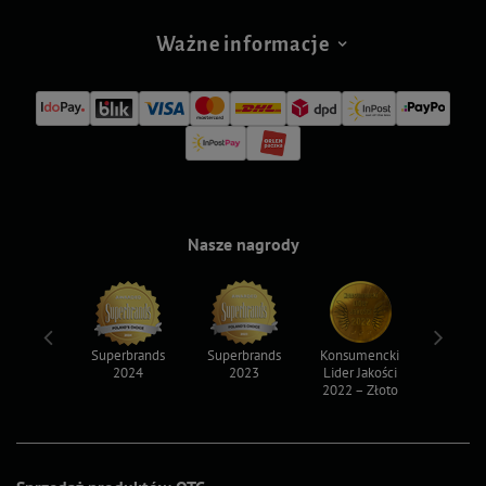
Ważne informacje
Nasze nagrody
ksy 2022
Superbrands
Superbrands
Konsumencki
Konsum
2024
2023
Lider Jakości
Lider Ja
2022 – Złoto
2022 – S