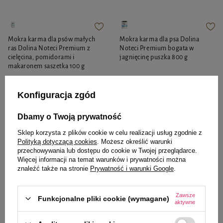
Mokra karma dla psów małych
Mokra karma dla psa Dolina
ras Dolina Noteci Premium z
Noteci Premium bogata w
cielęcina, pomidorami i
jagnięcinę puszka 800 g
makaronem saszetka 100 g
4,11 zł
12,35 zł
41,10 zł / kg
15,44 zł / kg
Konfiguracja zgód
-
-
+
+
Dbamy o Twoją prywatność
Sklep korzysta z plików cookie w celu realizacji usług zgodnie z
Do koszyka
Do koszyka
Polityką dotyczącą cookies
. Możesz określić warunki
przechowywania lub dostępu do cookie w Twojej przeglądarce.
Więcej informacji na temat warunków i prywatności można
znaleźć także na stronie
Prywatność i warunki Google
.
Zawsze
Funkcjonalne pliki cookie (wymagane)
aktywne
Wybrane specjalnie dla