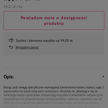
54,12 zł / kg
Powiadom mnie o dostępności
produktu
Szybka i darmowa wysyłka od 99,00 zł.
Wygodny zwrot
Opis:
Biorąc pod uwagę specyficzne wymagania żywieniowe kotów, marka Luger`s
wprowadza na rynek linię karm suszonych. Produkty te, składające się ze
świeżego mięsa i podrobów, dostarczają wszystkich składników odżywczych
niezbędnych do prawidłowego funkcjonowania i rozwoju organizmu kociąt.
Podwyższona zawartość pełnowartościowego białka nie tylko umożliwia
prawidłowy wzrost, ale także pozwala zapewnić atrakcyjność sensoryczną