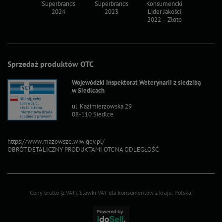
ksy 2022
Superbrands
Superbrands
Konsumencki
Konsum
2024
2023
Lider Jakości
Lider Ja
2022 – Złoto
2022 – S
Sprzedaż produktów OTC
Wojewódzki Inspektorat Weterynarii z siedzibą
w Siedlcach
ul. Kazimierzowska 29
08-110 Siedlce
https://www.mazowsze.wiw.gov.pl/
OBRÓT DETALICZNY PRODUKTAMI OTC NA ODLEGŁOŚĆ
Ceny brutto (z VAT).
Stawki VAT dla konsumentów z kraju:
Polska
.