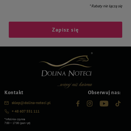
* Rabaty nie łączą się
Zapisz się
Kontakt
Obserwuj nas:
sklep@dolina-noteci.pl
+ 48 607 551 111
*Infolinia czynna
7:00 – 17:00 (pon–pt)