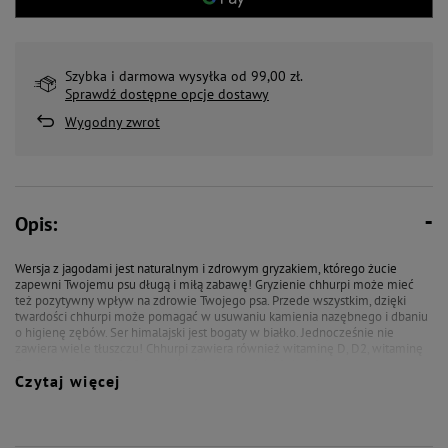
Szybka i darmowa wysyłka od 99,00 zł.
Sprawdź dostępne opcje dostawy
Wygodny zwrot
Opis:
Wersja z jagodami jest naturalnym i zdrowym gryzakiem, którego żucie
zapewni Twojemu psu długą i miłą zabawę! Gryzienie chhurpi może mieć
też pozytywny wpływ na zdrowie Twojego psa. Przede wszystkim, dzięki
twardości chhurpi może pomagać w usuwaniu kamienia nazębnego i dbaniu
o higienę zębów. Ser himalajski jest bogaty w białko. Jednocześnie nie
zawiera wiele tłuszczu! Chhurpi zawiera również witaminę D, D2, witaminę
E, witaminę A oraz fosfor, wapń, sód, potas, cynk i żelazo!
Czytaj więcej
Dodatek jagód może wzmacniać system odpornościowy i wspomagać
ogólną kondycję. Jagody zawierają naturalne antyoksydanty, witaminę C oraz
K.