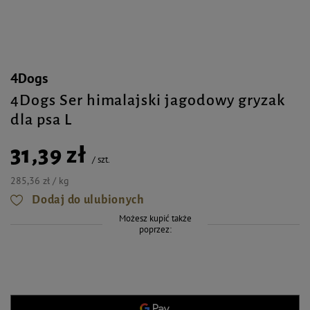
4Dogs
4Dogs Ser himalajski jagodowy gryzak
dla psa L
31,39 zł
/
szt.
285,36 zł / kg
Dodaj do ulubionych
Możesz kupić także
poprzez: