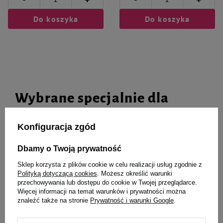
+
+
Do koszyka
Do koszyka
Wybrane specjalnie dla
Ciebie i Twojego czworonoga
Konfiguracja zgód
Dbamy o Twoją prywatność
Mokra karma dla psa Dolina
AQUAEL oświetlenie do
Sklep korzysta z plików cookie w celu realizacji usług zgodnie z
Noteci Premium Mix smaków 12
akwarium LEDDY SLIM 5W plant
Polityką dotyczącą cookies
. Możesz określić warunki
x 800 g
20-30cm białe
przechowywania lub dostępu do cookie w Twojej przeglądarce.
Więcej informacji na temat warunków i prywatności można
140,76 zł
151,90 zł
14,66 zł / kg
znaleźć także na stronie
Prywatność i warunki Google
.
-
-