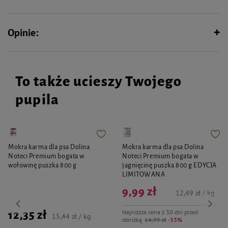
Opinie:
To także ucieszy Twojego
pupila
Mokra karma dla psa Dolina
Mokra karma dla psa Dolina
Noteci Premium bogata w
Noteci Premium bogata w
wołowinę puszka 800 g
jagnięcinę puszka 800 g EDYCJA
LIMITOWANA
9,99 zł
12,49 zł / kg
Najniższa cena z 30 dni przed
12,35 zł
15,44 zł / kg
obniżką
14,99 zł
-33%