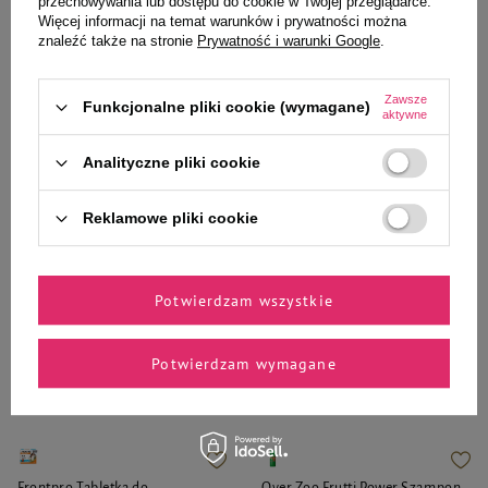
przechowywania lub dostępu do cookie w Twojej przeglądarce.
Więcej informacji na temat warunków i prywatności można
Najniższa cena produktu w okresie
Najniższa cena produktu w okresie
znaleźć także na stronie
Prywatność i warunki Google
.
30 dni przed wprowadzeniem
30 dni przed wprowadzeniem
obniżki:
4,99 zł
obniżki:
5,99 zł
-16%
Cena regularna:
7,05 zł
-29%
Cena regularna:
7,70 zł
-35%
Zawsze
Funkcjonalne pliki cookie (wymagane)
aktywne
-
-
+
+
Analityczne pliki cookie
Do koszyka
Do koszyka
Reklamowe pliki cookie
Potwierdzam wszystkie
Zaufane i polecane przez
Potwierdzam wymagane
naszych ekspertów