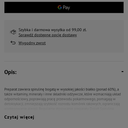
Szybka i darmowa wysyłka od 99,00 zł.
Sprawdź dostępne opcje dostawy
Wygodny zwrot
Opis:
Preparat zawiera spirulinę bogatą w wysokiej jakości białko (ponad 60%), a
także witaminy, minerały i inne składniki odżywcze, które wzmacniają układ
odpornościowy, poprawiają pracę przewodu pokarmowego, pomagają w
detoksykacji, zmniejszają szybkość rozrostu komórek rakowych, ograniczają
występowanie alergii. Regularne stosowanie preparatu Dolvit Spirulina
wzmacnia organizm, pobudza go do działania i dodaje sił witalnych.
Czytaj więcej
SKŁAD:
Składniki w 1 tabletce mini: Spirulina 320 mg