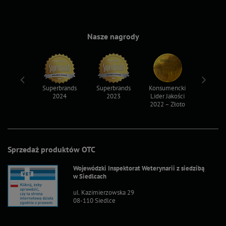
Nasze nagrody
ksy 2022
Superbrands
Superbrands
Konsumencki
Konsum
2024
2023
Lider Jakości
Lider Ja
2022 – Złoto
2022 – S
Sprzedaż produktów OTC
Wojewódzki Inspektorat Weterynarii z siedzibą
w Siedlcach
ul. Kazimierzowska 29
08-110 Siedlce