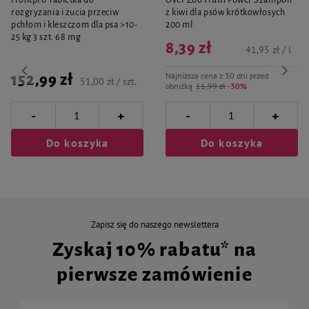
Frontpro Tabletka do
Over Zoo Frutti Power Szampon
rozgryzania i żucia przeciw
z kiwi dla psów krótkowłosych
pchłom i kleszczom dla psa >10-
200 ml
25 kg 3 szt. 68 mg
8,39 zł
41,95 zł / l
Najniższa cena z 30 dni przed
152,99 zł
51,00 zł / szt.
obniżką
11,99 zł
-30%
-
-
+
+
Do koszyka
Do koszyka
Zapisz się do naszego newslettera
Zyskaj 10% rabatu* na
pierwsze zamówienie