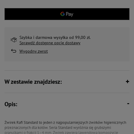
Szybka i darmowa wysyłka od 99,00 zł.
Sprawdź dostępne opcje dostawy
Wygodny zwrot
W zestawie znajdziesz:
Opis:
Żwirek Rafi Standard to jeden z najpopularniejszych żwirków higienicznych
przeznaczonych dla kotów. Seria Standard wyróżnia się grubszymi
granulkami o frakcji 1–4 mm. Żwirek zawiera lawendową kompozycję