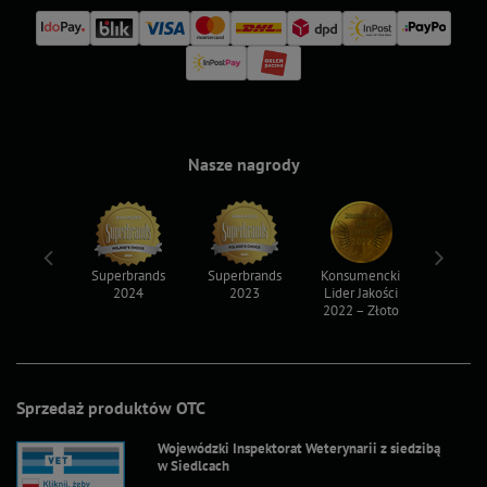
Nasze nagrody
ksy 2022
Superbrands
Superbrands
Konsumencki
Konsum
2024
2023
Lider Jakości
Lider Ja
2022 – Złoto
2022 – S
Sprzedaż produktów OTC
Wojewódzki Inspektorat Weterynarii z siedzibą
w Siedlcach