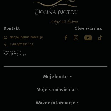
Kontakt
Obserwuj nas:
sklep@dolina-noteci.pl
+ 48 607 551 111
*Infolinia czynna
7:00 – 17:00 (pon–pt)
Moje konto
Moje zamówienia
Ważne informacje