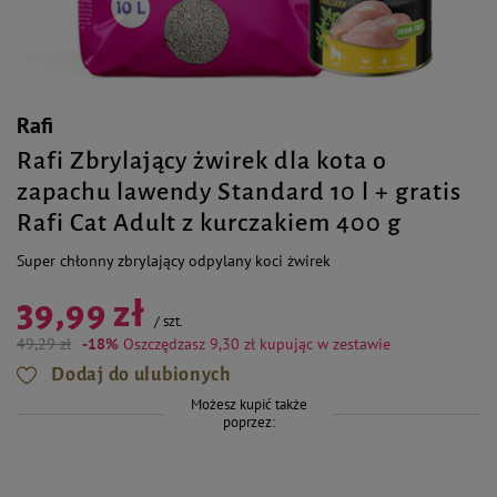
Rafi
Rafi Zbrylający żwirek dla kota o
zapachu lawendy Standard 10 l + gratis
Rafi Cat Adult z kurczakiem 400 g
Super chłonny zbrylający odpylany koci żwirek
39,99 zł
/
szt.
49,29 zł
-18%
Oszczędzasz 9,30 zł
kupując w zestawie
Dodaj do ulubionych
Możesz kupić także
poprzez: