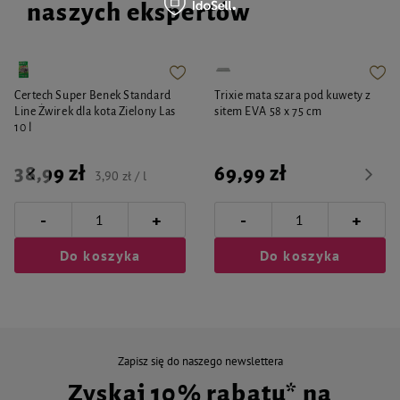
naszych ekspertów
Certech Super Benek Standard
Trixie mata szara pod kuwety z
Line Żwirek dla kota Zielony Las
sitem EVA 58 x 75 cm
10 l
38,99 zł
69,99 zł
3,90 zł / l
-
-
+
+
Do koszyka
Do koszyka
Zapisz się do naszego newslettera
Zyskaj 10% rabatu* na