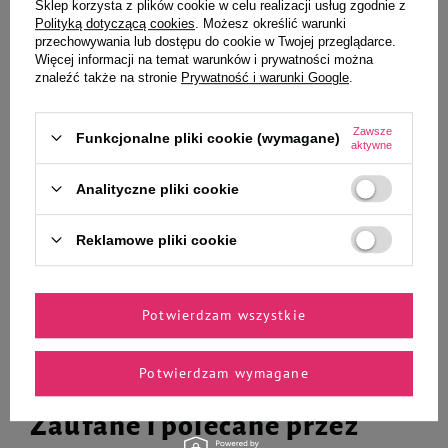
Sklep korzysta z plików cookie w celu realizacji usług zgodnie z
Ciebie i Twojego czworonoga
Polityką dotyczącą cookies
. Możesz określić warunki
przechowywania lub dostępu do cookie w Twojej przeglądarce.
Więcej informacji na temat warunków i prywatności można
znaleźć także na stronie
Prywatność i warunki Google
.
Elanco Advantage Krople na
Szampon dla kotów Dr Seidel
pchły dla kotów od 4 kg 0,8 ml 4
Proteinowy 220 ml
Zawsze
Funkcjonalne pliki cookie (wymagane)
szt.
aktywne
110,99 zł
24,99 zł
113,59 zł / l
Analityczne pliki cookie
-
-
+
+
Reklamowe pliki cookie
Do koszyka
Do koszyka
Potwierdzam wszystkie
Potwierdzam wymagane
Zaufane i polecane przez