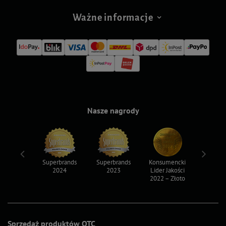
Ważne informacje
Nasze nagrody
ksy 2022
Superbrands
Superbrands
Konsumencki
Konsum
2024
2023
Lider Jakości
Lider Ja
2022 – Złoto
2022 – S
Sprzedaż produktów OTC