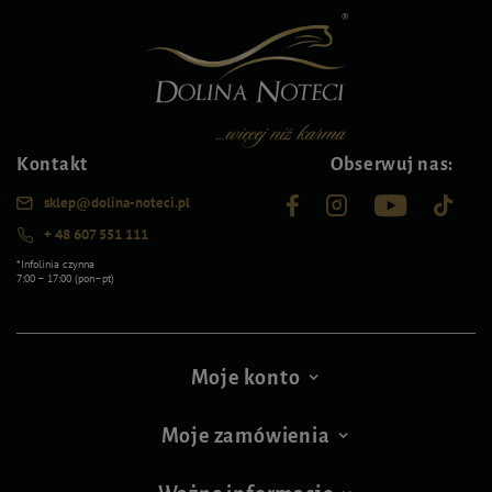
Kontakt
Obserwuj nas:
sklep@dolina-noteci.pl
+ 48 607 551 111
*Infolinia czynna
7:00 – 17:00 (pon–pt)
Moje konto
Moje zamówienia