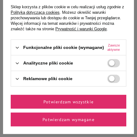
Ciebie i Twojego czworonoga
Sklep korzysta z plików cookie w celu realizacji usług zgodnie z
Polityką dotyczącą cookies
. Możesz określić warunki
przechowywania lub dostępu do cookie w Twojej przeglądarce.
Więcej informacji na temat warunków i prywatności można
znaleźć także na stronie
Prywatność i warunki Google
.
Zolux Zabawka dla psa gryzak na
Trixie Dog Activity Flip Board
przysmaki hantel 13 cm
Zabawka dla psa gra strategiczna
23 × 3 cm
Zawsze
Funkcjonalne pliki cookie (wymagane)
aktywne
Analityczne pliki cookie
24,99 zł
26,99 zł
Reklamowe pliki cookie
-
-
+
+
Do koszyka
Do koszyka
Potwierdzam wszystkie
Potwierdzam wymagane