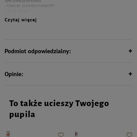
Specyfikacja produktu:
- Materiał: poliester/metal/PP
- dł. 18 - 24 cm
- z kokardką i dzwoneczkiem
Czytaj więcej
Podmiot odpowiedzialny:
Opinie:
To także ucieszy Twojego
pupila