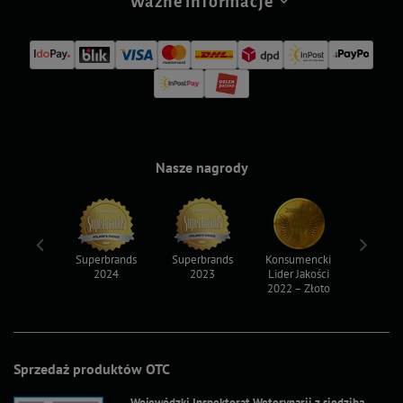
Ważne informacje
Nasze nagrody
ksy 2022
Superbrands
Superbrands
Konsumencki
Konsum
2024
2023
Lider Jakości
Lider Ja
2022 – Złoto
2022 – S
Sprzedaż produktów OTC
Wojewódzki Inspektorat Weterynarii z siedzibą