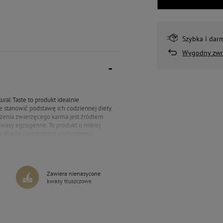
Szybka i dar
Wygodny zwr
ral Taste to produkt idealnie
stanowić podstawę ich codziennej diety.
dzenia zwierzęcego karma jest źródłem
asy egzogenne. To produkt o niskiej
 w mięsie i produktach pochodzenia
ędnego do prawidłowego funkcjonowania
dpowiedzialna za układ rozrodczy, która
dolności serca oraz problemów ze
sta, ale wartościowa receptura bogata w
Zawiera nienasycone
roduktów pochodzenia zwierzęcego czyni
kwasy tłuszczowe
 kota.