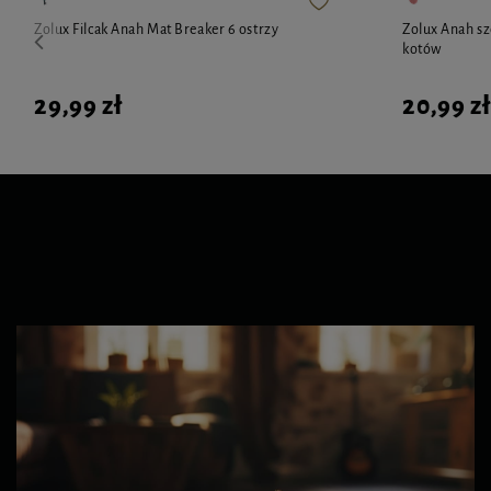
Zolux Filcak Anah Mat Breaker 6 ostrzy
Zolux Anah s
kotów
29,99 zł
20,99 zł