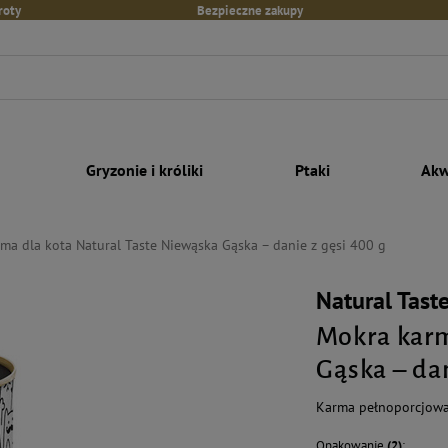
roty
Bezpieczne zakupy
Gryzonie i króliki
Ptaki
Akw
ma dla kota Natural Taste Niewąska Gąska – danie z gęsi 400 g
Natural Tast
Mokra karm
Gąska – dan
Karma pełnoporcjowa 
Opakowanie
(2)