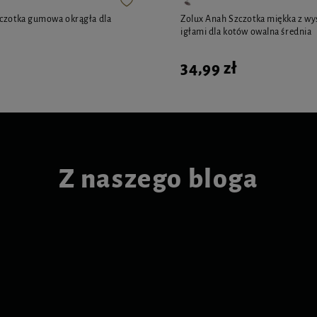
zczotka gumowa okrągła dla
Zolux Anah Szczotka miękka z w
igłami dla kotów owalna średnia
34,99 zł
Z naszego bloga