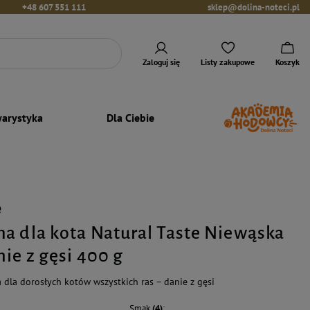
+48 607 551 111
sklep@dolina-noteci.pl
Zaloguj się
Listy zakupowe
Koszyk
arystyka
Dla Ciebie
e
a dla kota Natural Taste Niewąska
ie z gęsi 400 g
dla dorosłych kotów wszystkich ras – danie z gęsi
Smak
(4)