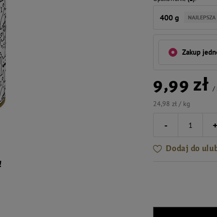
400 g
NAJLEPSZA
Zakup jed
9,99 zł
/
24,98 zł / kg
-
Dodaj do ulu
!