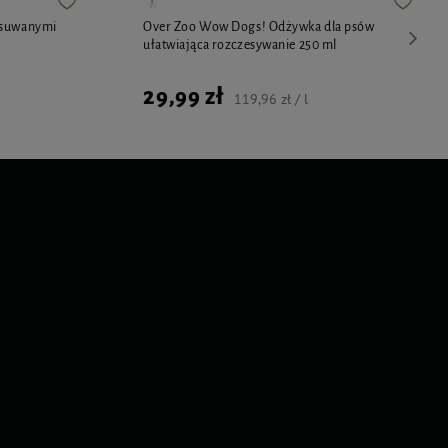
ysuwanymi
Over Zoo Wow Dogs! Odżywka dla psów
ułatwiająca rozczesywanie 250 ml
29,99 zł
119,96 zł / l