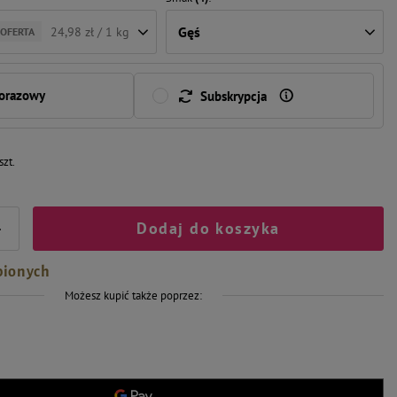
Gęś
24,98 zł / 1 kg
 OFERTA
norazowy
Subskrypcja
szt.
Dodaj do koszyka
+
bionych
Możesz kupić także poprzez: