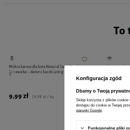
To 
Mokra karma dla kota Natural Taste Kaczka
Karma mokra d
Dziwaczka – danie z kaczki 400 g
Dolina Noteci
Konfiguracja zgód
Dbamy o Twoją prywatn
9,99 zł
4,99 zł
24,98 zł / kg
Sklep korzysta z plików cookie 
dostępu do cookie w Twojej prz
warunki Google
.
Funkcjonalne pliki 