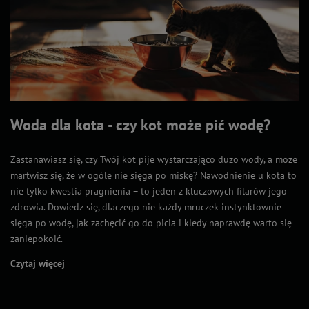
Woda dla kota - czy kot może pić wodę?
Zastanawiasz się, czy Twój kot pije wystarczająco dużo wody, a może
martwisz się, że w ogóle nie sięga po miskę? Nawodnienie u kota to
nie tylko kwestia pragnienia – to jeden z kluczowych filarów jego
zdrowia. Dowiedz się, dlaczego nie każdy mruczek instynktownie
sięga po wodę, jak zachęcić go do picia i kiedy naprawdę warto się
zaniepokoić.
Czytaj więcej