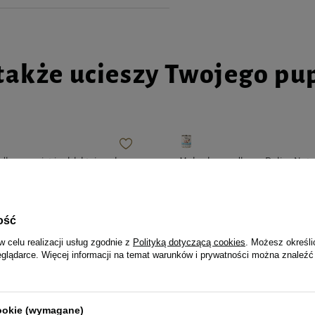
także ucieszy Twojego pu
la szczeniąt i suk laktujących
Mokra karma dla psa Dolina Not
 Premium Starter 185 g
bogata w jagnięcinę puszka 800 
LIMITOWANA
9,99 zł
1
ość
26,97 zł / kg
Najniższa cena z 30 dni przed obniżką
w celu realizacji usług zgodnie z
Polityką dotyczącą cookies
. Możesz określi
eglądarce. Więcej informacji na temat warunków i prywatności można znaleźć
cookie (wymagane)