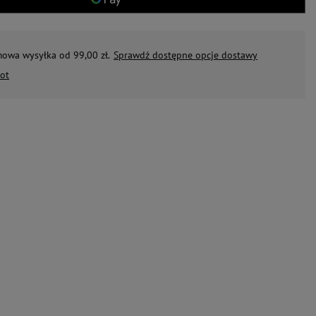
mowa wysyłka od 99,00 zł.
Sprawdź dostępne opcje dostawy
ot