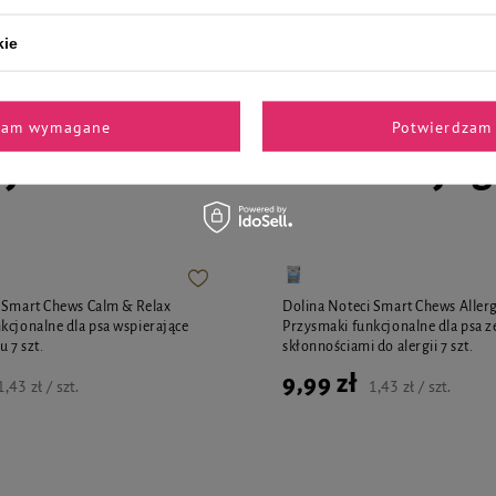
1,43 zł / szt.
Najniższa cena z 30 dni przed obniżką
kie
zam wymagane
Potwierdzam 
jalnie dla Ciebie i Twoje
 Smart Chews Calm & Relax
Dolina Noteci Smart Chews Allerg
kcjonalne dla psa wspierające
Przysmaki funkcjonalne dla psa z
u 7 szt.
skłonnościami do alergii 7 szt.
9,99 zł
1,43 zł / szt.
1,43 zł / szt.