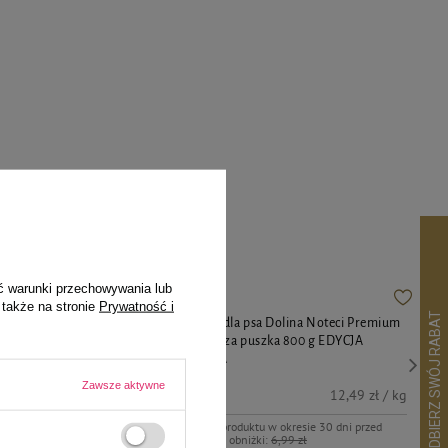
pila
ć warunki przechowywania lub
 także na stronie
Prywatność i
eci Premium
Mokra karma dla psa Dolina Noteci Premium
DYCJA
bogata w dorsza puszka 800 g EDYCJA
LIMITOWANA
Zawsze aktywne
9,99 zł
12,49 zł / kg
4,98 zł / kg
Najniższa cena produktu w okresie 30 dni przed
wprowadzeniem obniżki:
6,99 zł