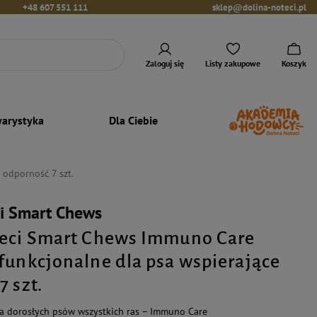
+48 607 551 111
sklep@dolina-noteci.pl
Zaloguj się
Listy zakupowe
Koszyk
arystyka
Dla Ciebie
 odporność 7 szt.
ci Smart Chews
teci Smart Chews Immuno Care
funkcjonalne dla psa wspierające
 szt.
a dorosłych psów wszystkich ras – Immuno Care