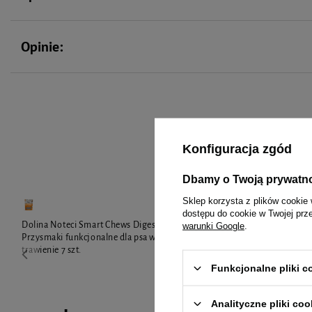
Opinie:
To 
Konfiguracja zgód
Dbamy o Twoją prywatn
Sklep korzysta z plików cookie 
dostępu do cookie w Twojej prz
Dolina Noteci Smart Chews Digestive Harmony
Dolina Noteci
warunki Google
.
Przysmaki funkcjonalne dla psa wspierające
Przysmaki fu
trawienie 7 szt.
stawy 7 szt.
Funkcjonalne pliki 
Analityczne pliki coo