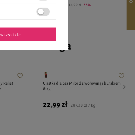
7,99 zł
-25%
Cena regularna:
14,99 zł
-33%
wszystkie
go czworonoga
y Relief
Ciastka dla psa Milord z wołowiną i burakiem
e
80 g
22,99 zł
287,38 zł / kg