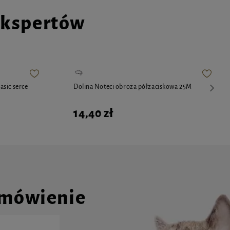
ekspertów
sic serce
Dolina Noteci obroża półzaciskowa 25M
14,40 zł
amówienie