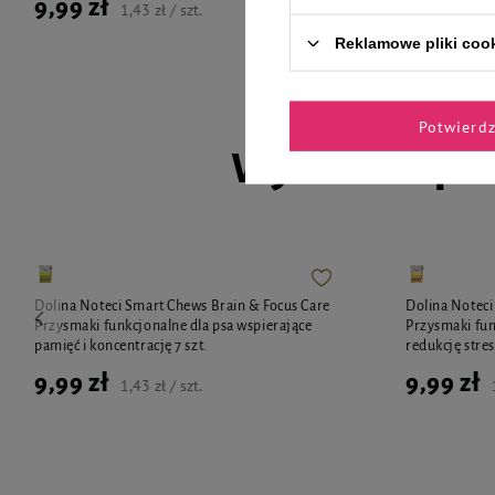
9,99 zł
9,99 zł
1,43 zł / szt.
Reklamowe pliki coo
Potwierd
Wybrane spec
Dolina Noteci Smart Chews Brain & Focus Care
Dolina Noteci
Przysmaki funkcjonalne dla psa wspierające
Przysmaki fun
pamięć i koncentrację 7 szt.
redukcję stres
9,99 zł
9,99 zł
1,43 zł / szt.