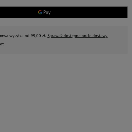
mowa wysyłka od 99,00 zł.
Sprawdź dostępne opcje dostawy
ot