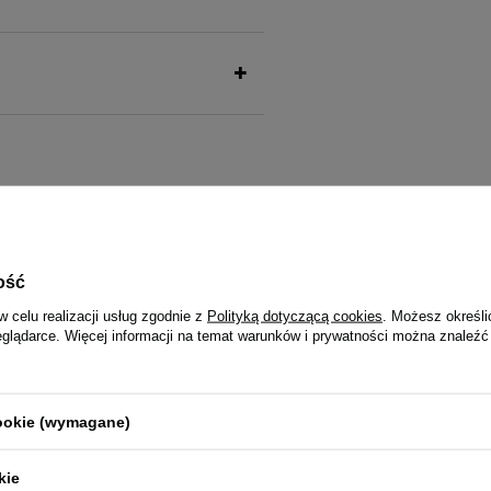
także ucieszy Twojego pu
ość
w celu realizacji usług zgodnie z
Polityką dotyczącą cookies
. Możesz określi
eglądarce. Więcej informacji na temat warunków i prywatności można znaleźć
 Smart Chews Joint Care
Mokra karma dla psa Dolina Not
nkcjonalne dla psa wspomagające
bogata w królika puszka 400 g E
LIMITOWANA
cookie (wymagane)
5,99 zł
1
kie