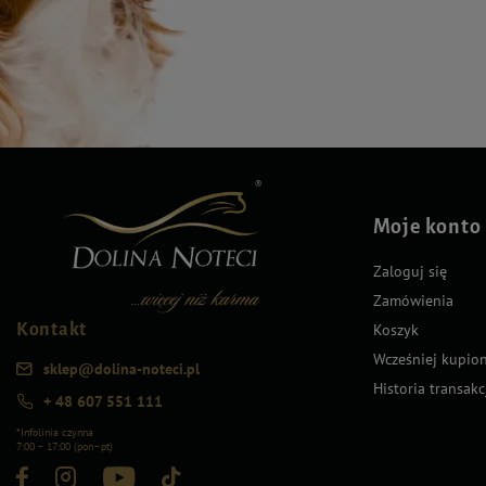
Moje konto
Zaloguj się
Zamówienia
Kontakt
Koszyk
Wcześniej kupio
sklep@dolina-noteci.pl
Historia transakc
+ 48 607 551 111
*Infolinia czynna
7:00 – 17:00 (pon–pt)