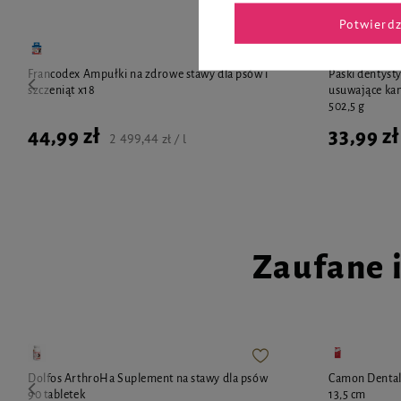
Potwierd
Francodex Ampułki na zdrowe stawy dla psów i
Paski dentyst
szczeniąt x18
usuwające kam
502,5 g
44,99 zł
33,99 zł
2 499,44 zł / l
Zaufane 
Dolfos ArthroHa Suplement na stawy dla psów
Camon Dental 
90 tabletek
13,5 cm