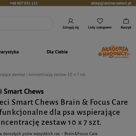
+48 607 551 111
sklep@dolina-noteci.pl
Zaloguj się
Listy zakupowe
Koszyk
arystyka
Dla Ciebie
ające pamięć i koncentrację zestaw 10 x 7 szt.
ci Smart Chews
eci Smart Chews Brain & Focus Care
funkcjonalne dla psa wspierające
ncentrację zestaw 10 x 7 szt.
a dorosłych psów wszystkich ras – Brain&Focus Care