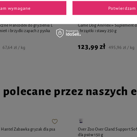
zam wymagane
Potwierdzam 
yczne Francodex do gryzienia L
Game Dog AniFlexi+ Suplement di
ień i brzydki zapach z pyska
chrząstki i stawy 250 g
123,99 zł
67,64 zł / kg
495,96 zł / kg
i polecane przez naszych 
Hantel Zabawka gryzak dla psa
Over Zoo Over Gland Support Sof
dla psów 150 g