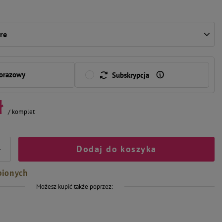
re
norazowy
Subskrypcja
ł
/
komplet
Dodaj do koszyka
+
bionych
Możesz kupić także poprzez: