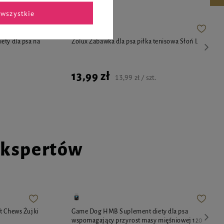
wszystkie
ety dla psa na
Zolux Zabawka dla psa piłka tenisowa Słoń L
13,99 zł
13,99 zł / szt.
ekspertów
t Chews Żujki
Game Dog HMB Suplement diety dla psa
wspomagający przyrost masy mięśniowej 120