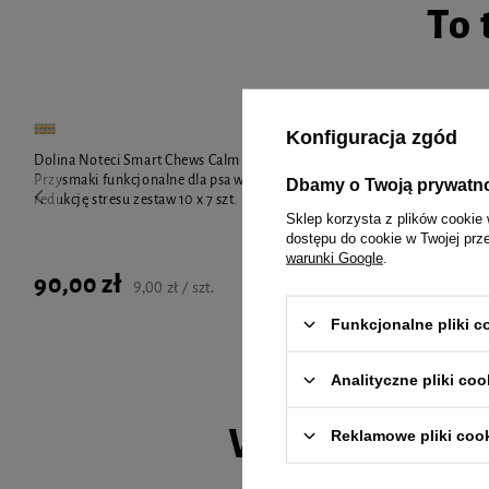
To 
Konfiguracja zgód
Dolina Noteci Smart Chews Calm & Relax
Mokra karma 
Przysmaki funkcjonalne dla psa wspierające
bogata w dors
Dbamy o Twoją prywatn
redukcję stresu zestaw 10 x 7 szt.
Sklep korzysta z plików cookie 
dostępu do cookie w Twojej prz
warunki Google
.
90,00 zł
5,14 zł
9,00 zł / szt.
3
Funkcjonalne pliki 
Analityczne pliki coo
Wybrane spec
Reklamowe pliki coo