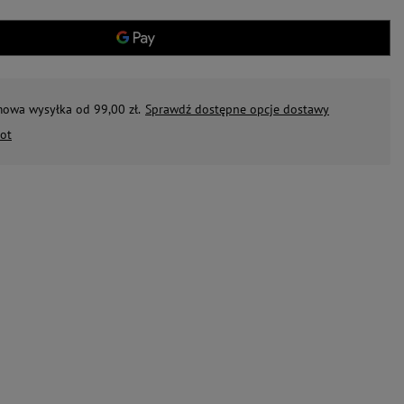
mowa wysyłka od 99,00 zł.
Sprawdź dostępne opcje dostawy
ot