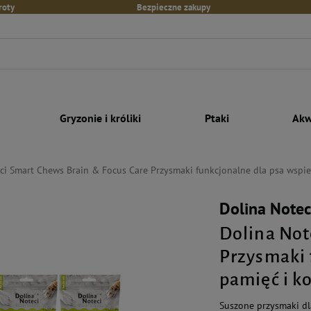
roty
Bezpieczne zakupy
Gryzonie i króliki
Ptaki
Akw
ci Smart Chews Brain & Focus Care Przysmaki funkcjonalne dla psa wspier
Dolina Note
Dolina Not
Przysmaki 
pamięć i ko
Suszone przysmaki dl