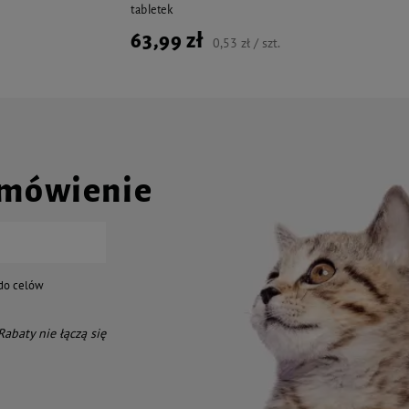
tabletek
63,99 zł
0,53 zł / szt.
amówienie
do celów
 Rabaty nie łączą się