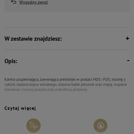
Wygodny zwrot
W zestawie znajdziesz:
Opis:
Karma uzupełniająca, zawierająca prebiotyki w postaci MOS i FOS, inulinę z
cykorii, nasiona kopru włoskiego, nasiona babki płesznik oraz miętę, wspiera
trawienie i rozwój pożytecznej mikroflory jelitowej.
Suszone przysmaki dla dorosłych psów wszystkich ras – Dolina Noteci Smart
Czytaj więcej
Chews Digestive Harmony – stanowią źródło cennych składników
biologicznie czynnych, których zadaniem jest wspieranie procesów trawienia
i wchłaniania dzięki modulacji składu mikroflory w przewodzie pokarmowym
psa. Przysmaki Digestive Harmony mogą być stosowane jako wsparcie dla
psów w każdym wieku. Dzięki zawartości 80% mięsa i produktów