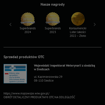
Nasze nagrody
ksy 2022
Superbrands
Superbrands
Konsumencki
Konsum
2024
2023
Lider Jakości
Lider Ja
2022 – Złoto
2022 – S
Sprzedaż produktów OTC
Wojewódzki Inspektorat Weterynarii z siedzibą
w Siedlcach
ul. Kazimierzowska 29
08-110 Siedlce
https://www.mazowsze.wiw.gov.pl/
OBRÓT DETALICZNY PRODUKTAMI OTC NA ODLEGŁOŚĆ