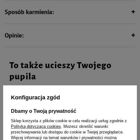
Sposób karmienia:
Opinie:
To także ucieszy Twojego
pupila
Konfiguracja zgód
Karma suszona dla psa Natural
Karma suszona dla psa Natural
Dbamy o Twoją prywatność
Taste Wściekły Byk 200 g
Taste Dziki Dzik 200 g
Sklep korzysta z plików cookie w celu realizacji usług zgodnie z
Polityką dotyczącą cookies
. Możesz określić warunki
przechowywania lub dostępu do cookie w Twojej przeglądarce.
Więcej informacji na temat warunków i prywatności można