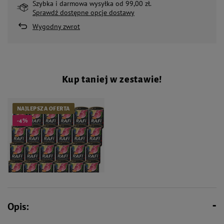
Szybka i darmowa wysyłka od 99,00 zł.
Sprawdź dostępne opcje dostawy
Wygodny zwrot
Kup taniej w zestawie!
NAJLEPSZA OFERTA
-4%
Opis:
143,76 zł
150,96 zł