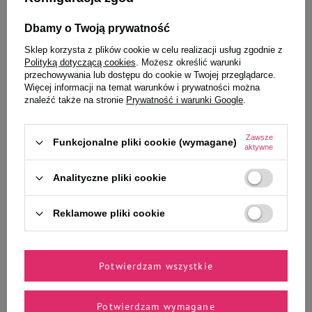
To także ucieszy Twojego
Dbamy o Twoją prywatność
Sklep korzysta z plików cookie w celu realizacji usług zgodnie z
pupila
Polityką dotyczącą cookies
. Możesz określić warunki
przechowywania lub dostępu do cookie w Twojej przeglądarce.
Więcej informacji na temat warunków i prywatności można
znaleźć także na stronie
Prywatność i warunki Google
.
Mokra karma dla psa Rafi z
Mokra karma dla psa Rafi z
wołowiną 400 g
królikiem 400 g
Zawsze
Funkcjonalne pliki cookie (wymagane)
aktywne
Analityczne pliki cookie
6,29 zł
6,29 zł
Reklamowe pliki cookie
15,73 zł / kg
15,73 zł / kg
-
-
+
+
Potwierdzam wszystkie
Do koszyka
Do koszyka
Potwierdzam wymagane