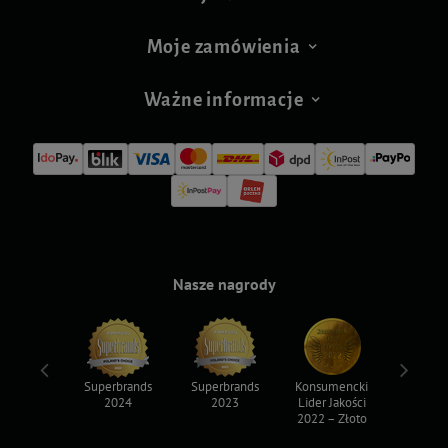
Moje zamówienia
Ważne informacje
Nasze nagrody
ksy 2022
Superbrands
Superbrands
Konsumencki
Konsum
2024
2023
Lider Jakości
Lider Ja
2022 – Złoto
2022 – S