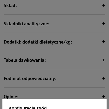
przeciwutleniających i przeciwzapalnych,
Skład:
tymianek, stymulujący wydzielanie soków trawiennych, a dodatkowo
poprawiający smakowitość posiłku dla psa.
Składniki analityczne:
Dodatki: dodatki dietetyczne/kg:
Tabela dawkowania:
Podmiot odpowiedzialny:
Opinie:
Konfiguracja zgód