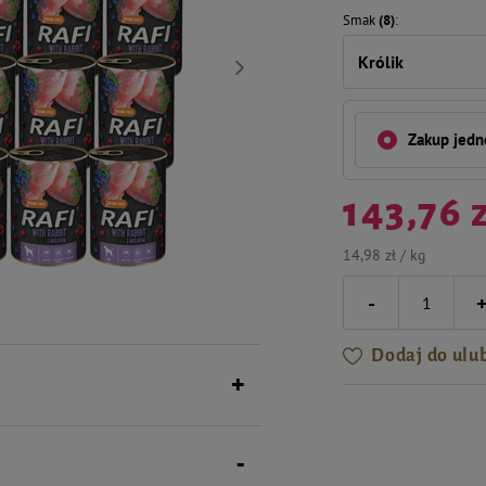
Smak
(8)
Królik
Zakup jed
143,76 
14,98 zł / kg
-
Dodaj do ulu