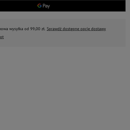
mowa wysyłka od 99,00 zł.
Sprawdź dostępne opcje dostawy
ot