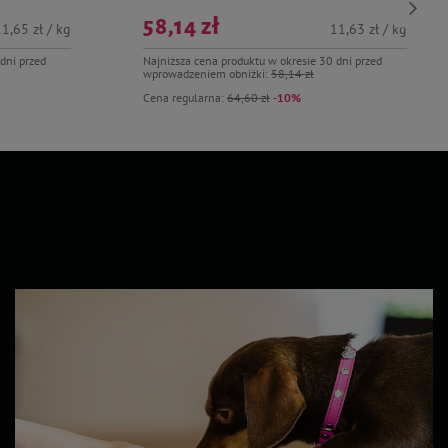
58,14 zł
1,65 zł / kg
11,63 zł / kg
dni przed
Najniższa cena produktu w okresie 30 dni przed
wprowadzeniem obniżki:
58,14 zł
Cena regularna:
64,60 zł
-10%