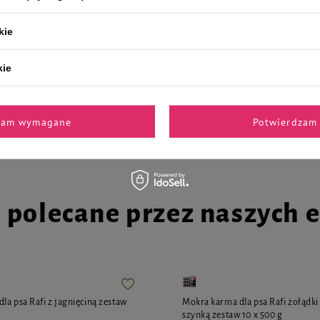
Mokra karma dla psa z kurczakiem
Mokra karma dla psa Rafi z króli
kie
x 500 g
58,23 zł
1
kie
Najniższa cena produktu w okresie 30 
wprowadzeniem obniżki:
58,23 zł
0,48 zł / kg
Cena regularna:
64,70 zł
-10%
zam wymagane
Potwierdzam 
i polecane przez naszych 
la psa Rafi z jagnięciną zestaw
Mokra karma dla psa Rafi żołądk
szynką zestaw 10 x 500 g