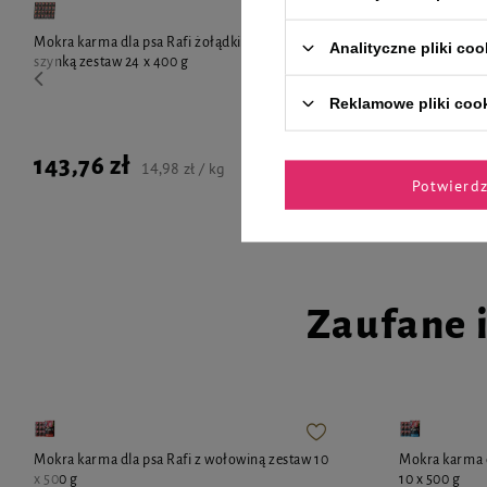
Mokra karma dla psa Rafi żołądki wołowe z
Rafi Classic 
Analityczne pliki coo
szynką zestaw 24 x 400 g
400 g
Reklamowe pliki coo
143,76 zł
4,19 zł
14,98 zł / kg
1
Potwierd
Zaufane 
Mokra karma dla psa Rafi z wołowiną zestaw 10
Mokra karma d
x 500 g
10 x 500 g