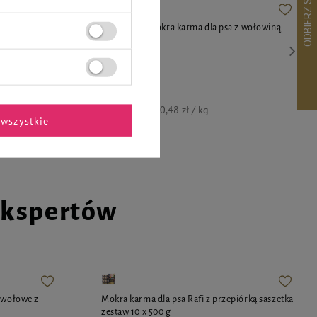
kiem zestaw 10
Rafi Classic Mokra karma dla psa z wołowiną
400 g
1,65 zł / kg
dni przed
4,19 zł
10,48 zł / kg
wszystkie
ekspertów
i wołowe z
Mokra karma dla psa Rafi z przepiórką saszetka
zestaw 10 x 500 g