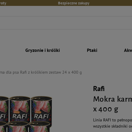
roty
Bezpieczne zakupy
Gryzonie i króliki
Ptaki
Akw
ma dla psa Rafi z królikiem zestaw 24 x 400 g
Rafi
Mokra karm
x 400 g
Linia RAFI to pełno
wszystkie składniki 