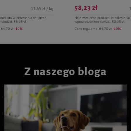
58,23 zł
11,65 zł / kg
1
produktu w okresie 30 dni przed
Najniższa cena produktu w okresie 30 
 obniżki:
58,23 zł
wprowadzeniem obniżki:
58,23 zł
:
64,70 zł
-10%
Cena regularna:
64,70 zł
-10%
Z naszego bloga