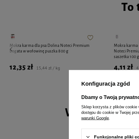
To 
Mokra karma dla psa Dolina Noteci Premium
Mokra karma d
bogata w wołowinę puszka 800 g
Noteci Premiu
saszetka 100 
12,35 zł
4,11 zł
15,44 zł / kg
4
Konfiguracja zgód
Dbamy o Twoją prywatn
Sklep korzysta z plików cookie 
Wybrane spec
dostępu do cookie w Twojej prz
warunki Google
.
Funkcjonalne pliki 