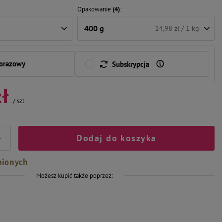
Opakowanie
(4)
400 g
14,98 zł / 1 kg
norazowy
Subskrypcja
zł
/
szt.
Dodaj do koszyka
+
bionych
Możesz kupić także poprzez: