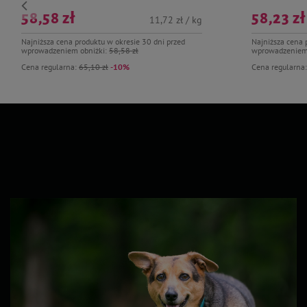
58,58 zł
58,23 zł
11,72 zł / kg
Najniższa cena produktu w okresie 30 dni przed
Najniższa cena 
wprowadzeniem obniżki:
58,58 zł
wprowadzeniem
Cena regularna:
65,10 zł
-10%
Cena regularna