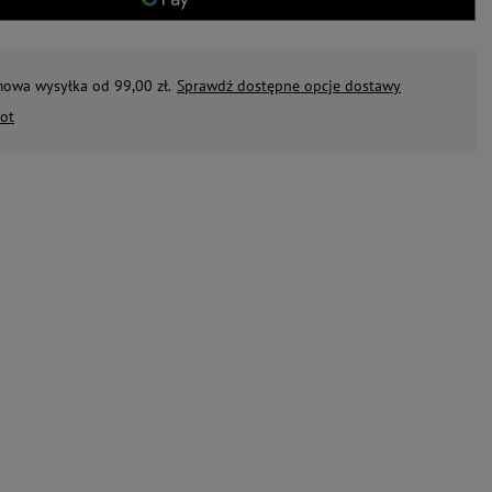
mowa wysyłka od 99,00 zł.
Sprawdź dostępne opcje dostawy
ot