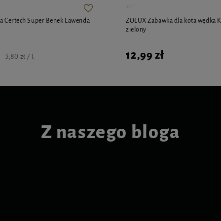
ta Certech Super Benek Lawenda
ZOLUX Zabawka dla kota wędka KA
zielony
12,99 zł
3,80 zł / l
Z naszego bloga