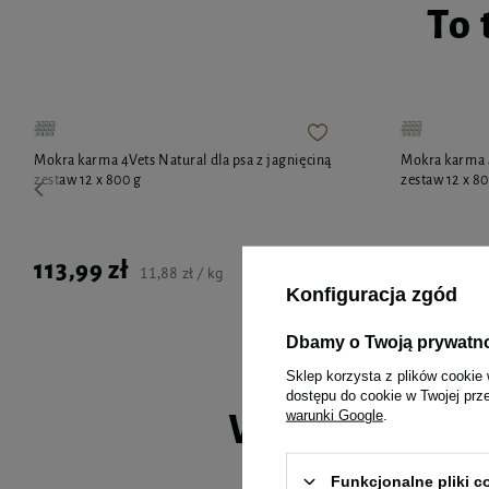
To 
Mokra karma 4Vets Natural dla psa z jagnięciną
Mokra karma 4
zestaw 12 x 800 g
zestaw 12 x 8
113,99 zł
113,99 z
11,88 zł / kg
Konfiguracja zgód
Dbamy o Twoją prywatn
Sklep korzysta z plików cookie 
dostępu do cookie w Twojej prz
warunki Google
.
Wybrane spec
Funkcjonalne pliki 