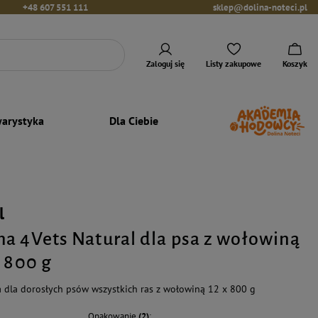
+48 607 551 111
sklep@dolina-noteci.pl
Zaloguj się
Listy zakupowe
Koszyk
arystyka
Dla Ciebie
l
a 4Vets Natural dla psa z wołowiną
x 800 g
dla dorosłych psów wszystkich ras z wołowiną 12 x 800 g
Opakowanie
(2)