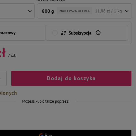
800 g
11,88 zł / 1 kg
NAJLEPSZA OFERTA
norazowy
Subskrypcja
zł
/
szt.
Dodaj do koszyka
+
bionych
Możesz kupić także poprzez: