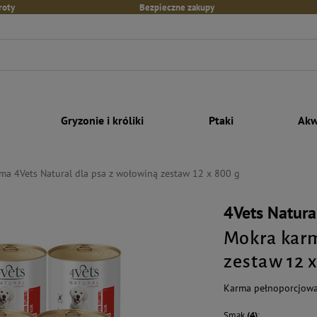
roty
Bezpieczne zakupy
Gryzonie i króliki
Ptaki
Akw
ma 4Vets Natural dla psa z wołowiną zestaw 12 x 800 g
4Vets Natura
Mokra karm
zestaw 12 
Karma pełnoporcjowa 
Smak
(4)