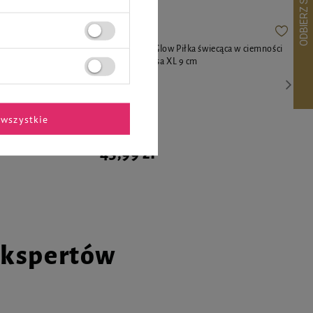
łka zabawka
Chuckit! Max Glow Piłka świecąca w ciemności
zabawka dla psa XL 9 cm
wszystkie
45,99 zł
ekspertów