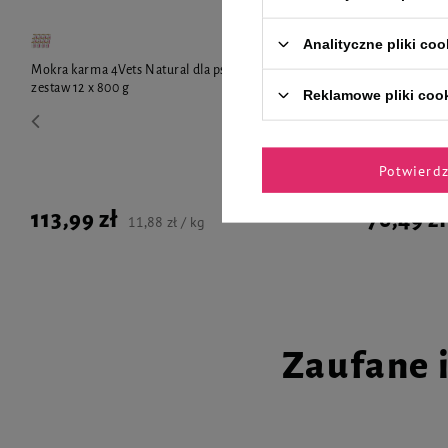
Analityczne pliki coo
Mokra karma 4Vets Natural dla psa z indykiem
Mokra karma 
zestaw 12 x 800 g
bogata w pstr
Reklamowe pliki coo
Animals z ind
Potwierd
113,99 zł
70,49 zł
11,88 zł / kg
Zaufane 