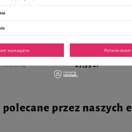
kie
dla psa Dolina Noteci Premium
Pet Supplies Chuckit! Ecofetch Pi
ąga zestaw 6 x 800 g + Piper
dla psa duża 7,5 cm 1 szt.
kie
ykiem i brokułem 400 g Gratis
zam wymagane
Potwierdzam 
27,99 zł
13,56 zł / kg
i polecane przez naszych 