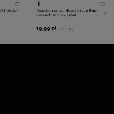
LI ryba kol.
Naturalny szampon dla psów Super Beno
Owczarek Niemiecki 250ml
19,99 zł
79,96 zł / l