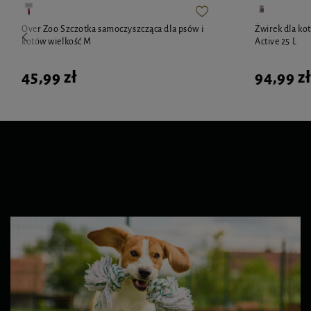
Over Zoo Szczotka samoczyszcząca dla psów i
Żwirek dla ko
kotów wielkość M
Active 25 L
45,99 zł
94,99 zł