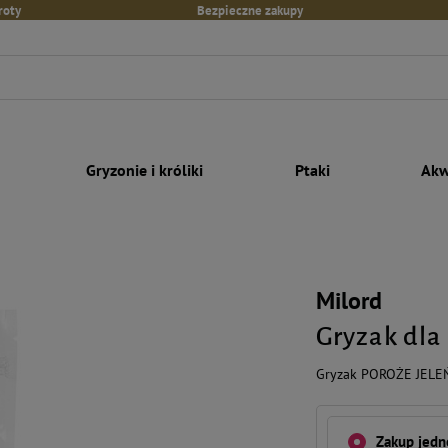
roty
Bezpieczne zakupy
Gryzonie i króliki
Ptaki
Akw
Milord
Gryzak dla
Gryzak POROŻE JELE
Zakup jed