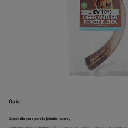
Opis:
Gryzak dla psa z poroża jelenia - twardy
Który pies nie lubi podgryzać i żuć: zabawek, patyków czy przekąsek? Jeśli 