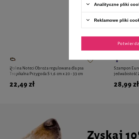
Analityczne pliki coo
Reklamowe pliki coo
Zaufane 
Potwierd
Dolina Noteci Obroża regulowana dla psa
Szampon Euro
Tropikalna Przygoda S 1,6 cm x 20 - 33 cm
jedwabistość 
22,49 zł
28,99 zł
Zyskaj 1