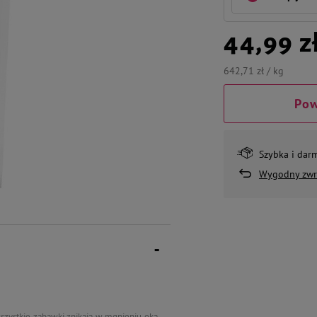
44,99 z
642,71 zł / kg
Pow
Szybka i dar
Wygodny zwr
wszystkie zabawki znikają w mgnieniu oka,