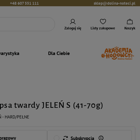
+48 607 551 111
sklep@dolina-noteci.pl
Zaloguj się
Listy zakupowe
Koszyk
arystyka
Dla Ciebie
 psa twardy JELEŃ S (41-70g)
Ń - HARD/PEŁNE
norazowy
Subskrypcja