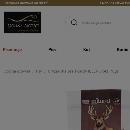
Darmowa dostawa od 99 zł*
14 dni na łatwe zw
Promocje
Pies
Kot
Konie
Strona główna
Psy
Gryzak dla psa twardy JELEŃ S (41-70g)