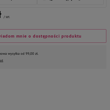
ł
/
szt.
iadom mnie o dostępności produktu
mowa wysyłka od 99,00 zł.
ot