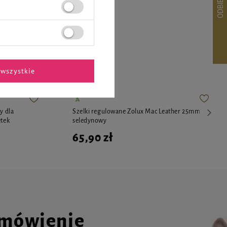
ekspertów
wszystkie
y dla
Szelki regulowane Zolux Mac Leather 25mm
etek
seledynowy
65,90 zł
amówienie