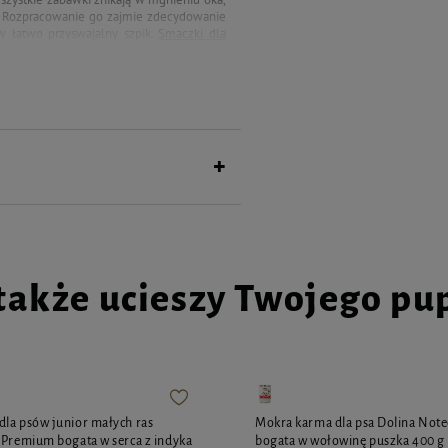
d. Rozpracowanie go zajmie zdecydowanie
w łatwo przyswajalny szpik.
Smaczki dla
 i drobnoustrojów. Występuje w dwóch
m gryzakiem spotykają się po raz pierwszy.
także ucieszy Twojego pu
la psów junior małych ras
Mokra karma dla psa Dolina Not
 Premium bogata w serca z indyka
bogata w wołowinę puszka 400 g