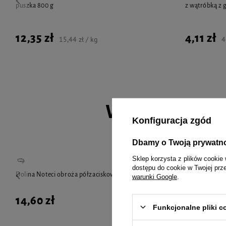
puszka 800 g
z wątróbką z g
12,35 zł
4,11 zł
15,44 zł / kg
4
Wybrane spec
Konfiguracja zgód
Dbamy o Twoją prywatn
Sklep korzysta z plików cookie 
dostępu do cookie w Twojej prz
Dolina Noteci obroża półzaciskowa 20M
Karma mokra d
warunki Google
.
Puppy's Time 
14,60 zł
85,08 zł
Funkcjonalne pliki 