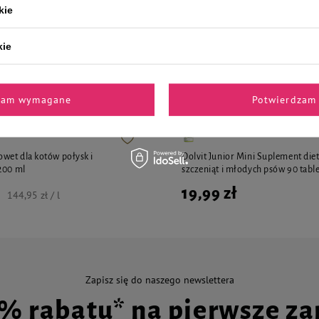
kie
kie
i polecane przez naszych 
zam wymagane
Potwierdzam 
wet dla kotów połysk i
Dolvit Junior Mini Suplement diet
200 ml
szczeniąt i młodych psów 90 tabl
19,99 zł
144,95 zł / l
Zapisz się do naszego newslettera
0% rabatu* na pierwsze z