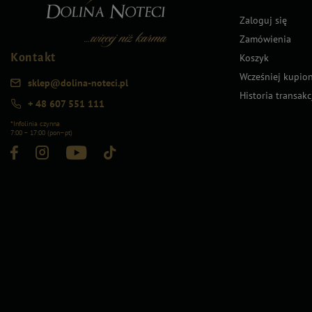
Zaloguj się
Zamówienia
Kontakt
Koszyk
Wcześniej kupio
sklep@dolina-noteci.pl
Historia transakc
+ 48 607 551 111
*Infolinia czynna
7:00 – 17:00 (pon–pt)