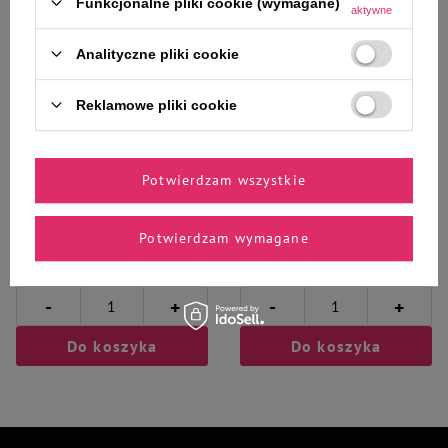
Funkcjonalne pliki cookie (wymagane)
naszych ekspertów
aktywne
Analityczne pliki cookie
Reklamowe pliki cookie
Trixie Xmas Zabawka świąteczna
Dolina Noteci szelki guard
pluszowa z dźwiękiem dla psa
rozmiar 4 - 2,0cm/55 cm
Gnom 16 cm
Potwierdzam wszystkie
Potwierdzam wymagane
28,99 zł
31,96 zł
28,99 zł / szt.
-
-
+
+
Do koszyka
Do koszyka