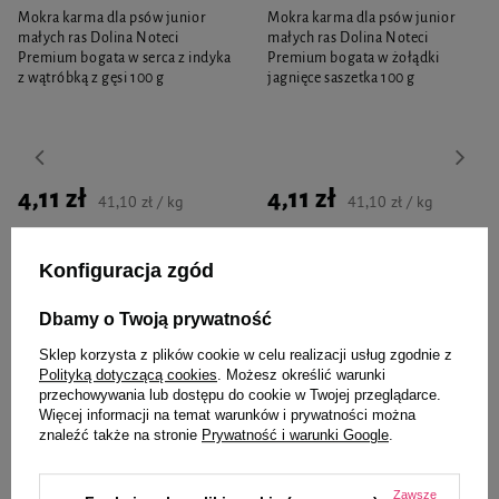
Mokra karma dla psów junior
Mokra karma dla psów junior
małych ras Dolina Noteci
małych ras Dolina Noteci
Premium bogata w serca z indyka
Premium bogata w żołądki
z wątróbką z gęsi 100 g
jagnięce saszetka 100 g
4,11 zł
4,11 zł
41,10 zł / kg
41,10 zł / kg
-
-
+
+
Konfiguracja zgód
Do koszyka
Do koszyka
Dbamy o Twoją prywatność
Sklep korzysta z plików cookie w celu realizacji usług zgodnie z
Polityką dotyczącą cookies
. Możesz określić warunki
przechowywania lub dostępu do cookie w Twojej przeglądarce.
Więcej informacji na temat warunków i prywatności można
znaleźć także na stronie
Prywatność i warunki Google
.
Zaufane i polecane przez
Zawsze