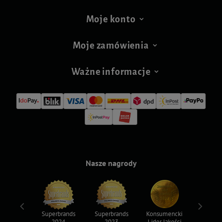
Moje konto
Moje zamówienia
Ważne informacje
Nasze nagrody
ksy 2022
Superbrands
Superbrands
Konsumencki
Konsum
2024
2023
Lider Jakości
Lider Ja