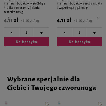
Opakowanie
Premium bogata w wątróbkę z
Premium bogata w serca z indyka
królika z ozorami z jelenia
z wątróbką z gęsi 100 g
butelka z kapslo-korkiem zapakowana w kartonik; pojemność: 250 ml
saszetka 100 g
4,11 zł
4,11 zł
41,10 zł / kg
41,10 zł / kg
-
-
+
+
Do koszyka
Do koszyka
Wybrane specjalnie dla
Ciebie i Twojego czworonoga