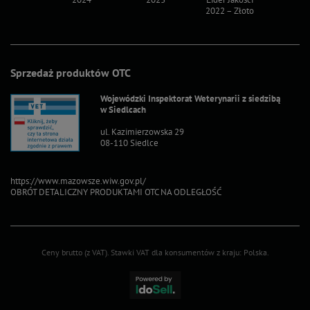
2022 – Złoto
2022 – S
Sprzedaż produktów OTC
Wojewódzki Inspektorat Weterynarii z siedzibą
w Siedlcach
ul. Kazimierzowska 29
08-110 Siedlce
https://www.mazowsze.wiw.gov.pl/
OBRÓT DETALICZNY PRODUKTAMI OTC NA ODLEGŁOŚĆ
Ceny brutto (z VAT).
Stawki VAT dla konsumentów z kraju:
Polska
.