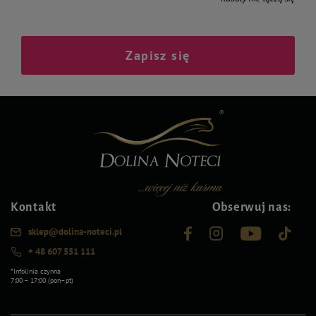
Zapisz się
Kontakt
Obserwuj nas:
sklep@dolina-noteci.pl
+ 48 607 551 111
*Infolinia czynna
7:00 – 17:00 (pon–pt)