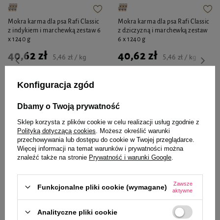
Mokra karma dla psa Rafi Classic
Mokra karma dla psa Rafi Classic
z indykiem i marchewką zestaw 6
z dziczyzną i marchewką zestaw
x 1240 g
6 x 1240 g
40,62 zł
40,62 zł
5,46 zł / kg
5,46 zł / kg
-
-
+
+
Konfiguracja zgód
Do koszyka
Do koszyka
Dbamy o Twoją prywatność
Sklep korzysta z plików cookie w celu realizacji usług zgodnie z
Polityką dotyczącą cookies
. Możesz określić warunki
przechowywania lub dostępu do cookie w Twojej przeglądarce.
Więcej informacji na temat warunków i prywatności można
znaleźć także na stronie
Prywatność i warunki Google
.
Zaufane i polecane przez
Zawsze
Funkcjonalne pliki cookie (wymagane)
aktywne
naszych ekspertów
Analityczne pliki cookie