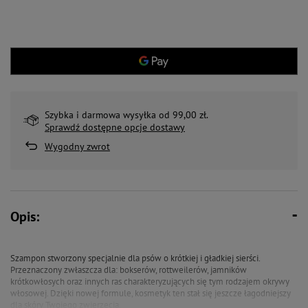
Szybka i darmowa wysyłka od 99,00 zł.
Sprawdź dostępne opcje dostawy
Wygodny zwrot
Opis:
Szampon stworzony specjalnie dla psów o krótkiej i gładkiej sierści.
Przeznaczony zwłaszcza dla: bokserów, rottweilerów, jamników
krótkowłosych oraz innych ras charakteryzujących się tym rodzajem okrywy
włosowej. Dzięki nowej formule, kosmetyk ten stał się jeszcze łagodniejszy
dla skóry Twojego zwierzęcia.