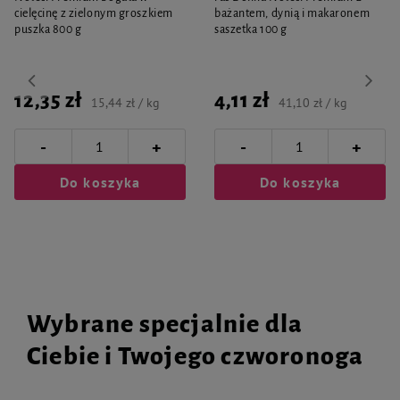
Skład wg INCI
cielęcinę z zielonym groszkiem
bażantem, dynią i makaronem
puszka 800 g
saszetka 100 g
Aqua, Disodium Laureth Sulfosuccinate, Sodium Laureth Sulfate, Lauryl
Glucoside, Lauramidopropyl Betaine, Glyceryl Stearate, Panthenol,
Hydrolyzed Collagen, Quaternium-52, Oleamide DEA, Castor Oil, Jojoba Oil,
Sodium Chloride, Glycol Distearate, Urea, Lauramide MEA, Stearamide MEA,
Parfum, Sodium Benzoate.
12,35 zł
4,11 zł
15,44 zł / kg
41,10 zł / kg
-
-
+
+
Opakowanie
Do koszyka
Do koszyka
Butelka z kapslo-korkiem zapakowana w kartonik; pojemność: 250 ml.
Wybrane specjalnie dla
Ciebie i Twojego czworonoga