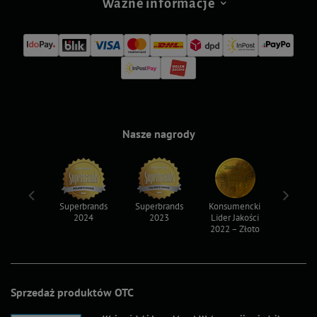
Ważne informacje
Nasze nagrody
ksy 2022
Superbrands
Superbrands
Konsumencki
Konsum
2024
2023
Lider Jakości
Lider Ja
2022 – Złoto
2022 – S
Sprzedaż produktów OTC