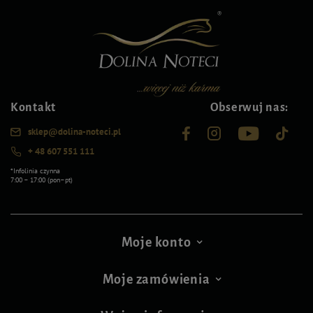
Kontakt
Obserwuj nas:
sklep@dolina-noteci.pl
+ 48 607 551 111
*Infolinia czynna
7:00 – 17:00 (pon–pt)
Moje konto
Moje zamówienia