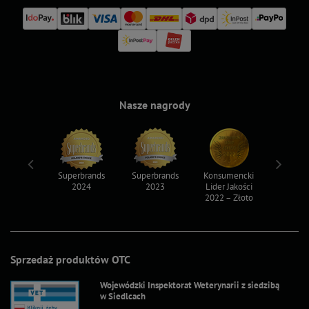
Nasze nagrody
ksy 2022
Superbrands
Superbrands
Konsumencki
Konsum
2024
2023
Lider Jakości
Lider Ja
2022 – Złoto
2022 – S
Sprzedaż produktów OTC
Wojewódzki Inspektorat Weterynarii z siedzibą
w Siedlcach