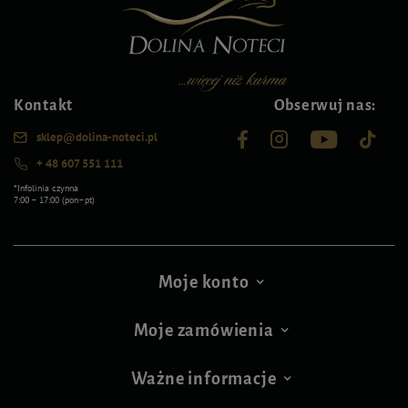
Kontakt
Obserwuj nas:
sklep@dolina-noteci.pl
+ 48 607 551 111
*Infolinia czynna
7:00 – 17:00 (pon–pt)
Moje konto
Moje zamówienia
Ważne informacje