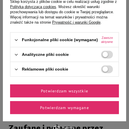
Sklep korzysta z plików cookie w celu realizacji usług zgodnie z
Polityką dotyczącą cookies
. Możesz określić warunki
przechowywania lub dostępu do cookie w Twojej przeglądarce.
Więcej informacji na temat warunków i prywatności można
znaleźć także na stronie
Prywatność i warunki Google
.
Szampon dla szczeniąt Dr Seidel
Luger's Natural Treats Przysmak
220 ml
gryzak dla psa serca wołowe 100
g
Zawsze
Funkcjonalne pliki cookie (wymagane)
9,99 zł
aktywne
99,90 zł / kg
Najniższa cena z 30 dni przed
Analityczne pliki cookie
26,99 zł
122,68 zł / l
obniżką
13,26 zł
-24%
Reklamowe pliki cookie
-
-
+
+
Do koszyka
Do koszyka
Potwierdzam wszystkie
Potwierdzam wymagane
Zaufane i polecane przez