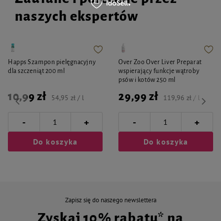
naszych ekspertów
Happs Szampon pielęgnacyjny
Over Zoo Over Liver Preparat
dla szczeniąt 200 ml
wspierający funkcje wątroby
psów i kotów 250 ml
10,99 zł
29,99 zł
54,95 zł / l
119,96 zł / l
-
-
+
+
Do koszyka
Do koszyka
Zapisz się do naszego newslettera
Zyskaj 10% rabatu* na