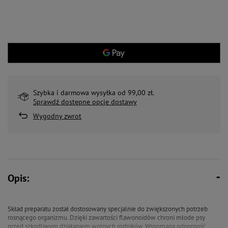
Szybka i darmowa wysyłka od 99,00 zł.
Sprawdź dostępne opcje dostawy
Wygodny zwrot
Opis:
Skład preparatu został dostosowany specjalnie do zwiększonych potrzeb
rosnącego organizmu. Dzięki zawartości flawonoidów chroni młode psy
przed szkodliwym działaniem wolnych rodników. Wspomaga odporność.