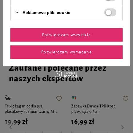
-
-
+
+
Reklamowe pliki cookie
Do koszyka
Do koszyka
Potwierdzam wszystkie
Potwierdzam wymagane
Zaufane i polecane przez
naszych ekspertów
Trixie kaganiec dla psa
Zabawka Duvo+ TPR Kość
plastikowy rozmiar czarny M-L
pływająca 9,5cm
19,99 zł
16,99 zł