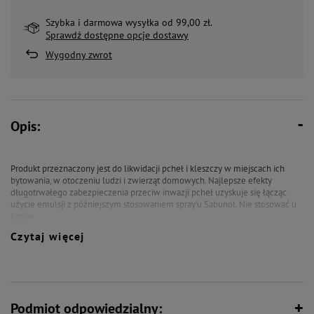
Szybka i darmowa wysyłka od 99,00 zł.
Sprawdź dostępne opcje dostawy
Wygodny zwrot
Opis:
Produkt przeznaczony jest do likwidacji pcheł i kleszczy w miejscach ich
bytowania, w otoczeniu ludzi i zwierząt domowych. Najlepsze efekty
długotrwałego zabezpieczenia przeciw inwazji pcheł uzyskuje się łącząc
użycie emulsji z późniejszym stosowaniem spray’u Sabunol. Nie stosować u
kotów.
Czytaj więcej
Zalecenia
Do ochrony przed pchłami.
Składniki aktywne:
Podmiot odpowiedzialny: