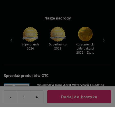
Nasze nagrody
ksy 2022
Superbrands
Superbrands
Konsumencki
Konsum
2024
2023
Lider Jakości
Lider Ja
2022 – Złoto
2022 – S
Sprzedaż produktów OTC
Wojewódzki Inspektorat Weterynarii z siedzibą
w Siedlcach
-
+
Dodaj do koszyka
ul. Kazimierzowska 29
08-110 Siedlce