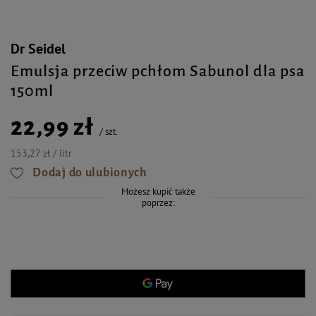
Dr Seidel
Emulsja przeciw pchłom Sabunol dla psa
150ml
22,99 zł
/
szt.
153,27 zł / litr
Dodaj do ulubionych
Możesz kupić także
poprzez: