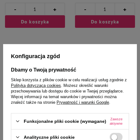
dużą ilością wody, wylać do kanalizacji, spłukać dużą ilością wody, a
-
-
+
+
opakowanie oddać do recyklingu. Duże ilości odpadowego produktu należy
przekazać do
firmy utylizacyjnej.
Do koszyka
Do koszyka
Przechowywać w zamkniętych opakowaniach w temperaturze pokojowej, z
dala od żywności, napojów i pasz.
Opakowanie
Konfiguracja zgód
Spray 150 ml
Wybrane specjalnie dla
Dbamy o Twoją prywatność
Sklep korzysta z plików cookie w celu realizacji usług zgodnie z
Ciebie i Twojego czworonoga
Polityką dotyczącą cookies
. Możesz określić warunki
przechowywania lub dostępu do cookie w Twojej przeglądarce.
Więcej informacji na temat warunków i prywatności można
znaleźć także na stronie
Prywatność i warunki Google
.
Plecakoworek Dolina Noteci
Poduszka podróżna Dolina
Design Kwiatowy Zakątek
Noteci różowa
Zawsze
Funkcjonalne pliki cookie (wymagane)
aktywne
70,99 zł
149,99 zł
Analityczne pliki cookie