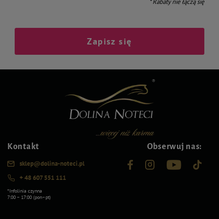
* Rabaty nie łączą się
Zapisz się
Kontakt
Obserwuj nas:
sklep@dolina-noteci.pl
+ 48 607 551 111
*Infolinia czynna
7:00 – 17:00 (pon–pt)