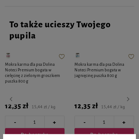
ŚRODKI OSTROŻNOŚCI
Unikać kontaktu z oczami.
To także ucieszy Twojego
OPAKOWANIE
pupila
200 ml
Mokra karma dla psa Dolina
Mokra karma dla psa Dolina
Noteci Premium bogata w
Noteci Premium bogata w
cielęcinę z zielonym groszkiem
jagnięcinę puszka 800 g
puszka 800 g
12,35 zł
12,35 zł
15,44 zł / kg
15,44 zł / kg
-
-
+
+
Do koszyka
Do koszyka