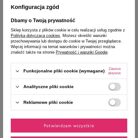
Konfiguracja zgód
Dbamy o Twoją prywatność
Sklep korzysta z plików cookie w celu realizacji usług zgodnie z
Polityką dotyczącą cookies
. Możesz określić warunki
przechowywania lub dostępu do cookie w Twojej przeglądarce.
Wybrane specjalnie dla
Więcej informacji na temat warunków i prywatności można
znaleźć także na stronie
Prywatność i warunki Google
.
Ciebie i Twojego czworonoga
Zawsze
Funkcjonalne pliki cookie (wymagane)
aktywne
Szampon dla psów Champ-
Mokra karma dla psów małych
Analityczne pliki cookie
Richer dla szczeniąt rasy shih tzu
ras Dolina Noteci Premium Mix
250 ml
40 x 100 g + gratis Luger's Little's
Moments z sercami z kaczki 185 g
Reklamowe pliki cookie
33,90 zł
156,62 zł
135,60 zł / l
37,42 zł / kg
Potwierdzam wszystkie
-
-
+
+