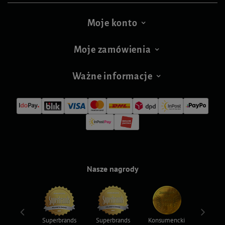
Moje konto
Moje zamówienia
Ważne informacje
Nasze nagrody
ksy 2022
Superbrands
Superbrands
Konsumencki
Konsum