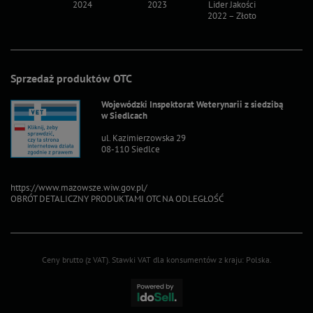
2024
2023
Lider Jakości
Lider Ja
2022 – Złoto
2022 – S
Sprzedaż produktów OTC
Wojewódzki Inspektorat Weterynarii z siedzibą
w Siedlcach
ul. Kazimierzowska 29
08-110 Siedlce
https://www.mazowsze.wiw.gov.pl/
OBRÓT DETALICZNY PRODUKTAMI OTC NA ODLEGŁOŚĆ
Ceny brutto (z VAT).
Stawki VAT dla konsumentów z kraju:
Polska
.