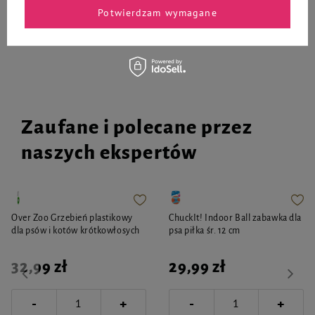
Potwierdzam wymagane
Do koszyka
Do koszyka
Zaufane i polecane przez
naszych ekspertów
Over Zoo Grzebień plastikowy
ChuckIt! Indoor Ball zabawka dla
dla psów i kotów krótkowłosych
psa piłka śr. 12 cm
32,99 zł
29,99 zł
-
-
+
+