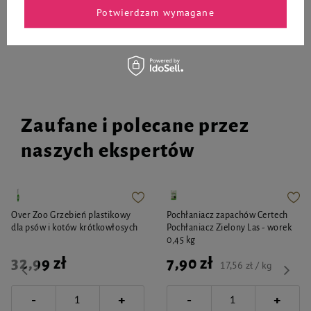
Potwierdzam wymagane
Do koszyka
Do koszyka
Zaufane i polecane przez
naszych ekspertów
Over Zoo Grzebień plastikowy
Pochłaniacz zapachów Certech
dla psów i kotów krótkowłosych
Pochłaniacz Zielony Las - worek
0,45 kg
32,99 zł
7,90 zł
17,56 zł / kg
-
-
+
+