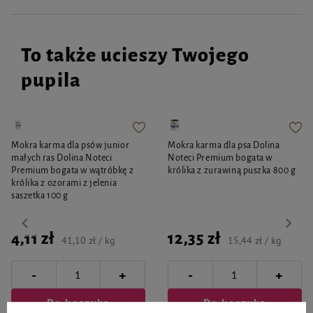
ŚRODKI OSTROŻNOŚCI
Unikać kontaktu z oczami.
To także ucieszy Twojego
OPAKOWANIE
pupila
200 ml
Mokra karma dla psów junior
Mokra karma dla psa Dolina
małych ras Dolina Noteci
Noteci Premium bogata w
Premium bogata w wątróbkę z
królika z żurawiną puszka 800 g
królika z ozorami z jelenia
saszetka 100 g
4,11 zł
12,35 zł
41,10 zł / kg
15,44 zł / kg
-
-
+
+
Do koszyka
Do koszyka