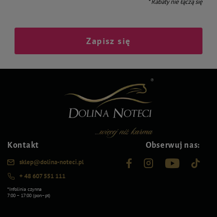
* Rabaty nie łączą się
Zapisz się
Kontakt
Obserwuj nas:
sklep@dolina-noteci.pl
+ 48 607 551 111
*Infolinia czynna
7:00 – 17:00 (pon–pt)