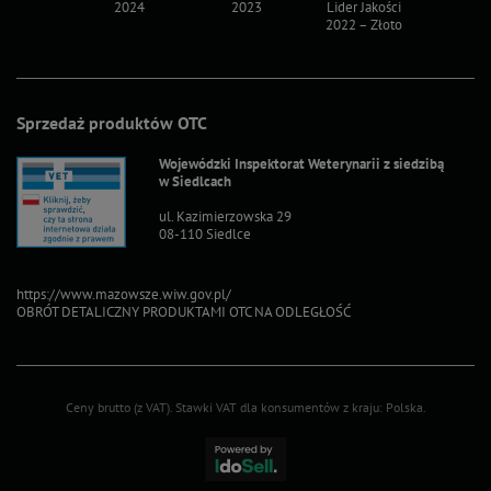
2024
2023
Lider Jakości
Lider Ja
2022 – Złoto
2022 – S
Sprzedaż produktów OTC
Wojewódzki Inspektorat Weterynarii z siedzibą
w Siedlcach
ul. Kazimierzowska 29
08-110 Siedlce
https://www.mazowsze.wiw.gov.pl/
OBRÓT DETALICZNY PRODUKTAMI OTC NA ODLEGŁOŚĆ
Ceny brutto (z VAT).
Stawki VAT dla konsumentów z kraju:
Polska
.