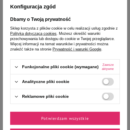
Konfiguracja zgód
Dbamy o Twoją prywatność
Sklep korzysta z plików cookie w celu realizacji usług zgodnie z
Polityką dotyczącą cookies
. Możesz określić warunki
przechowywania lub dostępu do cookie w Twojej przeglądarce.
Wybrane specjalnie dla
Więcej informacji na temat warunków i prywatności można
znaleźć także na stronie
Prywatność i warunki Google
.
Ciebie i Twojego czworonoga
Zawsze
Funkcjonalne pliki cookie (wymagane)
aktywne
Szampon dla psów Champ-
Mokra karma dla psów małych
Analityczne pliki cookie
Richer dla szczeniąt rasy shih tzu
ras Dolina Noteci Premium Mix
250 ml
40 x 100 g + gratis Luger's Little's
Moments z sercami z kaczki 185 g
Reklamowe pliki cookie
33,90 zł
156,62 zł
135,60 zł / l
37,42 zł / kg
Potwierdzam wszystkie
-
-
+
+