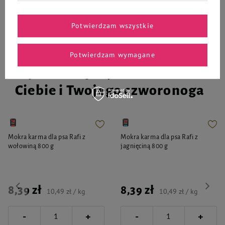
Potwierdzam wszystkie
Potwierdzam wymagane
Wybrane specjalnie dla
Ciebie i Twojego czworonoga
Mokra karma dla psa Rafi z
Mokra karma dla psa Rafi z
wołowiną 800 g
jagnięciną 800 g
8,39 zł
8,39 zł
10,49 zł / kg
10,49 zł / kg
-
-
+
+