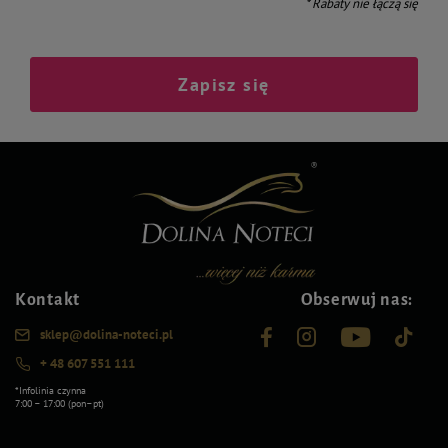
* Rabaty nie łączą się
Zapisz się
Kontakt
Obserwuj nas:
sklep@dolina-noteci.pl
+ 48 607 551 111
*Infolinia czynna
7:00 – 17:00 (pon–pt)