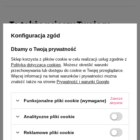
OPAKOWANIE
200 ml
To także ucieszy Twojego
pupila
Konfiguracja zgód
Dbamy o Twoją prywatność
Sklep korzysta z plików cookie w celu realizacji usług zgodnie z
Polityką dotyczącą cookies
. Możesz określić warunki
Mokra karma dla psa Dolina
Mokra karma dla psa Dolina
przechowywania lub dostępu do cookie w Twojej przeglądarce.
Noteci Premium bogata w
Noteci Premium bogata w
Więcej informacji na temat warunków i prywatności można
królika puszka 400 g EDYCJA
jagnięcinę puszka 800 g
znaleźć także na stronie
Prywatność i warunki Google
.
LIMITOWANA
5,99 zł
14,98 zł / kg
Zawsze
Funkcjonalne pliki cookie (wymagane)
aktywne
Najniższa cena z 30 dni przed
12,35 zł
15,44 zł / kg
obniżką
7,99 zł
-25%
Analityczne pliki cookie
-
-
+
+
Reklamowe pliki cookie
Do koszyka
Do koszyka