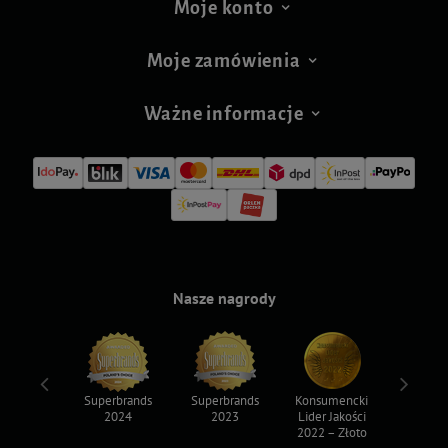
Moje konto
Moje zamówienia
Ważne informacje
Nasze nagrody
ksy 2022
Superbrands
Superbrands
Konsumencki
Konsum
2024
2023
Lider Jakości
Lider Ja
2022 – Złoto
2022 – S