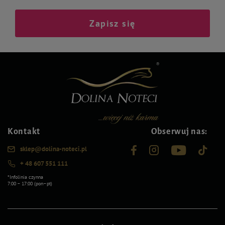
Zapisz się
Kontakt
Obserwuj nas:
sklep@dolina-noteci.pl
+ 48 607 551 111
*Infolinia czynna
7:00 – 17:00 (pon–pt)