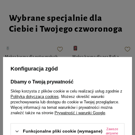
Wybrane specjalnie dla
Ciebie i Twojego czworonoga
Mokra karma dla psów małych
Mokra karma dla psa Rafi z
ras Dolina Noteci Premium z
wołowiną 800 g
Konfiguracja zgód
cielęcina, pomidorami i
makaronem saszetka 100 g
Dbamy o Twoją prywatność
Sklep korzysta z plików cookie w celu realizacji usług zgodnie z
4,11 zł
8,39 zł
Polityką dotyczącą cookies
. Możesz określić warunki
41,10 zł / kg
10,49 zł / kg
przechowywania lub dostępu do cookie w Twojej przeglądarce.
Więcej informacji na temat warunków i prywatności można
-
-
+
+
znaleźć także na stronie
Prywatność i warunki Google
.
Do koszyka
Do koszyka
Zawsze
Funkcjonalne pliki cookie (wymagane)
aktywne