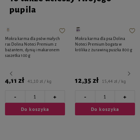
pupila
Mokra karma dla psów małych
Mokra karma dla psa Dolina
ras Dolina Noteci Premium z
Noteci Premium bogata w
bażantem, dynią i makaronem
królika z żurawiną puszka 800 g
saszetka 100 g
4,11 zł
12,35 zł
41,10 zł / kg
15,44 zł / kg
-
-
+
+
Do koszyka
Do koszyka