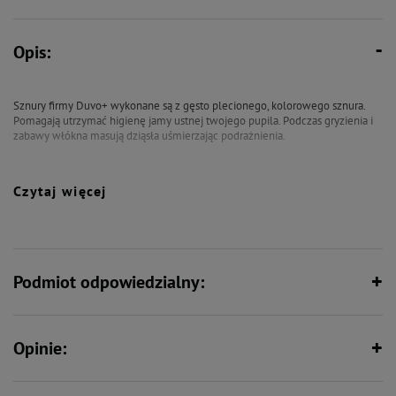
Opis:
Sznury firmy Duvo+ wykonane są z gęsto plecionego, kolorowego sznura.
Pomagają utrzymać higienę jamy ustnej twojego pupila. Podczas gryzienia i
zabawy włókna masują dziąsła uśmierzając podrażnienia.
Czytaj więcej
Kolor wysyłany losowo.
Podmiot odpowiedzialny:
Opinie: