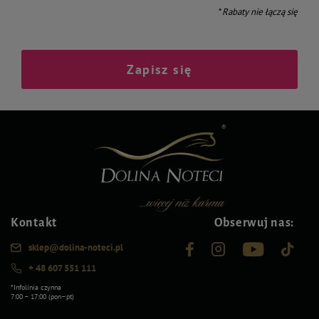
* Rabaty nie łączą się
Zapisz się
Kontakt
Obserwuj nas:
sklep@dolina-noteci.pl
+ 48 607 551 111
*Infolinia czynna
7:00 – 17:00 (pon–pt)