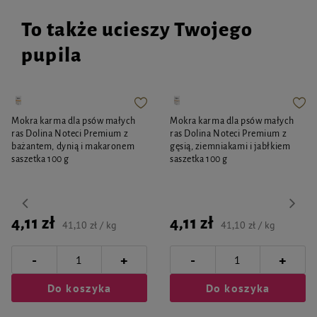
To także ucieszy Twojego
pupila
Mokra karma dla psów małych
Mokra karma dla psów małych
ras Dolina Noteci Premium z
ras Dolina Noteci Premium z
bażantem, dynią i makaronem
gęsią, ziemniakami i jabłkiem
saszetka 100 g
saszetka 100 g
4,11 zł
4,11 zł
41,10 zł / kg
41,10 zł / kg
-
-
+
+
Do koszyka
Do koszyka