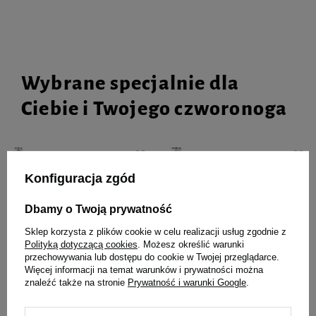
Wybrane specjalnie dla
Ciebie i Twojego czworonoga
Mokra karma dla psa Dolina
Mokra karma dla psa Dolina
Konfiguracja zgód
Noteci Premium bogata w
Noteci Premium bogata w
wołowinę puszka 400 g EDYCJA
jagnięcinę puszka 800 g EDYCJA
Dbamy o Twoją prywatność
LIMITOWANA
LIMITOWANA
Sklep korzysta z plików cookie w celu realizacji usług zgodnie z
5,99 zł
9,99 zł
Polityką dotyczącą cookies
. Możesz określić warunki
14,98 zł / kg
12,49 zł / kg
przechowywania lub dostępu do cookie w Twojej przeglądarce.
Więcej informacji na temat warunków i prywatności można
Najniższa cena z 30 dni przed
Najniższa cena z 30 dni przed
znaleźć także na stronie
Prywatność i warunki Google
.
obniżką
7,99 zł
-25%
obniżką
14,99 zł
-33%
-
-
+
+