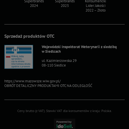
ksy 2022
Superbrands
Superbrands
Konsumencki
Konsum
2024
2023
Lider Jakości
Lider Ja
2022 – Złoto
2022 – S
Sprzedaż produktów OTC
Wojewódzki Inspektorat Weterynarii z siedzibą
w Siedlcach
ul. Kazimierzowska 29
08-110 Siedlce
https://www.mazowsze.wiw.gov.pl/
OBRÓT DETALICZNY PRODUKTAMI OTC NA ODLEGŁOŚĆ
Ceny brutto (z VAT).
Stawki VAT dla konsumentów z kraju:
Polska
.