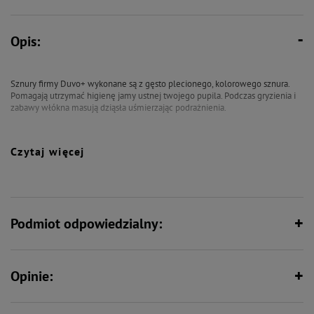
Opis:
Sznury firmy Duvo+ wykonane są z gęsto plecionego, kolorowego sznura.
Pomagają utrzymać higienę jamy ustnej twojego pupila. Podczas gryzienia i
zabawy włókna masują dziąsła uśmierzając podrażnienia.
Czytaj więcej
Kolor wysyłany losowo.
Podmiot odpowiedzialny:
Opinie: