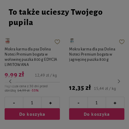
To także ucieszy Twojego
pupila
Mokra karma dla psa Dolina
Mokra karma dla psa Dolina
Noteci Premium bogata w
Noteci Premium bogata w
wołowinę puszka 800 g EDYCJA
jagnięcinę puszka 800 g
LIMITOWANA
9,99 zł
12,49 zł / kg
Najniższa cena z 30 dni przed
12,35 zł
15,44 zł / kg
obniżką
14,99 zł
-33%
-
-
+
+
Do koszyka
Do koszyka