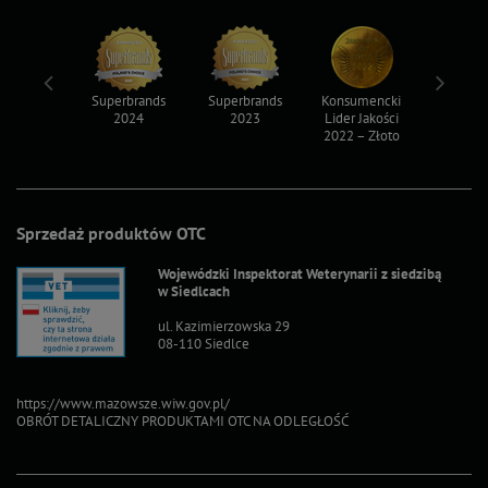
ksy 2022
Superbrands
Superbrands
Konsumencki
Konsum
2024
2023
Lider Jakości
Lider Ja
2022 – Złoto
2022 – S
Sprzedaż produktów OTC
Wojewódzki Inspektorat Weterynarii z siedzibą
w Siedlcach
ul. Kazimierzowska 29
08-110 Siedlce
https://www.mazowsze.wiw.gov.pl/
OBRÓT DETALICZNY PRODUKTAMI OTC NA ODLEGŁOŚĆ