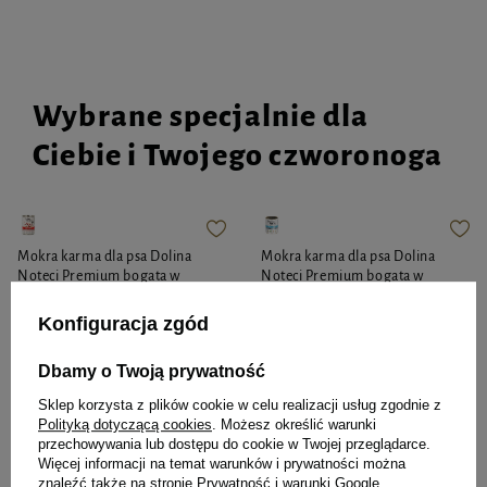
Wybrane specjalnie dla
Ciebie i Twojego czworonoga
Mokra karma dla psa Dolina
Mokra karma dla psa Dolina
Noteci Premium bogata w
Noteci Premium bogata w
wołowinę puszka 400 g EDYCJA
jagnięcinę puszka 800 g
LIMITOWANA
Konfiguracja zgód
5,99 zł
Dbamy o Twoją prywatność
14,98 zł / kg
Sklep korzysta z plików cookie w celu realizacji usług zgodnie z
Najniższa cena z 30 dni przed
12,35 zł
15,44 zł / kg
Polityką dotyczącą cookies
. Możesz określić warunki
obniżką
7,99 zł
-25%
przechowywania lub dostępu do cookie w Twojej przeglądarce.
Więcej informacji na temat warunków i prywatności można
-
-
+
+
znaleźć także na stronie
Prywatność i warunki Google
.