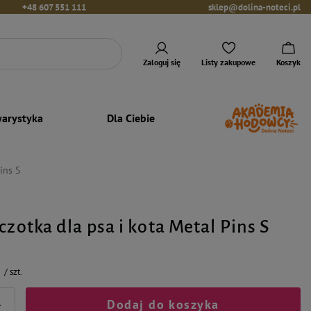
+48 607 551 111
sklep@dolina-noteci.pl
Zaloguj się
Listy zakupowe
Koszyk
arystyka
Dla Ciebie
ins S
czotka dla psa i kota Metal Pins S
/
szt.
Dodaj do koszyka
+