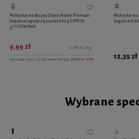
Mokra karma dla psa Dolina Noteci Premium
Mokra karma 
bogata w jagnięcinę puszka 800 g EDYCJA
bogata w król
LIMITOWANA
9,99 zł
12,49 zł / kg
12,35 zł
Najniższa cena z 30 dni przed obniżką
14,99 zł
-33%
Wybrane spec