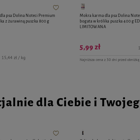
dla psa Dolina Noteci Premium
Mokra karma dla psa Dolina Not
ika z żurawiną puszka 800 g
bogata w królika puszka 400 g E
LIMITOWANA
5,99 zł
1
15,44 zł / kg
Najniższa cena z 30 dni przed obniżką
jalnie dla Ciebie i Twoje