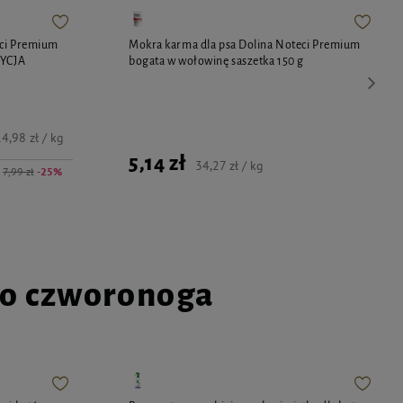
eci Premium
Mokra karma dla psa Dolina Noteci Premium
DYCJA
bogata w wołowinę saszetka 150 g
4,98 zł / kg
5,14 zł
34,27 zł / kg
7,99 zł
-25%
go czworonoga