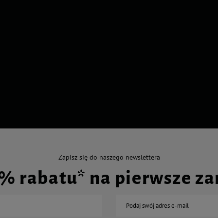
Zapisz się do naszego newslettera
0% rabatu* na pierwsze z
Podaj swój adres e-mail