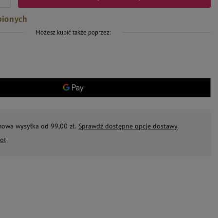
bionych
Możesz kupić także poprzez:
mowa wysyłka od 99,00 zł.
Sprawdź dostępne opcje dostawy
ot