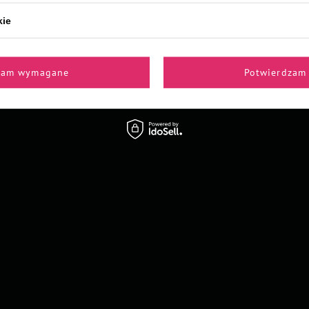
kie
zam wymagane
Potwierdzam 
Z naszego bloga