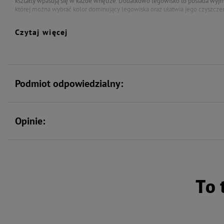
kształty wpasują się w każde wnętrze. Dodatkowo legowisko to posiada wyj
której można wybrać kolor dominujący legowiska oraz ułatwia jego czyszcze
Czytaj więcej
Podmiot odpowiedzialny:
Opinie:
To 