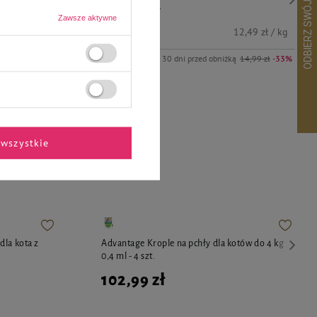
LIMITOWANA
Zawsze aktywne
9,99 zł
12,49 zł / kg
Najniższa cena z 30 dni przed obniżką
14,99 zł
-33%
wszystkie
ekspertów
dla kota z
Advantage Krople na pchły dla kotów do 4 kg
0,4 ml - 4 szt.
102,99 zł