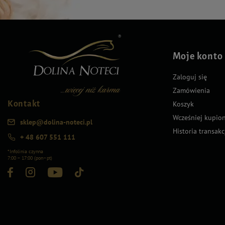
Moje konto
Zaloguj się
Zamówienia
Kontakt
Koszyk
Wcześniej kupio
sklep@dolina-noteci.pl
Historia transakc
+ 48 607 551 111
*Infolinia czynna
7:00 – 17:00 (pon–pt)