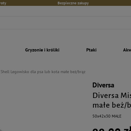
roty
Bezpieczne zakupy
Gryzonie i króliki
Ptaki
Akw
 Shell Legowisko dla psa lub kota małe beż/brąz
Diversa
Diversa Mi
małe beż/b
50x42x30 MAŁE
99,00 z