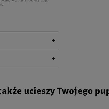
mowaną, dwustronną poduszkę, dzięki
nie.
także ucieszy Twojego pu