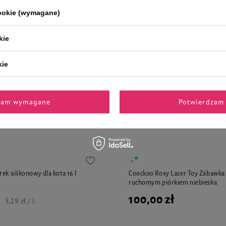
ęsi 100 g
saszetka 100 g
cookie (wymagane)
4,11 zł
1,10 zł / kg
41,10 zł / kg
kie
kie
zam wymagane
Potwierdzam 
i polecane przez naszych 
ek silikonowy dla kota 16 l
Coockoo Roxy Laser Toy Zabawka 
ruchomym piórkiem niebieska
100,00 zł
5,19 zł / l