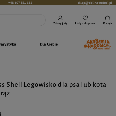
+48 607 551 111
sklep@dolina-noteci.pl
Zaloguj się
Listy zakupowe
Koszyk
arystyka
Dla Ciebie
ss Shell Legowisko dla psa lub kota
rąz
ł