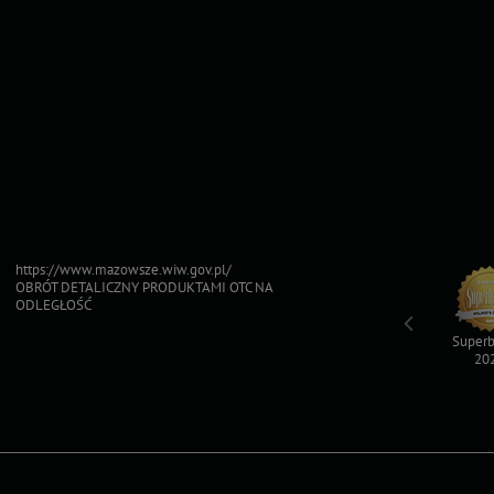
https://www.mazowsze.wiw.gov.pl/
OBRÓT DETALICZNY PRODUKTAMI OTC NA
ODLEGŁOŚĆ
Top For Dog
Sfinksy 2023
Sfinksy 2022
Superb
2023
20