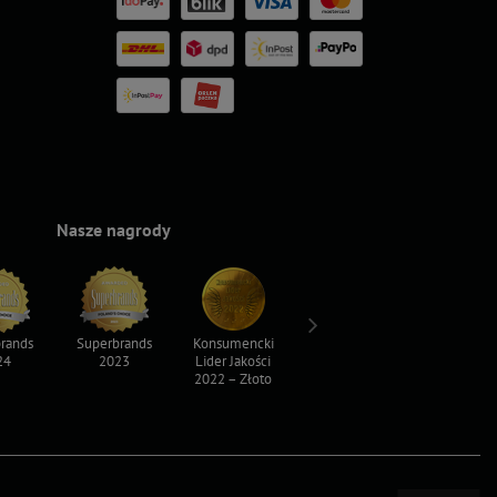
Nasze nagrody
rands
Superbrands
Konsumencki
Konsumencki
Top For D
24
2023
Lider Jakości
Lider Jakości
2023
2022 – Złoto
2022 – Srebro