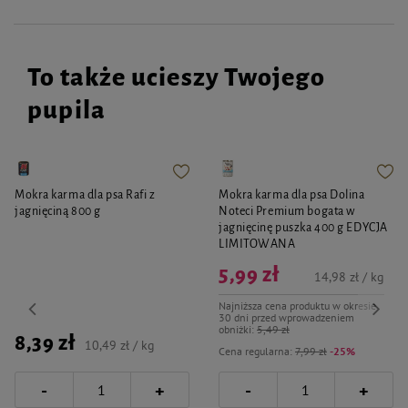
zewnętrzne - Nie połykać – Nie pozwolić połykać - Dokładnie umyć ręce po
wykąpaniu zwierzęcia – Unikać kontaktu z oczami - Jeśli szampon dostanie
się do oczu lub pyska zwierzaka należy natychmiast go spłukać – CHRONIĆ
PRZED DZIEĆMI. wyselekcjonowana delikatna baza myjąca, kompleks
witaminowy, B5, B6. PP, składniki przeciw zapachowe
To także ucieszy Twojego
pupila
Mokra karma dla psa Rafi z
Mokra karma dla psa Dolina
jagnięciną 800 g
Noteci Premium bogata w
jagnięcinę puszka 400 g EDYCJA
LIMITOWANA
5,99 zł
14,98 zł / kg
Najniższa cena produktu w okresie
30 dni przed wprowadzeniem
obniżki:
5,49 zł
8,39 zł
10,49 zł / kg
Cena regularna:
7,99 zł
-25%
-
-
+
+