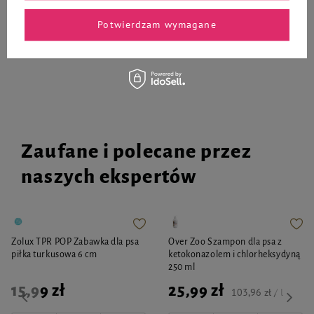
-
-
+
+
Potwierdzam wymagane
Do koszyka
Do koszyka
Zaufane i polecane przez
naszych ekspertów
Zolux TPR POP Zabawka dla psa
Over Zoo Szampon dla psa z
piłka turkusowa 6 cm
ketokonazolem i chlorheksydyną
250 ml
15,99 zł
25,99 zł
103,96 zł / l