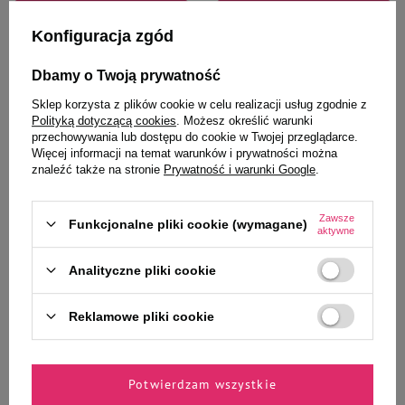
Do koszyka
Do koszyka
Konfiguracja zgód
Dbamy o Twoją prywatność
Sklep korzysta z plików cookie w celu realizacji usług zgodnie z
Polityką dotyczącą cookies
. Możesz określić warunki
przechowywania lub dostępu do cookie w Twojej przeglądarce.
Więcej informacji na temat warunków i prywatności można
Wybrane specjalnie dla
znaleźć także na stronie
Prywatność i warunki Google
.
Ciebie i Twojego czworonoga
Zawsze
Funkcjonalne pliki cookie (wymagane)
aktywne
Analityczne pliki cookie
Zolux Zabawka dla psa piłka
Camon Dental Hantel Zabawka
tenisowa Słoń L
gryzak dla psa 13,5 cm
Reklamowe pliki cookie
13,99 zł
33,99 zł
13,99 zł / szt.
339,90 zł / kg
Potwierdzam wszystkie