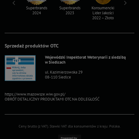
ksy 2022
Superbrands
Superbrands
Konsumencki
Konsum
2024
2023
Lider Jakości
Lider Ja
2022 – Złoto
2022 – S
Sprzedaż produktów OTC
Wojewódzki Inspektorat Weterynarii z siedzibą
w Siedlcach
ul. Kazimierzowska 29
08-110 Siedlce
https://www.mazowsze.wiw.gov.pl/
OBRÓT DETALICZNY PRODUKTAMI OTC NA ODLEGŁOŚĆ
Ceny brutto (z VAT).
Stawki VAT dla konsumentów z kraju:
Polska
.