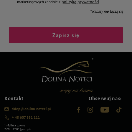
polityką prywatności
marketingowych zgodnie z
* Rabaty nie łączą się
Zapisz się
Kontakt
Obserwuj nas:
sklep@dolina-noteci.pl
+ 48 607 551 111
*Infolinia czynna
7:00 – 17:00 (pon–pt)