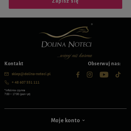
Zapisz się
Kontakt
Obserwuj nas:
sklep@dolina-noteci.pl
+ 48 607 551 111
*Infolinia czynna
7:00 – 17:00 (pon–pt)
Moje konto