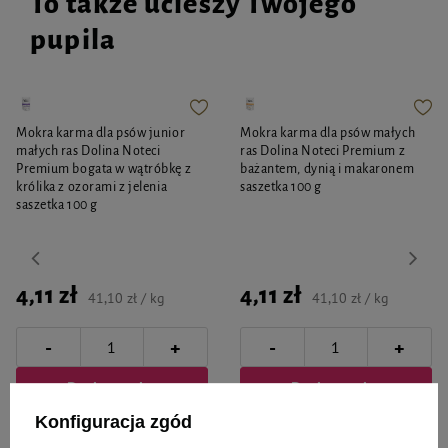
To także ucieszy Twojego
pupila
Mokra karma dla psów junior
Mokra karma dla psów małych
małych ras Dolina Noteci
ras Dolina Noteci Premium z
Premium bogata w wątróbkę z
bażantem, dynią i makaronem
królika z ozorami z jelenia
saszetka 100 g
saszetka 100 g
4,11 zł
4,11 zł
41,10 zł / kg
41,10 zł / kg
-
-
+
+
Do koszyka
Do koszyka
Konfiguracja zgód