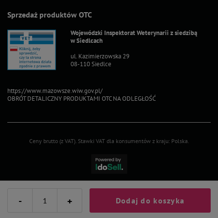
Sprzedaż produktów OTC
Wojewódzki Inspektorat Weterynarii z siedzibą
w Siedlcach
ul. Kazimierzowska 29
08-110 Siedlce
https://www.mazowsze.wiw.gov.pl/
OBRÓT DETALICZNY PRODUKTAMI OTC NA ODLEGŁOŚĆ
Ceny brutto (z VAT).
Stawki VAT dla konsumentów z kraju:
Polska
.
-
+
Dodaj do koszyka