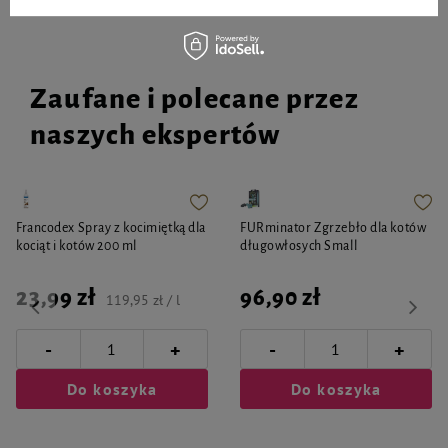
Zaufane i polecane przez
naszych ekspertów
Francodex Spray z kocimiętką dla
FURminator Zgrzebło dla kotów
kociąt i kotów 200 ml
długowłosych Small
23,99 zł
96,90 zł
119,95 zł / l
-
-
+
+
Do koszyka
Do koszyka