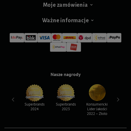
Moje zamówienia
Ważne informacje
Nasze nagrody
ksy 2022
Superbrands
Superbrands
Konsumencki
Konsum
2024
2023
Lider Jakości
Lider Ja
2022 – Złoto
2022 – S