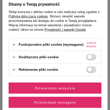
Dbamy o Twoją prywatność
Sklep korzysta z plików cookie w celu realizacji usług zgodnie z
Polityką dotyczącą cookies
. Możesz określić warunki
przechowywania lub dostępu do cookie w Twojej przeglądarce.
Wybrane specjalnie dla
Więcej informacji na temat warunków i prywatności można
znaleźć także na stronie
Prywatność i warunki Google
.
Ciebie i Twojego czworonoga
Zawsze
Funkcjonalne pliki cookie (wymagane)
aktywne
Barry King Karmidło i poidło
Mokra karma dla kota bogata w
Analityczne pliki cookie
automatyczne dla psa lub kota
cielęcinę Dolina Noteci Premium
0,5 l szare
zestaw 12 x 400 g
Reklamowe pliki cookie
15,99 zł
111,72 zł
23,27 zł / kg
-
-
+
+
Potwierdzam wszystkie
Do koszyka
Do koszyka
Potwierdzam wymagane