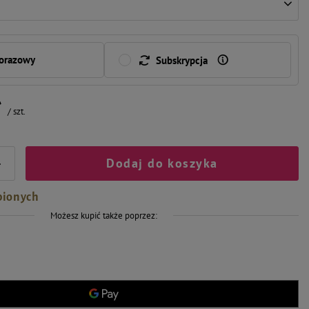
norazowy
Subskrypcja
ł
/
szt.
Dodaj do koszyka
+
bionych
Możesz kupić także poprzez: