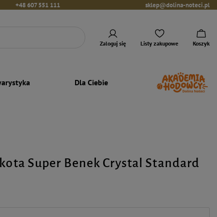
+48 607 551 111
sklep@dolina-noteci.pl
Zaloguj się
Listy zakupowe
Koszyk
arystyka
Dla Ciebie
 kota Super Benek Crystal Standard