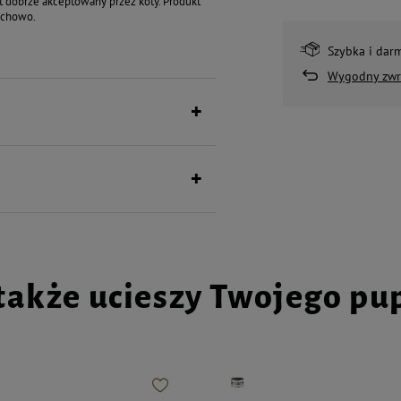
st dobrze akceptowany przez koty. Produkt
pachowo.
Szybka i dar
Wygodny zwr
także ucieszy Twojego pu