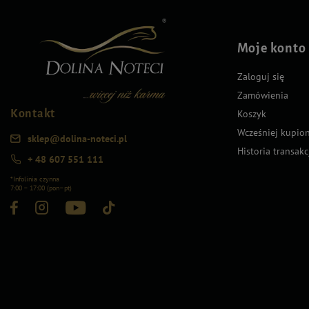
Moje konto
Zaloguj się
Zamówienia
Kontakt
Koszyk
Wcześniej kupio
sklep@dolina-noteci.pl
Historia transakc
+ 48 607 551 111
*Infolinia czynna
7:00 – 17:00 (pon–pt)