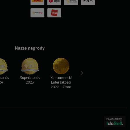
Nasze nagrody
rands
Superbrands
Konsumencki
Konsumencki
Top For D
24
2023
Lider Jakości
Lider Jakości
2023
2022 – Złoto
2022 – Srebro