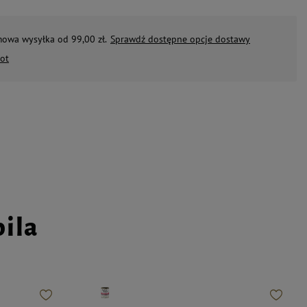
mowa wysyłka od 99,00 zł.
Sprawdź dostępne opcje dostawy
ot
pila