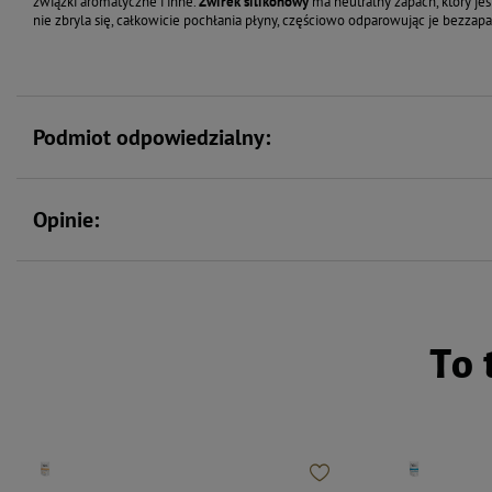
związki aromatyczne i inne.
Żwirek silikonowy
ma neutralny zapach, który je
nie zbryla się, całkowicie pochłania płyny, częściowo odparowując je bezza
Podmiot odpowiedzialny:
Opinie:
To 