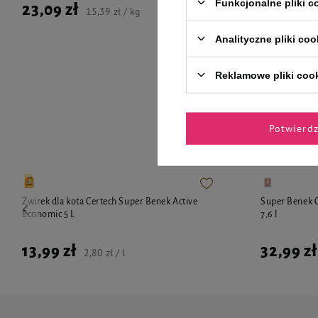
Funkcjonalne pliki 
23,09 zł
23,09 zł
15,39 zł / kg
Analityczne pliki coo
Reklamowe pliki coo
Zaufane 
Potwierd
Żwirek dla kota Certech Super Benek Active
Super Benek C
Economic 5 L
7,6 l
13,99 zł
32,99 zł
2,80 zł / l