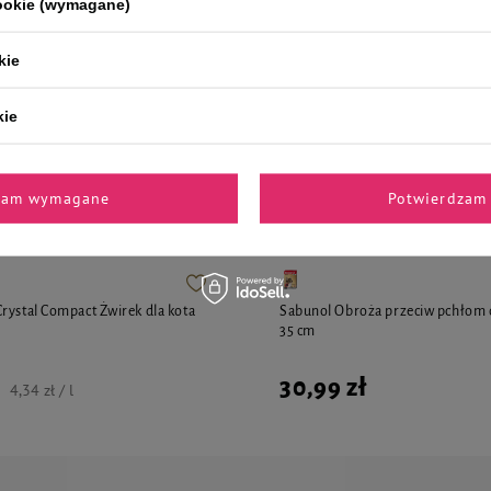
cookie (wymagane)
21,80 zł
15,39 zł / kg
21,80 zł / kg
kie
kie
i polecane przez naszych 
zam wymagane
Potwierdzam 
rystal Compact Żwirek dla kota
Sabunol Obroża przeciw pchłom d
35 cm
30,99 zł
4,34 zł / l