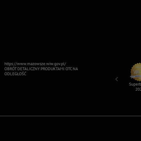
https://www.mazowsze.wiw.gov.pl/
OBRÓT DETALICZNY PRODUKTAMI OTC NA
ODLEGŁOŚĆ
Top For Dog
Sfinksy 2023
Sfinksy 2022
Superb
2023
20