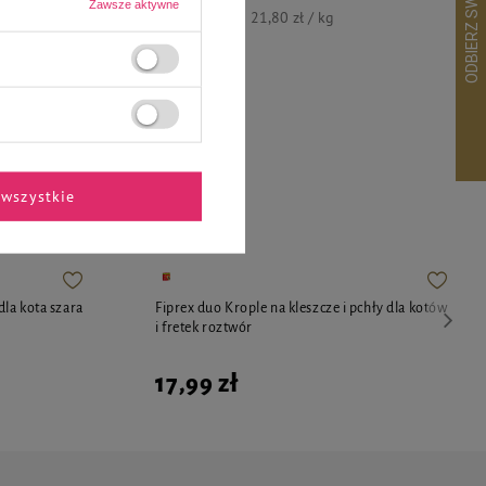
Zawsze aktywne
21,80 zł
21,80 zł / kg
ekspertów
wszystkie
la kota szara
Fiprex duo Krople na kleszcze i pchły dla kotów
i fretek roztwór
17,99 zł