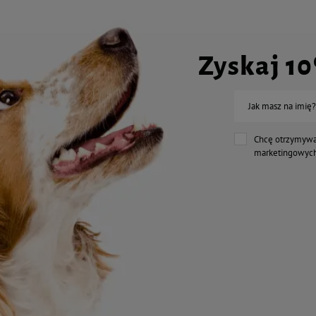
3b202 (jod) 1,7 mg
3b405 (miedź) 8,6 mg
3b502 (mangan) 64 mg
Zyskaj 1
3b603 (cynk) 60 mg
3b801 (selen) 0,17 mg
Jak masz na imię?
Dodatki technologiczne
Chcę otrzymywa
przeciwutleniacze
marketingowych
konserwanty
spoiwa: 1g562 (sepiolit) 653 mg