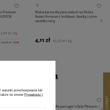
eci Premium
Mokra karma dla psów małych ras Dolina
g EDYCJA
Noteci Premium z królikiem, fasolką i ryżem
saszetka 100 g
2,49 zł / kg
4,11 zł
41,10 zł / kg
14,99 zł
-33%
go czworonoga
ć warunki przechowywania lub
 także na stronie
Prywatność i
y Pleasures z
Karma mokra dla psa Luger's Daily Pleasures z