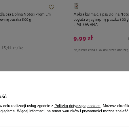
dla psa Dolina Noteci Premium
Mokra karma dla psa Dolina Not
owinę puszka 800 g
bogata w jagnięcinę puszka 800 
LIMITOWANA
9,99 zł
1
15,44 zł / kg
Najniższa cena z 30 dni przed obniżką
jalnie dla Ciebie i Twoje
ość
w celu realizacji usług zgodnie z
Polityką dotyczącą cookies
. Możesz określi
eglądarce. Więcej informacji na temat warunków i prywatności można znaleźć
la psa Luger's Daily Pleasures z
Karma mokra dla psa Luger's Dail