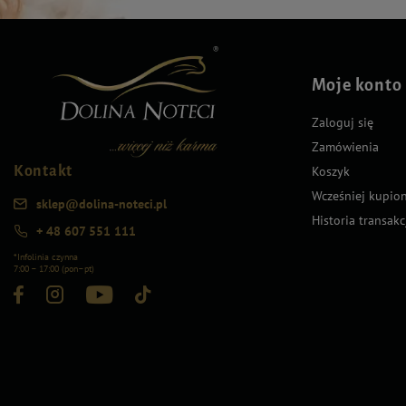
Moje konto
Zaloguj się
Zamówienia
Kontakt
Koszyk
Wcześniej kupio
sklep@dolina-noteci.pl
Historia transakc
+ 48 607 551 111
*Infolinia czynna
7:00 – 17:00 (pon–pt)