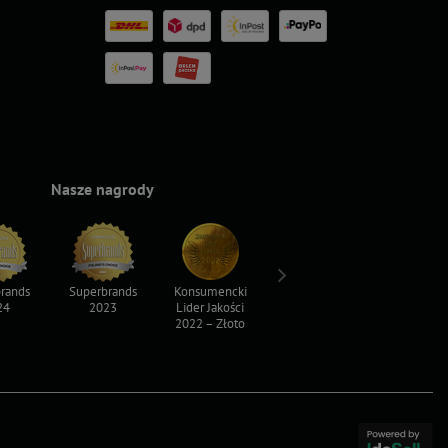
Nasze nagrody
rands
Superbrands
Konsumencki
Konsumencki
Top For D
24
2023
Lider Jakości
Lider Jakości
2023
2022 – Złoto
2022 – Srebro