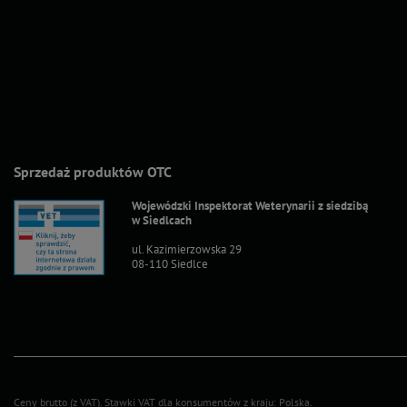
Sprzedaż produktów OTC
Wojewódzki Inspektorat Weterynarii z siedzibą
w Siedlcach
ul. Kazimierzowska 29
08-110 Siedlce
Ceny brutto (z VAT).
Stawki VAT dla konsumentów z kraju:
Polska
.