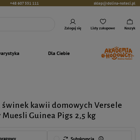
+48 607 551 111
sklep@dolina-noteci.pl
Zaloguj się
Listy zakupowe
Koszyk
arystyka
Dla Ciebie
 świnek kawii domowych Versele
 Muesli Guinea Pigs 2,5 kg
norazowy
Subskrypcja