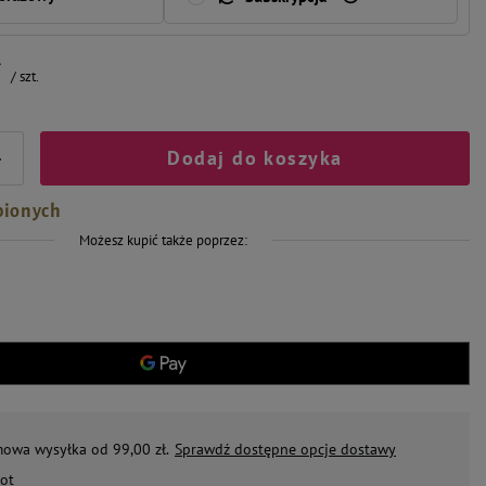
ł
/
szt.
Dodaj do koszyka
+
bionych
Możesz kupić także poprzez:
mowa wysyłka od 99,00 zł.
Sprawdź dostępne opcje dostawy
ot