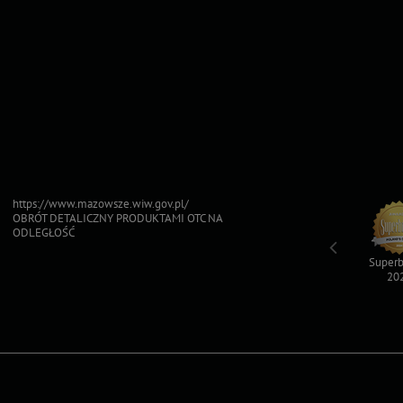
https://www.mazowsze.wiw.gov.pl/
OBRÓT DETALICZNY PRODUKTAMI OTC NA
ODLEGŁOŚĆ
Top For Dog
Sfinksy 2023
Sfinksy 2022
Superb
2023
20