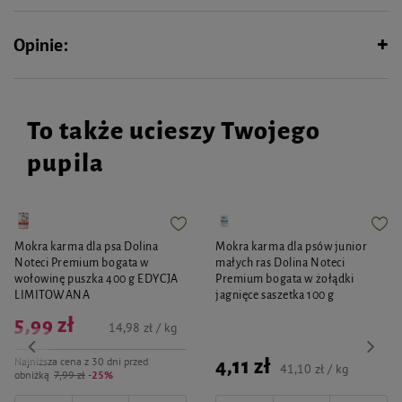
Opinie:
To także ucieszy Twojego
pupila
Mokra karma dla psa Dolina
Mokra karma dla psów junior
Noteci Premium bogata w
małych ras Dolina Noteci
wołowinę puszka 400 g EDYCJA
Premium bogata w żołądki
LIMITOWANA
jagnięce saszetka 100 g
5,99 zł
14,98 zł / kg
Najniższa cena z 30 dni przed
4,11 zł
41,10 zł / kg
obniżką
7,99 zł
-25%