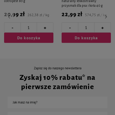
ostropest 80 g
naturalny lekkostrawny
przysmak dla psa i kota 40 g
20,99 zł
22,99 zł
262,38 zł / kg
574,75 zł / kg
-
-
+
+
Do koszyka
Do koszyka
Zapisz się do naszego newslettera
Zyskaj 10% rabatu* na
pierwsze zamówienie
Jak masz na imię?