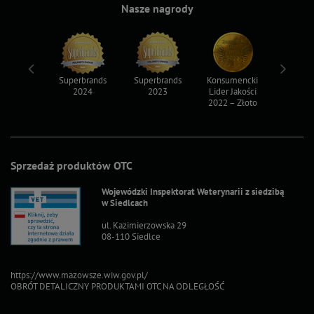
Nasze nagrody
ksy 2022
Superbrands
Superbrands
Konsumencki
Konsum
2024
2023
Lider Jakości
Lider Ja
2022 – Złoto
2022 – S
Sprzedaż produktów OTC
Wojewódzki Inspektorat Weterynarii z siedzibą
w Siedlcach
ul. Kazimierzowska 29
08-110 Siedlce
https://www.mazowsze.wiw.gov.pl/
OBRÓT DETALICZNY PRODUKTAMI OTC NA ODLEGŁOŚĆ