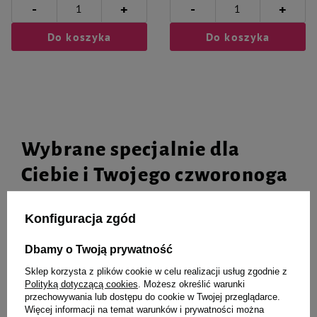
-
-
+
+
Do koszyka
Do koszyka
Wybrane specjalnie dla
Ciebie i Twojego czworonoga
Konfiguracja zgód
Mokra karma dla psa Dolina
Mokra karma dla psa Dolina
Dbamy o Twoją prywatność
Noteci Premium bogata w
Noteci Premium bogata w
wołowinę saszetka 150 g
cielęcinę z zielonym groszkiem
Sklep korzysta z plików cookie w celu realizacji usług zgodnie z
puszka 800 g
Polityką dotyczącą cookies
. Możesz określić warunki
przechowywania lub dostępu do cookie w Twojej przeglądarce.
Więcej informacji na temat warunków i prywatności można