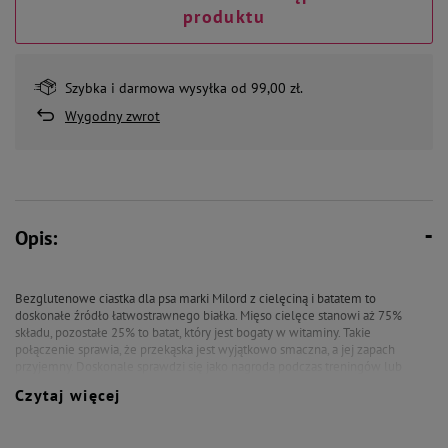
produktu
Szybka i darmowa wysyłka od 99,00 zł.
Wygodny zwrot
Opis:
Bezglutenowe ciastka dla psa marki Milord z cielęciną i batatem to
doskonałe źródło łatwostrawnego białka. Mięso cielęce stanowi aż 75%
składu, pozostałe 25% to batat, który jest bogaty w witaminy. Takie
połączenie sprawia, że przekąska jest wyjątkowo smaczna, a jej zapach
przyjemny. Doskonale sprawdzi się jako nagroda podczas treningów lub
zabaw. Ręcznie robione paseczki poddawane są procesowi suszenia ciepłym
Czytaj więcej
powietrzem, dzięki czemu produkt nie traci swoich wartości odżywczych.