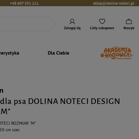
+48 607 551 111
sklep@dolina-noteci.pl
Zaloguj się
Listy zakupowe
Koszyk
arystyka
Dla Ciebie
n
 dla psa DOLINA NOTECI DESIGN
"M"
OTECI ROZMIAR "M"
50 cm szer.