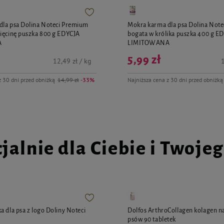
dla psa Dolina Noteci Premium
Mokra karma dla psa Dolina Not
ięcinę puszka 800 g EDYCJA
bogata w królika puszka 400 g E
A
LIMITOWANA
5,99 zł
12,49 zł / kg
1
z 30 dni przed obniżką
14,99 zł
-33%
Najniższa cena z 30 dni przed obniżką
jalnie dla Ciebie i Twoje
a dla psa z logo Doliny Noteci
Dolfos ArthroCollagen kolagen na
psów 90 tabletek