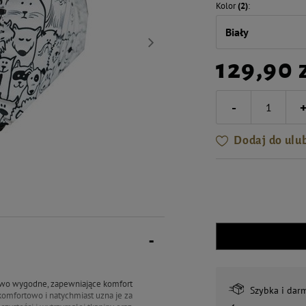
Kolor
(2)
Biały
129,90 
-
Dodaj do ulu
owo wygodne, zapewniające komfort
Szybka i dar
komfortowo i natychmiast uzna je za