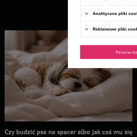
Analityczne pliki coo
Reklamowe pliki coo
Potwierd
Czy budzić psa na spacer albo jak coś mu się