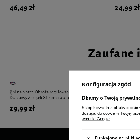
46,49 zł
24,99 zł
Zaufane 
Konfiguracja zgód
Dolina Noteci Obroża regulowana dla psa
Over Zoo Ochr
Dbamy o Twoją prywatn
Kwiatowy Zakątek XL 3 cm x 40 - 65 cm
psów 50 g
29,99 zł
19,99 zł
Sklep korzysta z plików cookie 
dostępu do cookie w Twojej prz
warunki Google
.
Funkcjonalne pliki 