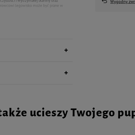
czystości i wytrzymałej tkaniny oraz
Wygodny zwr
krowcowi legowisko może być prane w
także ucieszy Twojego pu