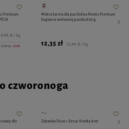
eci Premium
Mokra karma dla psa Dolina Noteci Premium
DYCJA
bogata w wołowinę puszka 800 g
4,98 zł / kg
12,35 zł
15,44 zł / kg
7,99 zł
-25%
go czworonoga
 stawy dla
Zabawka Duvo+ Sznur Kostka 8cm