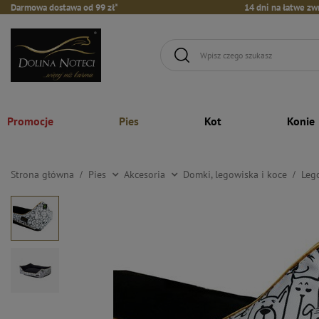
Darmowa dostawa od 99 zł*
14 dni na łatwe zw
Promocje
Pies
Kot
Konie
Strona główna
Pies
Akcesoria
Domki, legowiska i koce
Leg