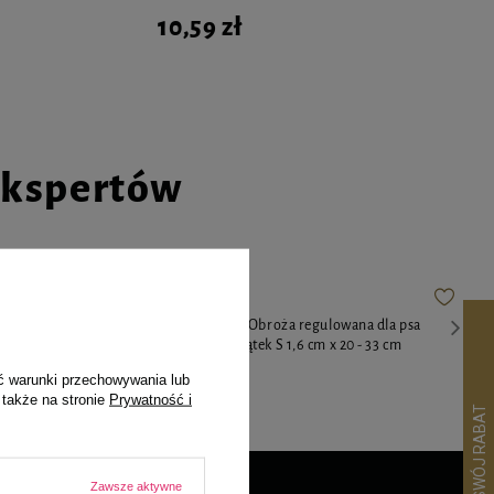
10,59 zł
ekspertów
 Kwiatowy
Dolina Noteci Obroża regulowana dla psa
Kwiatowy Zakątek S 1,6 cm x 20 - 33 cm
22,49 zł
ć warunki przechowywania lub
 także na stronie
Prywatność i
Zawsze aktywne