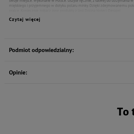
swoje miejsce. Wykonane w Polsce. Uszyte ręcznie, z łatwej do utrzymania w 
miękkiego i przyjemnego w dotyku polaru minky. Dzięki zdejmowanemu po
pralce. Koniecznie zobacz inne produkty z linii Dolina Noteci Design!
Czytaj więcej
Legowisko DOLINA NOTECI ROZMIAR "M"
Wymiary: 70 cm dł. x 50 cm szer.
Podmiot odpowiedzialny:
Opinie:
To 