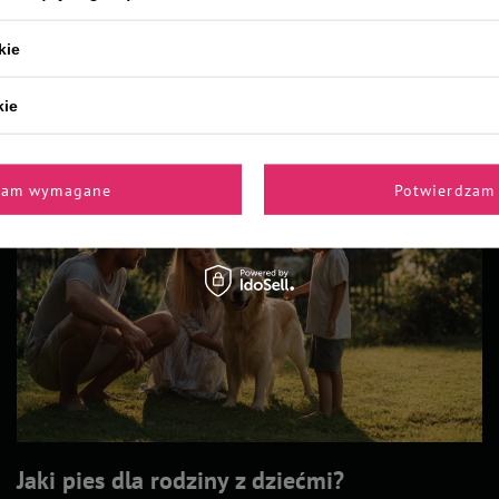
Z naszego bloga
kie
kie
zam wymagane
Potwierdzam 
Jaki pies dla rodziny z dziećmi?