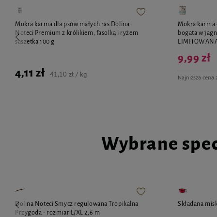
Mokra karma dla psów małych ras Dolina
Mokra karma 
Noteci Premium z królikiem, fasolką i ryżem
bogata w jagn
saszetka 100 g
LIMITOWAN
9,99 zł
4,11 zł
41,10 zł / kg
Najniższa cena 
Wybrane spec
Dolina Noteci Smycz regulowana Tropikalna
Składana misk
Przygoda - rozmiar L/XL 2,6 m