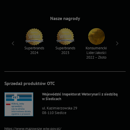
Nasze nagrody
ksy 2022
Superbrands
Superbrands
Konsumencki
Konsum
2024
2023
Lider Jakości
Lider Ja
2022 – Złoto
2022 – S
Sprzedaż produktów OTC
Wojewódzki Inspektorat Weterynarii z siedzibą
w Siedlcach
ul. Kazimierzowska 29
08-110 Siedlce
https://www.mazowsze.wiw.gov.pl/