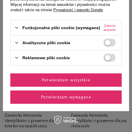
47,59 zł
129,90 zł
Więcej informacji na temat warunków i prywatności można
znaleźć także na stronie
Prywatność i warunki Google
.
-
-
+
+
Zawsze
Funkcjonalne pliki cookie (wymagane)
Do koszyka
Do koszyka
aktywne
Analityczne pliki cookie
Reklamowe pliki cookie
Zaufane i polecane przez
Potwierdzam wszystkie
naszych ekspertów
Potwierdzam wymagane
Zawieszka Adresówka
Zawieszka Adresówka
Identyfikator z grawerem dla
Identyfikator z grawerem dla psa
kota kot europejski szary
i kota sushi