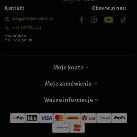
Kontakt
Obserwuj nas:
sklep@dolina-noteci.pl
+ 48 607 551 111
*Infolinia czynna
7:00 – 17:00 (pon–pt)
Moje konto
Moje zamówienia
Ważne informacje