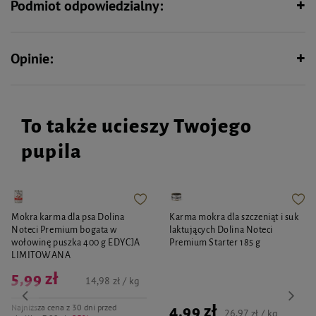
Podmiot odpowiedzialny:
bezpieczeństwa a zdjęcie szelek wymaga pomocy człowieka Stanowią
świetny zestaw ze smyczą – przepinaną lub zwykłą, uszytą z tego samego
materiału. Szelki są dostępne w kilku rozmiarach. To doskonała propozycja
zarówno na letnie, jak i jesienne spacery.
Opinie:
To także ucieszy Twojego
pupila
Mokra karma dla psa Dolina
Karma mokra dla szczeniąt i suk
Noteci Premium bogata w
laktujących Dolina Noteci
wołowinę puszka 400 g EDYCJA
Premium Starter 185 g
LIMITOWANA
5,99 zł
14,98 zł / kg
Najniższa cena z 30 dni przed
4,99 zł
26,97 zł / kg