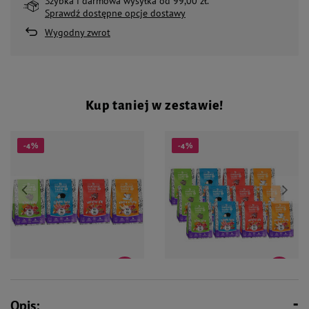
Szybka i darmowa wysyłka od 99,00 zł.
Sprawdź dostępne opcje dostawy
Wygodny zwrot
Kup taniej w zestawie!
-4%
-4%
113,99 zł
342,00 zł
119,96 zł
359,88 zł
Opis:
Suszona karma dla psa Natural
Suszona karma dla psa Natural