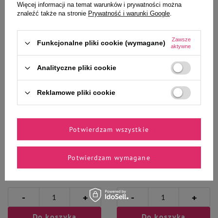
Więcej informacji na temat warunków i prywatności można
znaleźć także na stronie
Prywatność i warunki Google
.
Zawsze
Funkcjonalne pliki cookie (wymagane)
Wybrane specjalnie dla
aktywne
Ciebie i Twojego czworonoga
Analityczne pliki cookie
Reklamowe pliki cookie
Karma suszona dla psa Natural
Suszona karma dla psa Natural
Taste Kurka Wodna 1 kg
Taste mix smaków 4 x 1 kg
Potwierdzam wszystkie
Potwierdzam wymagane
29,99 zł
113,99 zł
29,99 zł / kg
28,50 zł / kg
-
-
+
+
Do koszyka
Do koszyka