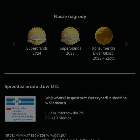
Nasze nagrody
ksy 2022
Superbrands
Superbrands
Konsumencki
Konsum
2024
2023
Lider Jakości
Lider Ja
2022 – Złoto
2022 – S
Sprzedaż produktów OTC
Wojewódzki Inspektorat Weterynarii z siedzibą
w Siedlcach
ul. Kazimierzowska 29
08-110 Siedlce
https://www.mazowsze.wiw.gov.pl/