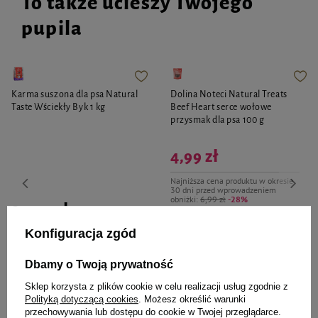
To także ucieszy Twojego
pupila
Karma suszona dla psa Natural
Dolina Noteci Natural Treats
Taste Wściekły Byk 1 kg
Beef Heart serce wołowe
przysmak dla psa 100 g
4,99 zł
Najniższa cena produktu w okresie
30 dni przed wprowadzeniem
obniżki:
6,99 zł
-28%
29,99 zł
29,99 zł / kg
Cena regularna:
16,99 zł
-71%
Konfiguracja zgód
-
-
+
+
Dbamy o Twoją prywatność
Do koszyka
Do koszyka
Sklep korzysta z plików cookie w celu realizacji usług zgodnie z
Polityką dotyczącą cookies
. Możesz określić warunki
przechowywania lub dostępu do cookie w Twojej przeglądarce.