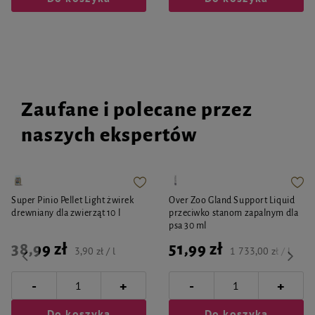
Zaufane i polecane przez
naszych ekspertów
Super Pinio Pellet Light żwirek
Over Zoo Gland Support Liquid
drewniany dla zwierząt 10 l
przeciwko stanom zapalnym dla
psa 30 ml
38,99 zł
51,99 zł
3,90 zł / l
1 733,00 zł / l
-
-
+
+
Do koszyka
Do koszyka