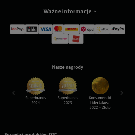
Ważne informacje
Nasze nagrody
ksy 2022
Superbrands
Superbrands
Konsumencki
Konsum
2024
2023
Lider Jakości
Lider Ja
2022 – Złoto
2022 – S
Sprzedaż produktów OTC