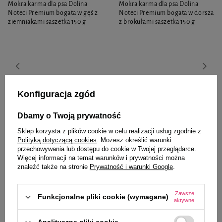
Mokra karma dla psa Dolina
Mokra karma dla psa Dolina
Noteci Premium bogata w gęś z
Noteci Premium bogata w dorsza
ziemniakami saszetka 150 g
z brokułami saszetka 150 g
5,14 zł
5,14 zł
34,27 zł / kg
34,27 zł / kg
Konfiguracja zgód
-
-
+
+
Dbamy o Twoją prywatność
Do koszyka
Do koszyka
Sklep korzysta z plików cookie w celu realizacji usług zgodnie z
Polityką dotyczącą cookies
. Możesz określić warunki
przechowywania lub dostępu do cookie w Twojej przeglądarce.
Więcej informacji na temat warunków i prywatności można
znaleźć także na stronie
Prywatność i warunki Google
.
Zawsze
Funkcjonalne pliki cookie (wymagane)
aktywne
Wybrane specjalnie dla