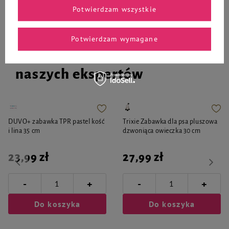
Potwierdzam wszystkie
Potwierdzam wymagane
Zaufane i polecane przez
naszych ekspertów
DUVO+ zabawka TPR pastel kość
Trixie Zabawka dla psa pluszowa
i lina 35 cm
dzwoniąca owieczka 30 cm
23,99 zł
27,99 zł
-
-
+
+
Do koszyka
Do koszyka