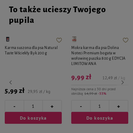
formą żywienia dorosłego psa. Ze względu na to, że karma jest w suszonej
To także ucieszy Twojego
postaci, należy uzupełnić posiłek psa o stały dostęp do świeżej i często
zmienianej w misce wody. Na produkcie może występować biały nalot, który
pupila
jest efektem naturalnie zachodzącej krystalizacji składników mięsa. Nie ma
on wpływu na jakość karmy.
Karma suszona dla psa Natural
Mokra karma dla psa Dolina
Taste Wściekły Byk 200 g
Noteci Premium bogata w
wołowinę puszka 800 g EDYCJA
LIMITOWANA
9,99 zł
12,49 zł / kg
Najniższa cena z 30 dni przed
5,99 zł
29,95 zł / kg
obniżką
14,99 zł
-33%
-
-
+
+
Do koszyka
Do koszyka