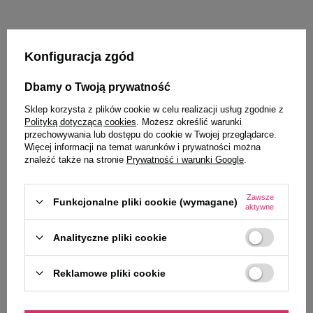
Konfiguracja zgód
Wybrane specjalnie dla
Dbamy o Twoją prywatność
Ciebie i Twojego czworonoga
Sklep korzysta z plików cookie w celu realizacji usług zgodnie z
Polityką dotyczącą cookies
. Możesz określić warunki
przechowywania lub dostępu do cookie w Twojej przeglądarce.
Więcej informacji na temat warunków i prywatności można
znaleźć także na stronie
Prywatność i warunki Google
.
Dolina Noteci Superfood danie z
Luger’s karma suszona dla psa
indyka karma suszona dla psa 150
bogata w wołowinę 200 g
g
Zawsze
Funkcjonalne pliki cookie (wymagane)
aktywne
7,99 zł
7,99 zł
53,27 zł / kg
39,95 zł / kg
Analityczne pliki cookie
-
-
+
+
Reklamowe pliki cookie
Do koszyka
Do koszyka