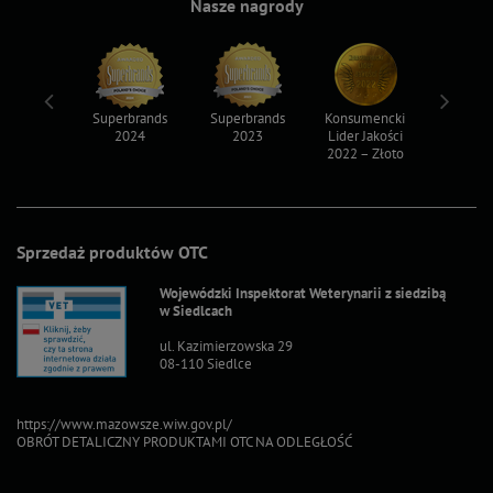
Nasze nagrody
ksy 2022
Superbrands
Superbrands
Konsumencki
Konsum
2024
2023
Lider Jakości
Lider Ja
2022 – Złoto
2022 – S
Sprzedaż produktów OTC
Wojewódzki Inspektorat Weterynarii z siedzibą
w Siedlcach
ul. Kazimierzowska 29
08-110 Siedlce
https://www.mazowsze.wiw.gov.pl/
OBRÓT DETALICZNY PRODUKTAMI OTC NA ODLEGŁOŚĆ