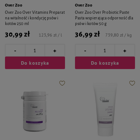
Over Zoo
Over Zoo
Over Zoo Over Vitamins Preparat
Over Zoo Over Probiotic Paste
na witalność i kondycję psów i
Pasta wspierająca odporność dla
kotów 250 ml
psów i kotów 50 g
30,99 zł
36,99 zł
123,96 zł / l
739,80 zł / kg
-
-
+
+
Do koszyka
Do koszyka