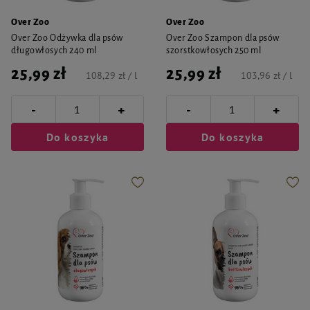
Over Zoo
Over Zoo
Over Zoo Odżywka dla psów
Over Zoo Szampon dla psów
długowłosych 240 ml
szorstkowłosych 250 ml
25,99 zł
25,99 zł
108,29 zł / l
103,96 zł / l
-
-
+
+
Do koszyka
Do koszyka