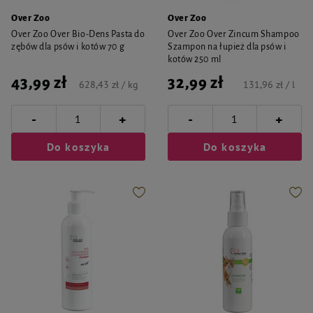
Over Zoo
Over Zoo
Over Zoo Over Bio-Dens Pasta do
Over Zoo Over Zincum Shampoo
zębów dla psów i kotów 70 g
Szampon na łupież dla psów i
kotów 250 ml
43,99 zł
32,99 zł
628,43 zł / kg
131,96 zł / l
-
-
+
+
Do koszyka
Do koszyka