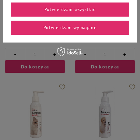
Potwierdzam wszystkie
Over Zoo
Over Zoo
Over Zoo Szampon dla szczeniąt
Over Zoo Szampon z
Potwierdzam wymagane
250 ml
chlorheksydyną 250 ml
25,99 zł
26,99 zł
103,96 zł / l
107,96 zł / l
-
-
+
+
Do koszyka
Do koszyka