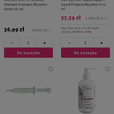
Over Zoo Over Hi-Sensitive
Over Zoo Over Gland Support
shampoo Szampon dla psów i
Liquid Preparat dla psów 10 x 2
kotów 150 ml
ml
37,39 zł
1 869,50 zł / l
Najniższa cena z 30 dni przed
36,99 zł
246,60 zł / l
obniżką
43,99 zł
-15%
-
-
+
+
Do koszyka
Do koszyka