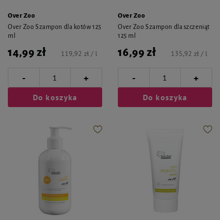
Over Zoo
Over Zoo
Over Zoo Szampon dla kotów 125
Over Zoo Szampon dla szczeniąt
ml
125 ml
14,99 zł
16,99 zł
119,92 zł / l
135,92 zł / l
-
-
+
+
Do koszyka
Do koszyka