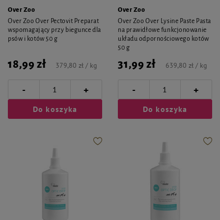
Over Zoo
Over Zoo
Over Zoo Over Pectovit Preparat
Over Zoo Over Lysine Paste Pasta
wspomagający przy biegunce dla
na prawidłowe funkcjonowanie
psów i kotów 50 g
układu odpornościowego kotów
50 g
18,99 zł
31,99 zł
379,80 zł / kg
639,80 zł / kg
-
-
+
+
Do koszyka
Do koszyka