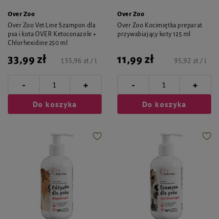
Over Zoo
Over Zoo
Over Zoo Vet Line Szampon dla
Over Zoo Kocimiętka preparat
psa i kota OVER Ketoconazole +
przywabiający koty 125 ml
Chlorhexidine 250 ml
33,99 zł
11,99 zł
135,96 zł / l
95,92 zł / l
-
-
+
+
Do koszyka
Do koszyka