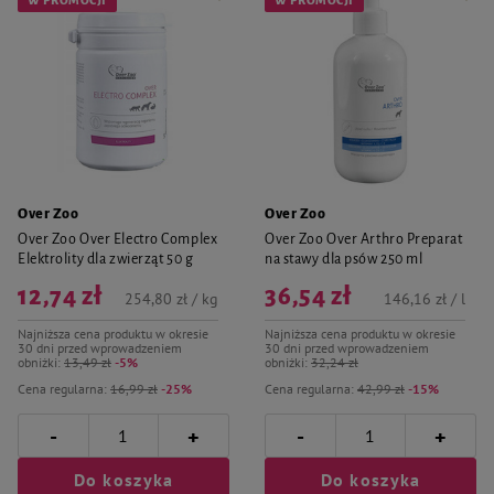
W PROMOCJI
W PROMOCJI
Over Zoo
Over Zoo
Over Zoo Over Electro Complex
Over Zoo Over Arthro Preparat
Elektrolity dla zwierząt 50 g
na stawy dla psów 250 ml
12,74 zł
36,54 zł
254,80 zł / kg
146,16 zł / l
Najniższa cena produktu w okresie
Najniższa cena produktu w okresie
30 dni przed wprowadzeniem
30 dni przed wprowadzeniem
obniżki:
13,49 zł
-5%
obniżki:
32,24 zł
Cena regularna:
16,99 zł
-25%
Cena regularna:
42,99 zł
-15%
-
-
+
+
Do koszyka
Do koszyka