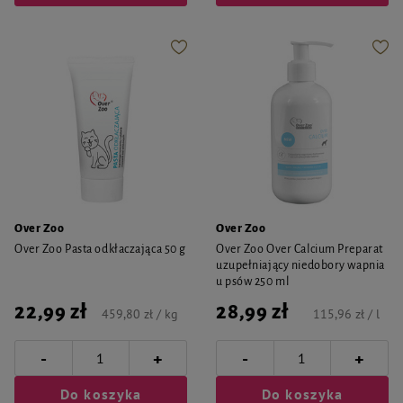
Over Zoo
Over Zoo
Over Zoo Pasta odkłaczająca 50 g
Over Zoo Over Calcium Preparat
uzupełniający niedobory wapnia
u psów 250 ml
22,99 zł
28,99 zł
459,80 zł / kg
115,96 zł / l
-
-
+
+
Do koszyka
Do koszyka