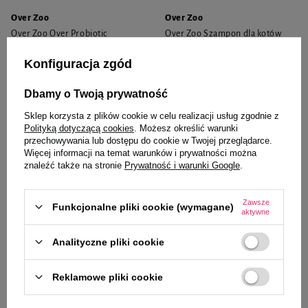
Over Zoo
Over Zoo
Over Zoo Over Probiotic
Over Zoo Szampon dla kotów
Mieszanka paszowa
250 ml
uzupełniająca dla psów i kotów
Konfiguracja zgód
30 ml
28,99 zł
23,99 zł
Dbamy o Twoją prywatność
966,33 zł / l
95,96 zł / l
Sklep korzysta z plików cookie w celu realizacji usług zgodnie z
-
-
+
+
Polityką dotyczącą cookies
. Możesz określić warunki
przechowywania lub dostępu do cookie w Twojej przeglądarce.
Więcej informacji na temat warunków i prywatności można
Do koszyka
Do koszyka
znaleźć także na stronie
Prywatność i warunki Google
.
Zawsze
Funkcjonalne pliki cookie (wymagane)
aktywne
Analityczne pliki cookie
Reklamowe pliki cookie