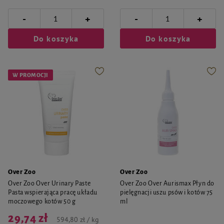
-
-
+
+
Do koszyka
Do koszyka
W PROMOCJI
Over Zoo
Over Zoo
Over Zoo Over Urinary Paste
Over Zoo Over Aurismax Płyn do
Pasta wspierająca pracę układu
pielęgnacji uszu psów i kotów 75
moczowego kotów 50 g
ml
29,74 zł
594,80 zł / kg