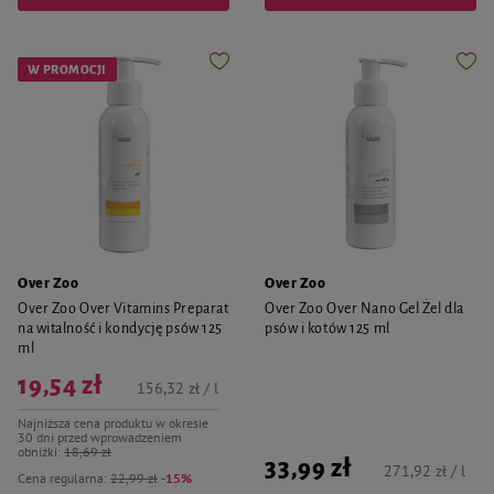
W PROMOCJI
Over Zoo
Over Zoo
Over Zoo Over Vitamins Preparat
Over Zoo Over Nano Gel Żel dla
na witalność i kondycję psów 125
psów i kotów 125 ml
ml
19,54 zł
156,32 zł / l
Najniższa cena produktu w okresie
30 dni przed wprowadzeniem
obniżki:
18,69 zł
33,99 zł
271,92 zł / l
Cena regularna:
22,99 zł
-15%