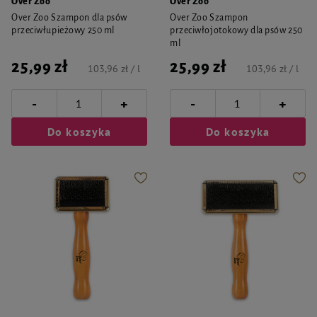
Over Zoo
Over Zoo
Over Zoo Szampon dla psów
Over Zoo Szampon
przeciwłupieżowy 250 ml
przeciwłojotokowy dla psów 250
ml
25,99 zł
25,99 zł
103,96 zł / l
103,96 zł / l
-
-
+
+
Do koszyka
Do koszyka