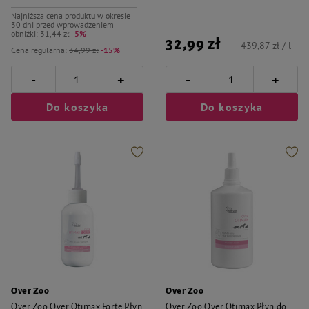
Najniższa cena produktu w okresie
30 dni przed wprowadzeniem
obniżki:
31,44 zł
-5%
32,99 zł
439,87 zł / l
Cena regularna:
34,99 zł
-15%
-
-
+
+
Do koszyka
Do koszyka
Over Zoo
Over Zoo
Over Zoo Over Otimax Forte Płyn
Over Zoo Over Otimax Płyn do