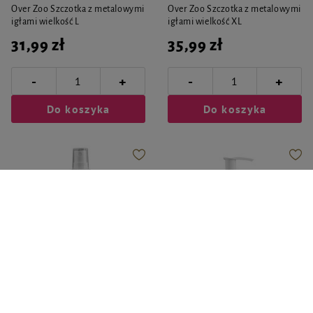
Over Zoo Szczotka z metalowymi
Over Zoo Szczotka z metalowymi
igłami wielkość L
igłami wielkość XL
31,99 zł
35,99 zł
-
-
+
+
Do koszyka
Do koszyka
Over Zoo
Over Zoo
Over Zoo Kocimiętka preparat
Over Zoo Szampon