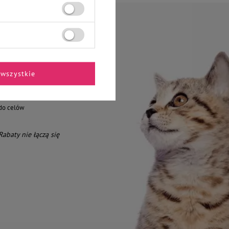
amówienie
wszystkie
do celów
 Rabaty nie łączą się