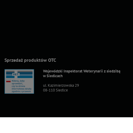
Sprzedaż produktów OTC
Wojewódzki Inspektorat Weterynarii z siedzibą
w Siedlcach
ul. Kazimierzowska 29
08-110 Siedlce