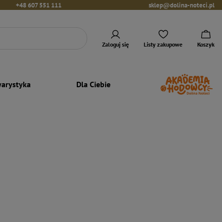
+48 607 551 111
sklep@dolina-noteci.pl
Zaloguj się
Listy zakupowe
Koszyk
arystyka
Dla Ciebie