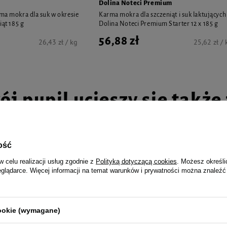
Dolina Noteci Premium
rma mokra dla suk w okresie
Karma mokra dla szczeniąt i suk laktujących
iąt 185 g
Dolina Noteci Premium Starter 12 x 185 g
56,88 zł
26,43 zł / kg
25,62 zł / 
ój pupil ucieszy się także z
ość
w celu realizacji usług zgodnie z
Polityką dotyczącą cookies
. Możesz określi
a mokra dla kota
MAU Mus Karma mokra dla kota s
eglądarce. Więcej informacji na temat warunków i prywatności można znaleźć
go dziczyzna z jagodami zestaw
fioletową marchewką i kolendrą z
g
40,30 zł
cookie (wymagane)