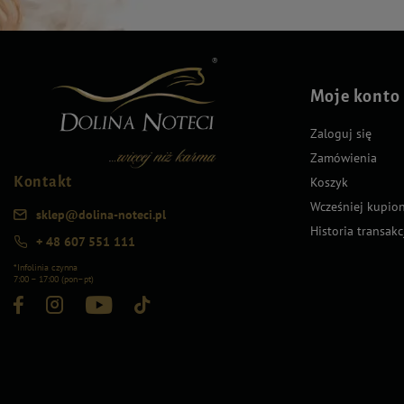
Moje konto
Zaloguj się
Zamówienia
Kontakt
Koszyk
Wcześniej kupio
sklep@dolina-noteci.pl
Historia transakc
+ 48 607 551 111
*Infolinia czynna
7:00 – 17:00 (pon–pt)