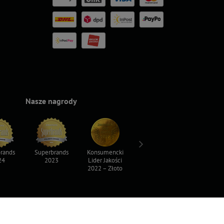
Nasze nagrody
rands
Superbrands
Konsumencki
Konsumencki
Top For D
24
2023
Lider Jakości
Lider Jakości
2023
2022 – Złoto
2022 – Srebro