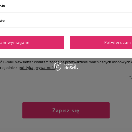
kie
Zapisz się do naszego newslettera
kie
0% rabatu* na pierwsze z
zam wymagane
Potwierdzam 
Podaj swój adres e-mail
ć E-mail Newsletter. Wyrażam zgodę na przetwarzanie moich danych osobowych 
polityką prywatności
 zgodnie z
*
Zapisz się