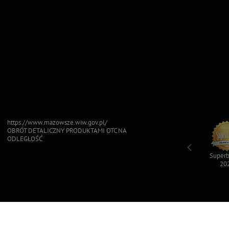
https://www.mazowsze.wiw.gov.pl/
OBRÓT DETALICZNY PRODUKTAMI OTC NA
ODLEGŁOŚĆ
Top For Dog
Sfinksy 2023
Sfinksy 2022
Superb
2023
20