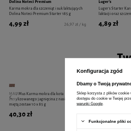
Dolina Noteci Premium
Luger's
Karma mokra dla szczeniąt i suk laktujących
Luger's Starter Ka
Dolina Noteci Premium Starter 185 g
laktacji oraz szczen
4,99 zł
4,89 zł
26,97 zł / kg
Tw
Konfiguracja zgód
Dbamy o Twoją prywatn
Sklep korzysta z plików cookie 
MAU Mus Karma mokra dla kota
MAU Mus Karm
dostępu do cookie w Twojej prz
sterylizowanego jagnięcina z nasionami chia i
sterylizowane
warunki Google
.
miętą zestaw 10 x 85 g
10 x 85 g
40,30 zł
40,30 zł
Funkcjonalne pliki 