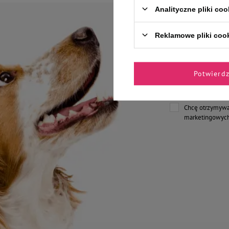
Analityczne pliki coo
Reklamowe pliki coo
Zyskaj 1
Potwierd
Jak masz na imię?
Chcę otrzymywa
marketingowych