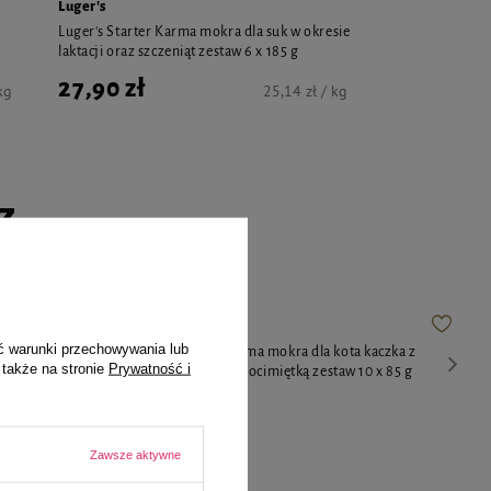
Luger's
Luger's Starter Karma mokra dla suk w okresie
laktacji oraz szczeniąt zestaw 6 x 185 g
27,90 zł
kg
25,14 zł / kg
...
ć warunki przechowywania lub
arna z
MAU Mus Karma mokra dla kota kaczka z
 także na stronie
Prywatność i
estaw 10 x 85
tymiankiem i kocimiętką zestaw 10 x 85 g
40,30 zł
Zawsze aktywne