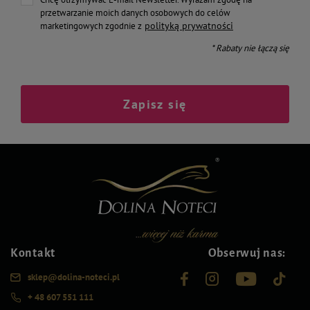
przetwarzanie moich danych osobowych do celów
polityką prywatności
marketingowych zgodnie z
* Rabaty nie łączą się
Zapisz się
Kontakt
Obserwuj nas:
sklep@dolina-noteci.pl
+ 48 607 551 111