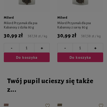
Milord
Milord
Milord Przysmak dla psa
Milord Przysmak dla psa
Kabanosy z dzika 80 g
Kabanosy z sarny 80 g
30,99 zł
30,99 zł
387,38 zł / kg
387,38 zł / kg
-
-
+
+
Do koszyka
Do koszyka
Twój pupil ucieszy się także
z...