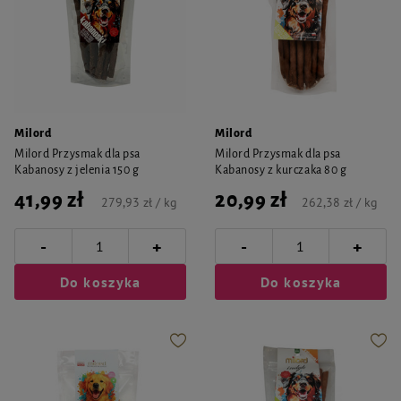
Milord
Milord
Milord Przysmak dla psa
Milord Przysmak dla psa
Kabanosy z jelenia 150 g
Kabanosy z kurczaka 80 g
41,99 zł
20,99 zł
279,93 zł / kg
262,38 zł / kg
-
-
+
+
Do koszyka
Do koszyka