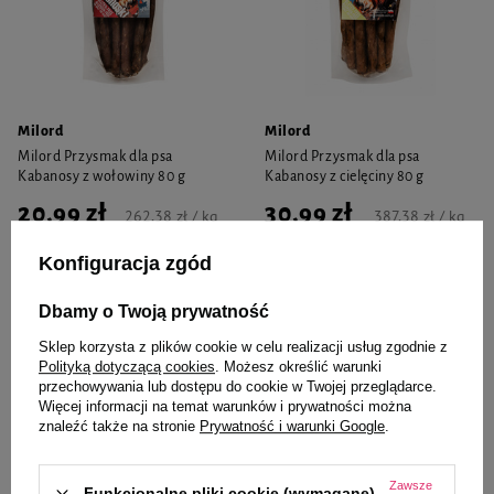
Milord
Milord
Milord Przysmak dla psa
Milord Przysmak dla psa
Kabanosy z wołowiny 80 g
Kabanosy z cielęciny 80 g
20,99 zł
30,99 zł
262,38 zł / kg
387,38 zł / kg
Konfiguracja zgód
-
-
+
+
Dbamy o Twoją prywatność
Do koszyka
Do koszyka
Sklep korzysta z plików cookie w celu realizacji usług zgodnie z
Polityką dotyczącą cookies
. Możesz określić warunki
przechowywania lub dostępu do cookie w Twojej przeglądarce.
Więcej informacji na temat warunków i prywatności można
znaleźć także na stronie
Prywatność i warunki Google
.
Zawsze
Funkcjonalne pliki cookie (wymagane)