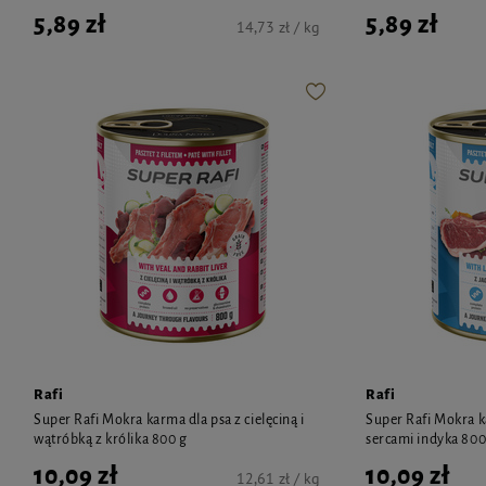
5,89 zł
5,89 zł
14,73 zł / kg
Rafi
Rafi
Super Rafi Mokra karma dla psa z cielęciną i
Super Rafi Mokra ka
wątróbką z królika 800 g
sercami indyka 800
10,09 zł
10,09 zł
12,61 zł / kg