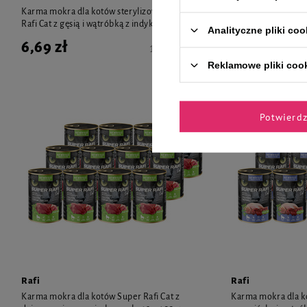
Karma mokra dla kotów sterylizowanych Super
Karma mokra dla k
Rafi Cat z gęsią i wątróbką z indyka 400 g
Rafi Cat z perliczką
Analityczne pliki coo
6,69 zł
6,69 zł
16,73 zł / kg
Reklamowe pliki coo
Potwierd
Rafi
Rafi
Karma mokra dla kotów Super Rafi Cat z
Karma mokra dla ko