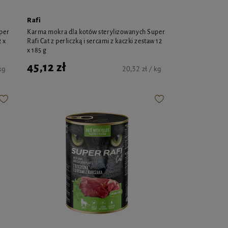
Rafi
per
Karma mokra dla kotów sterylizowanych Super
2 x
Rafi Cat z perliczką i sercami z kaczki zestaw 12
x 185 g
45,12 zł
kg
20,32 zł / kg