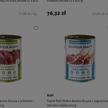
ką z królika zestaw 12 x 400
smaków zestaw 12 x 400 g
76,32 zł
15,90 zł / kg
15,90 zł / 
Rafi
rma dla psa z jeleniem i
Super Rafi Mokra karma dla psa z jagnięciną
0 g
sercami indyka 400 g