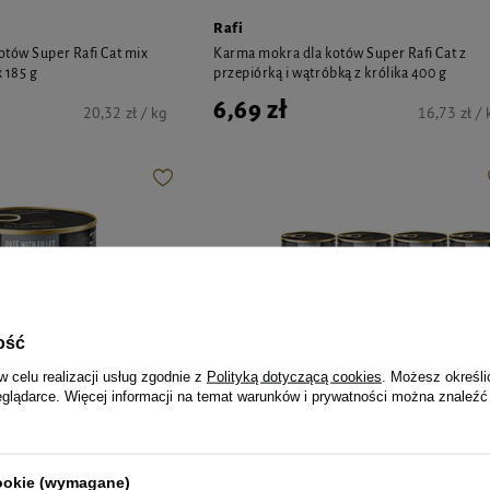
Rafi
tów Super Rafi Cat mix
Karma mokra dla kotów Super Rafi Cat z
 185 g
przepiórką i wątróbką z królika 400 g
6,69 zł
20,32 zł / kg
16,73 zł / 
ość
w celu realizacji usług zgodnie z
Polityką dotyczącą cookies
. Możesz określi
eglądarce. Więcej informacji na temat warunków i prywatności można znaleźć
cookie (wymagane)
Rafi