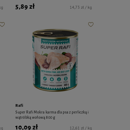
5,89 zł
kg
14,73 zł / kg
Rafi
Super Rafi Mokra karma dla psa z perliczką i
wątróbką wołową 800 g
10,09 zł
kg
12,61 zł / kg