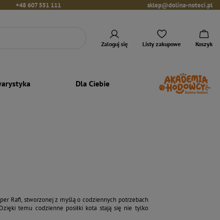
+48 607 551 111
sklep@dolina-noteci.pl
Zaloguj się
Listy zakupowe
Koszyk
arystyka
Dla Ciebie
per Rafi, stworzonej z myślą o codziennych potrzebach
ięki temu codzienne posiłki kota stają się nie tylko