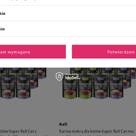
otów sterylizowanych Super
Karma mokra dla kotów sterylizowanych Su
 i sercami z kaczki 400 g
Rafi Cat z perliczką i sercami z kaczki 12 x 40
kie
76,32 zł
16,73 zł / kg
15,90 zł / 
kie
zam wymagane
Potwierdzam 
Rafi
tów Super Rafi Cat z
Karma mokra dla kotów Super Rafi Cat mix