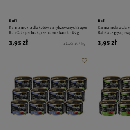
Rafi
Rafi
Karma mokra dla kotów sterylizowanych Super
Karma mokra dla k
Rafi Cat z perliczką i sercami z kaczki 185 g
Rafi Cat z gęsią i w
3,95 zł
3,95 zł
21,35 zł / kg