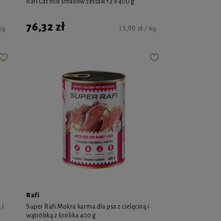
Rafi Cat mix smaków zestaw 12 x 400 g
76,32 zł
kg
15,90 zł / kg
Rafi
 i
Super Rafi Mokra karma dla psa z cielęciną i
wątróbką z królika 400 g