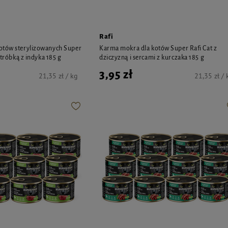
Rafi
otów sterylizowanych Super
Karma mokra dla kotów Super Rafi Cat z
ątróbką z indyka 185 g
dziczyzną i sercami z kurczaka 185 g
3,95 zł
21,35 zł / kg
21,35 zł / 