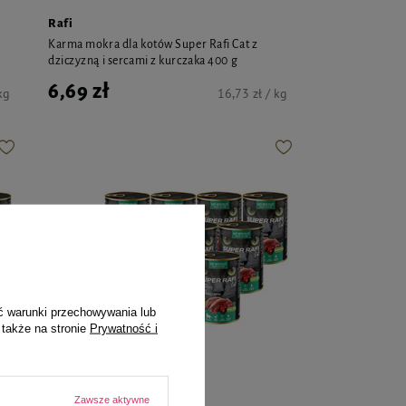
Rafi
Karma mokra dla kotów Super Rafi Cat z
dziczyzną i sercami z kurczaka 400 g
6,69 zł
kg
16,73 zł / kg
ć warunki przechowywania lub
 także na stronie
Prywatność i
Zawsze aktywne
Rafi