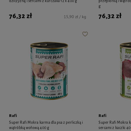
dziczyzną i sercami z kurczaka 12 x 400 g
przepiórką i wątrób
g
76,32 zł
76,32 zł
15,90 zł / kg
Rafi
Rafi
Super Rafi Mokra karma dla psa z perliczką i
Super Rafi Mokra ka
wątróbką wołową 400 g
sercami z kaczki 40