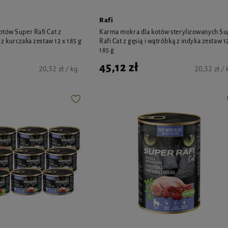
Rafi
tów Super Rafi Cat z
Karma mokra dla kotów sterylizowanych Su
 z kurczaka zestaw 12 x 185 g
Rafi Cat z gęsią i wątróbką z indyka zestaw 1
185 g
45,12 zł
20,32 zł / kg
20,32 zł / 