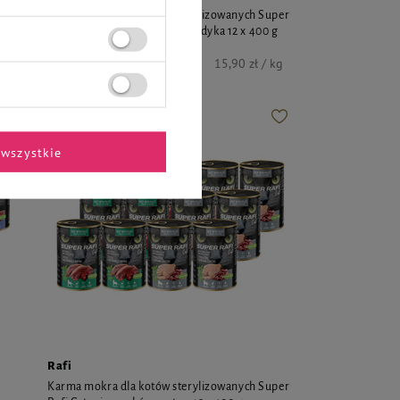
per
Karma mokra dla kotów sterylizowanych Super
0 g
Rafi Cat z gęsią i wątróbką z indyka 12 x 400 g
76,32 zł
kg
15,90 zł / kg
wszystkie
Rafi
Karma mokra dla kotów sterylizowanych Super