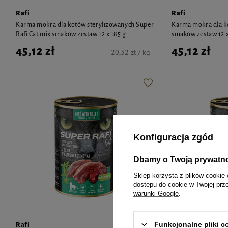
Rafi
Rafi
Karma mokra dla kotów sterylizowanych Super
Karma mokra dla ko
Rafi Cat mix smaków zestaw 12 x 185 g
smaków zestaw 12 x
45,12 zł
45,12 zł
20,32 zł / kg
Konfiguracja zgód
Dbamy o Twoją prywatn
Sklep korzysta z plików cookie 
dostępu do cookie w Twojej prz
warunki Google
.
Funkcjonalne pliki 
Rafi
Rafi