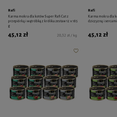
Rafi
Rafi
Karma mokra dla kotów Super Rafi Cat z
Karma mokra dla ko
przepiórką i wątróbką z królika zestaw 12 x 185
dziczyzną i sercami
g
45,12 zł
45,12 zł
20,32 zł / kg