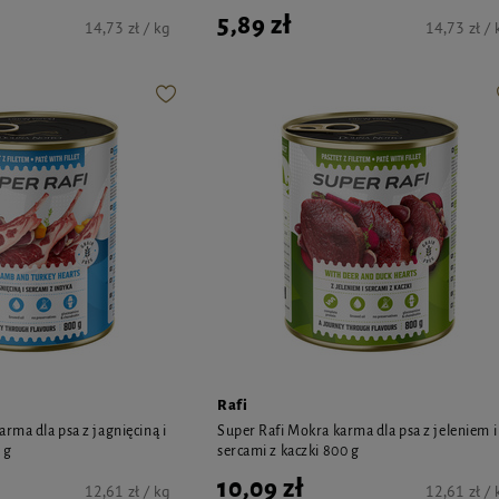
5,89 zł
14,73 zł / kg
14,73 zł / 
Rafi
rma dla psa z jagnięciną i
Super Rafi Mokra karma dla psa z jeleniem i
 g
sercami z kaczki 800 g
10,09 zł
12,61 zł / kg
12,61 zł / 