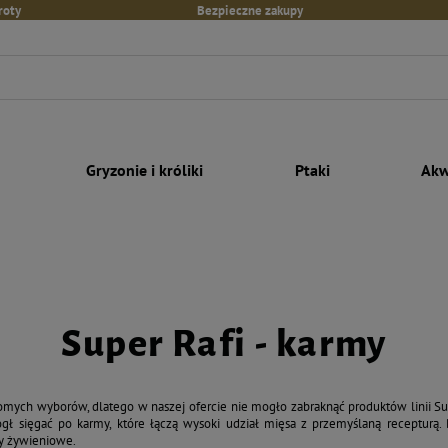
roty
Bezpieczne zakupy
Gryzonie i króliki
Ptaki
Akw
Super Rafi - karmy
mych wyborów, dlatego w naszej ofercie nie mogło zabraknąć produktów linii Su
 sięgać po karmy, które łączą wysoki udział mięsa z przemyślaną recepturą. Dz
by żywieniowe.