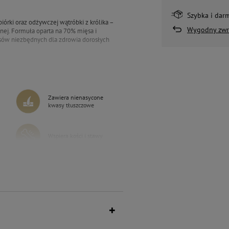
Szybka i dar
iórki oraz odżywczej wątróbki z królika –
Wygodny zwr
znej. Formuła oparta na 70% mięsa i
ów niezbędnych dla zdrowia dorosłych
się nie tylko na profil smakowy, ale także
ność karmy. Oleje z łososia i lniany
ść i zdrowie skóry.
Zawiera nienasycone
rcji wapnia i fosforu. To
kwasy tłuszczowe
urze.
Wspiera kości i stawy