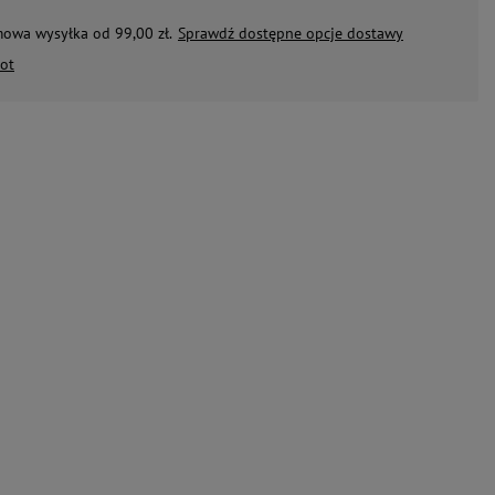
mowa wysyłka od 99,00 zł.
Sprawdź dostępne opcje dostawy
ot