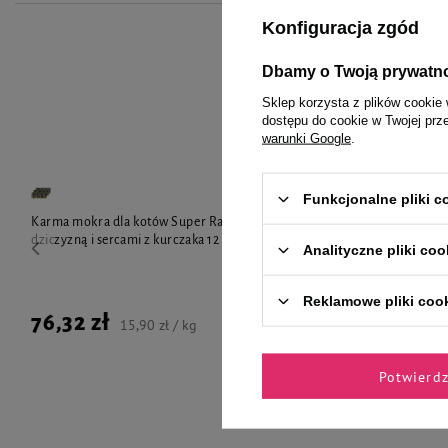
Konfiguracja zgód
Dbamy o Twoją prywatn
To 
Sklep korzysta z plików cookie 
dostępu do cookie w Twojej prz
warunki Google
.
Funkcjonalne pliki 
Karma mokra dla kotów Super Rafi Cat z
Karma mokra 
dziczyzną i sercami z kurczaka 12 x 400 g
Rafi Cat z gęs
Analityczne pliki coo
Reklamowe pliki coo
76,32 zł
76,32 zł
15,90 zł / kg
Potwierd