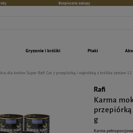
roty
Bezpieczne zakupy
Gryzonie i króliki
Ptaki
Akw
ra dla kotów Super Rafi Cat z przepiórką i wątróbką z królika zestaw 12
Rafi
Karma mokr
przepiórką 
g
Karma pełnoporcjowa 