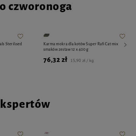
go czworonoga
ls Sterilised
Karma mokra dla kotów Super Rafi Cat mix
smaków zestaw 12 x 400 g
76,32 zł
15,90 zł / kg
ekspertów