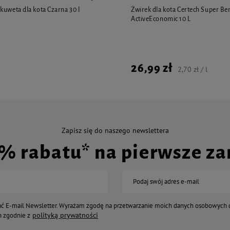
kuweta dla kota Czarna 30 l
Żwirek dla kota Certech Super Be
ActiveEconomic 10 L
26,99 zł
2,70 zł / l
Zapisz się do naszego newslettera
0% rabatu* na pierwsze z
Podaj swój adres e-mail
ć E-mail Newsletter. Wyrażam zgodę na przetwarzanie moich danych osobowych 
polityką prywatności
 zgodnie z