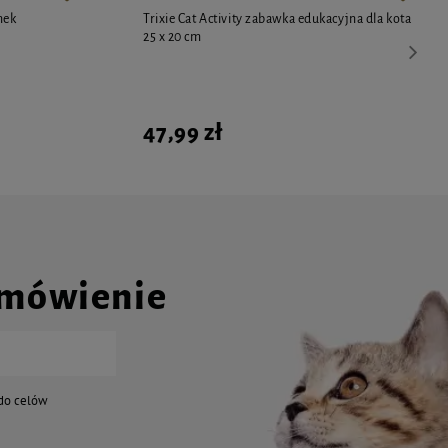
nek
Trixie Cat Activity zabawka edukacyjna dla kota
25 x 20 cm
47,99 zł
amówienie
do celów