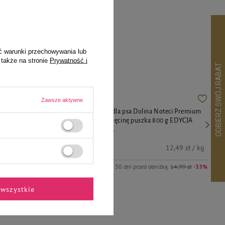
pila
ć warunki przechowywania lub
 także na stronie
Prywatność i
Zawsze aktywne
eci Premium
Mokra karma dla psa Dolina Noteci Premium
 EDYCJA
bogata w jagnięcinę puszka 800 g EDYCJA
LIMITOWANA
9,99 zł
4,98 zł / kg
12,49 zł / kg
7,99 zł
-25%
Najniższa cena z 30 dni przed obniżką
14,99 zł
-33%
wszystkie