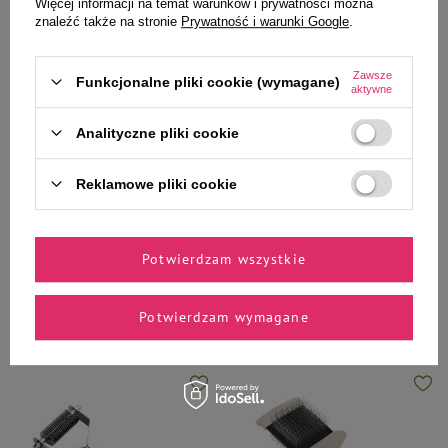
Więcej informacji na temat warunków i prywatności można
znaleźć także na stronie
Prywatność i warunki Google
.
Zawsze
Funkcjonalne pliki cookie (wymagane)
aktywne
Analityczne pliki cookie
Over Zoo
Over Zoo
Over Zoo Obcinacz gilotyna do
Over Zoo Trymer hakowy do
pazurów dla psa lub kota
rozczesywania i pielęgnacji
Reklamowe pliki cookie
sierści 20 haków
27,99 zł
36,99 zł
Potwierdzam wszystkie
-
-
+
+
Do koszyka
Do koszyka
Potwierdzam wymagane