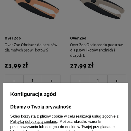
Over Zoo
Over Zoo
Over Zoo Obcinacz do pazurów
Over Zoo Obcinacz do pazurów
dla małych psów i kotów S
dla psów i kotów średnich i
dużych L
23,99 zł
27,99 zł
-
-
+
+
Do koszyka
Do koszyka
Konfiguracja zgód
Dbamy o Twoją prywatność
Sklep korzysta z plików cookie w celu realizacji usług zgodnie z
Polityką dotyczącą cookies
. Możesz określić warunki
przechowywania lub dostępu do cookie w Twojej przeglądarce.