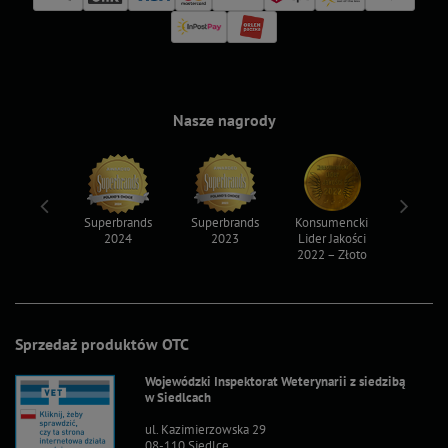
Nasze nagrody
ksy 2022
Superbrands
Superbrands
Konsumencki
Konsum
2024
2023
Lider Jakości
Lider Ja
2022 – Złoto
2022 – S
Sprzedaż produktów OTC
Wojewódzki Inspektorat Weterynarii z siedzibą
w Siedlcach
ul. Kazimierzowska 29
08-110 Siedlce