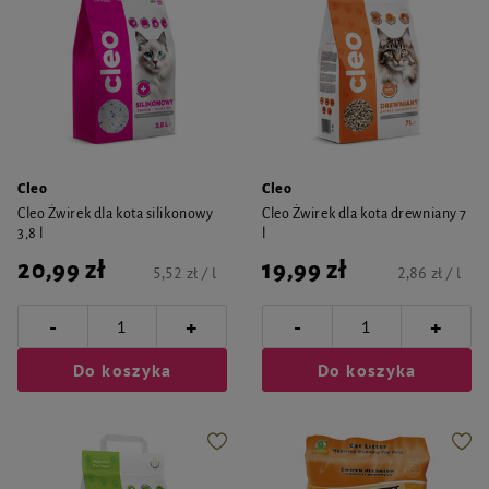
Cleo
Cleo
Cleo Żwirek dla kota silikonowy
Cleo Żwirek dla kota drewniany 7
3,8 l
l
20,99 zł
19,99 zł
5,52 zł / l
2,86 zł / l
-
-
+
+
Do koszyka
Do koszyka