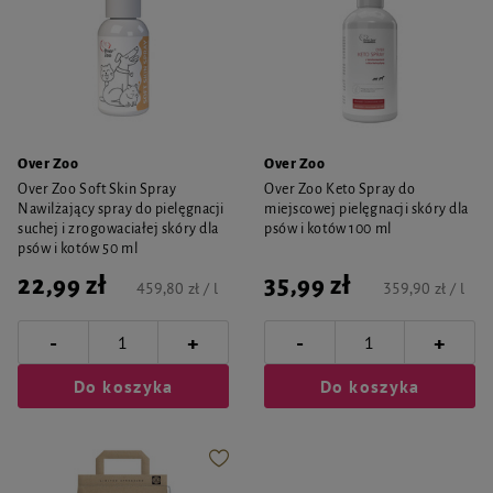
Over Zoo
Over Zoo
Over Zoo Soft Skin Spray
Over Zoo Keto Spray do
Nawilżający spray do pielęgnacji
miejscowej pielęgnacji skóry dla
suchej i zrogowaciałej skóry dla
psów i kotów 100 ml
psów i kotów 50 ml
22,99 zł
35,99 zł
459,80 zł / l
359,90 zł / l
-
-
+
+
Do koszyka
Do koszyka