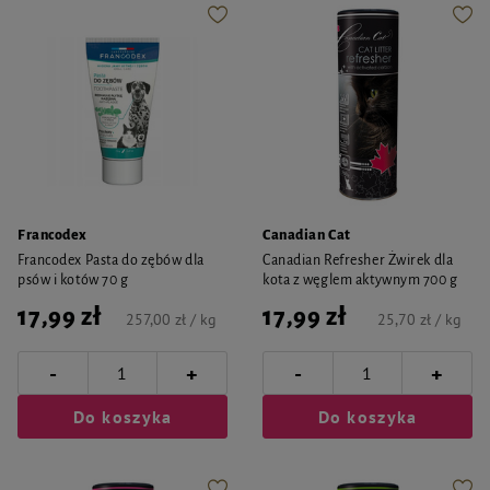
Francodex
Canadian Cat
Francodex Pasta do zębów dla
Canadian Refresher Żwirek dla
psów i kotów 70 g
kota z węglem aktywnym 700 g
17,99 zł
17,99 zł
257,00 zł / kg
25,70 zł / kg
-
-
+
+
Do koszyka
Do koszyka