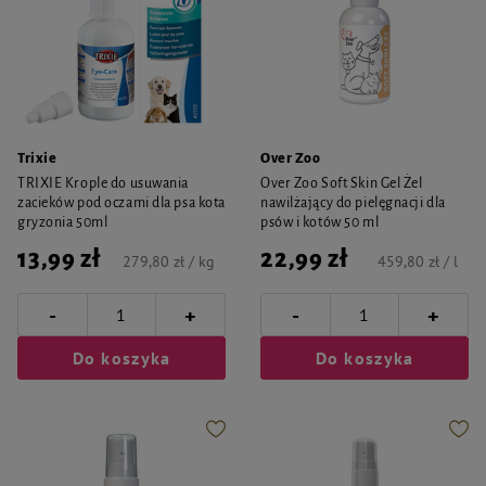
Trixie
Over Zoo
TRIXIE Krople do usuwania
Over Zoo Soft Skin Gel Żel
zacieków pod oczami dla psa kota
nawilżający do pielęgnacji dla
gryzonia 50ml
psów i kotów 50 ml
13,99 zł
22,99 zł
279,80 zł / kg
459,80 zł / l
-
-
+
+
Do koszyka
Do koszyka