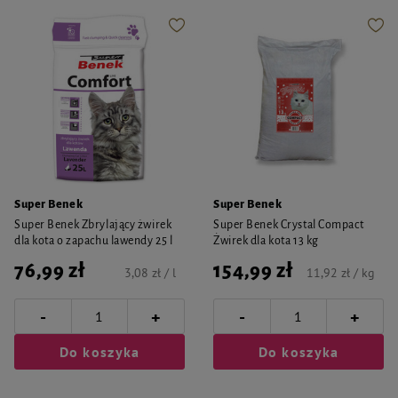
Super Benek
Super Benek
Super Benek Zbrylający żwirek
Super Benek Crystal Compact
dla kota o zapachu lawendy 25 l
Żwirek dla kota 13 kg
76,99 zł
154,99 zł
3,08 zł / l
11,92 zł / kg
-
-
+
+
Do koszyka
Do koszyka