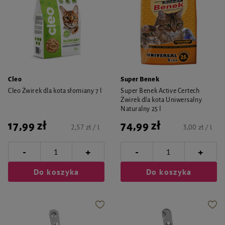
Cleo
Super Benek
Cleo Żwirek dla kota słomiany 7 l
Super Benek Active Certech
Żwirek dla kota Uniwersalny
Naturalny 25 l
17,99 zł
74,99 zł
2,57 zł / l
3,00 zł / l
-
-
+
+
Do koszyka
Do koszyka