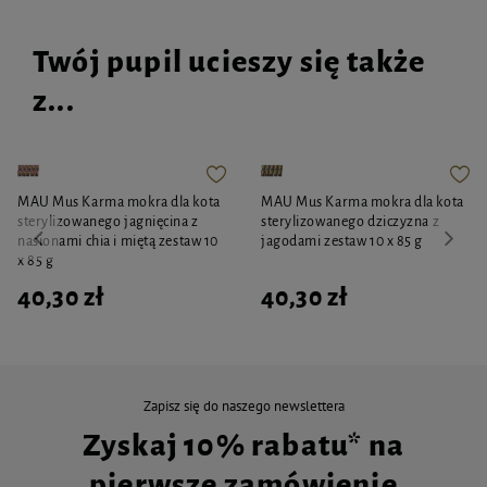
Twój pupil ucieszy się także
z...
MAU Mus Karma mokra dla kota
MAU Mus Karma mokra dla kota
sterylizowanego jagnięcina z
sterylizowanego dziczyzna z
nasionami chia i miętą zestaw 10
jagodami zestaw 10 x 85 g
x 85 g
40,30 zł
40,30 zł
Zapisz się do naszego newslettera
Zyskaj 10% rabatu* na
pierwsze zamówienie