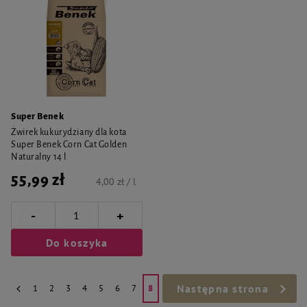
Super Benek
Żwirek kukurydziany dla kota
Super Benek Corn Cat Golden
Naturalny 14 l
55,99 zł
4,00 zł / l
-
+
Do koszyka
Następna strona
1
2
3
4
5
6
7
8