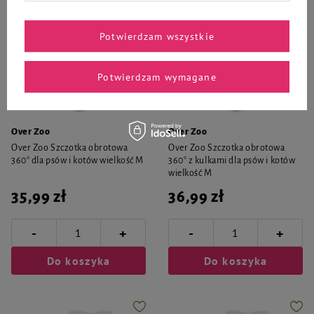
Potwierdzam wszystkie
Potwierdzam wymagane
Over Zoo
Over Zoo
Over Zoo Szczotka obrotowa
Over Zoo Szczotka obrotowa
360° dla psów i kotów wielkość M
360° z kulkami dla psów i kotów
wielkość M
35,99 zł
36,99 zł
-
-
+
+
Do koszyka
Do koszyka