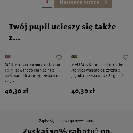
Następna strona
1
2
Twój pupil ucieszy się także
z...
MAU Mus Karma mokra dla kota
MAU Mus Karma mokra dla kota
sterylizowanego jagnięcina z
sterylizowanego dziczyzna z
nasionami chia i miętą zestaw 10
jagodami zestaw 10 x 85 g
x 85 g
40,30 zł
40,30 zł
Zapisz się do naszego newslettera
Zyskaj 10% rabatu* na