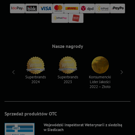
Nasze nagrody
ksy 2022
Superbrands
Superbrands
Konsumencki
Konsum
2024
2023
Lider Jakości
Lider Ja
2022 – Złoto
2022 – S
Sprzedaż produktów OTC
Wojewódzki Inspektorat Weterynarii z siedzibą
w Siedlcach