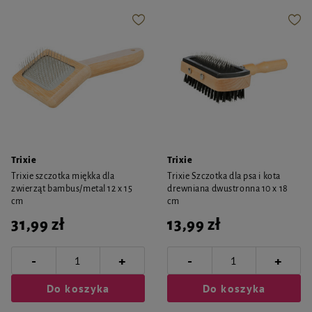
Trixie
Trixie
Trixie szczotka miękka dla
Trixie Szczotka dla psa i kota
zwierząt bambus/metal 12 x 15
drewniana dwustronna 10 x 18
cm
cm
31,99 zł
13,99 zł
-
-
+
+
Do koszyka
Do koszyka