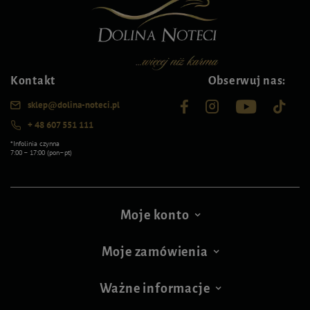
Kontakt
Obserwuj nas:
sklep@dolina-noteci.pl
+ 48 607 551 111
*Infolinia czynna
7:00 – 17:00 (pon–pt)
Moje konto
Moje zamówienia
Ważne informacje