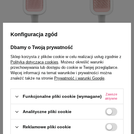
Konfiguracja zgód
Dbamy o Twoją prywatność
Over Zoo
Over Zoo
Sklep korzysta z plików cookie w celu realizacji usług zgodnie z
Polityką dotyczącą cookies
. Możesz określić warunki
Over Zoo Szczotka obrotowa dla
Over Zoo Szczotka obrotowa z
przechowywania lub dostępu do cookie w Twojej przeglądarce.
psów i kotów wielkość S
kulkami dla psów i kotów
Więcej informacji na temat warunków i prywatności można
wielkość S
znaleźć także na stronie
Prywatność i warunki Google
.
34,99 zł
33,99 zł
Zawsze
Funkcjonalne pliki cookie (wymagane)
-
-
+
+
aktywne
Do koszyka
Do koszyka
Analityczne pliki cookie
Reklamowe pliki cookie