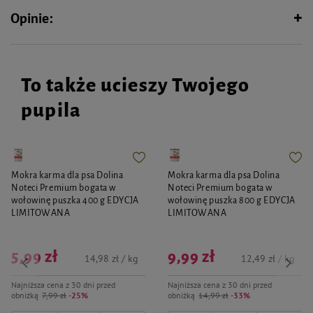
Opinie:
To także ucieszy Twojego
pupila
Mokra karma dla psa Dolina
Mokra karma dla psa Dolina
Noteci Premium bogata w
Noteci Premium bogata w
wołowinę puszka 400 g EDYCJA
wołowinę puszka 800 g EDYCJA
LIMITOWANA
LIMITOWANA
5,99 zł
9,99 zł
14,98 zł / kg
12,49 zł / kg
Najniższa cena z 30 dni przed
Najniższa cena z 30 dni przed
obniżką
7,99 zł
-25%
obniżką
14,99 zł
-33%