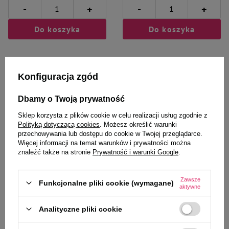
-
-
+
+
Do koszyka
Do koszyka
Konfiguracja zgód
Dbamy o Twoją prywatność
Wybrane specjalnie dla
Sklep korzysta z plików cookie w celu realizacji usług zgodnie z
Polityką dotyczącą cookies
. Możesz określić warunki
Ciebie i Twojego czworonoga
przechowywania lub dostępu do cookie w Twojej przeglądarce.
Więcej informacji na temat warunków i prywatności można
znaleźć także na stronie
Prywatność i warunki Google
.
Mokra karma dla psa Dolina
Mokra karma dla psa Dolina
Zawsze
Funkcjonalne pliki cookie (wymagane)
Noteci Premium bogata w
Noteci Premium bogata w
aktywne
cielęcinę z zielonym groszkiem
wołowinę saszetka 150 g
puszka 800 g
Analityczne pliki cookie
12,35 zł
5,14 zł
15,44 zł / kg
34,27 zł / kg