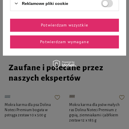
Reklamowe pliki cookie
-
-
+
+
Do koszyka
Do koszyka
Potwierdzam wszystkie
Potwierdzam wymagane
Zaufane i polecane przez
naszych ekspertów
Mokra karma dla psa Dolina
Mokra karma dla psów małych
Noteci Premium bogata w
ras Dolina Noteci Premium z
pstrąga zestaw 10 x 500 g
gęsią, ziemniakami i jabłkiem
zestaw 12 x 185 g