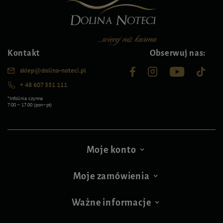
Kontakt
Obserwuj nas:
sklep@dolina-noteci.pl
+ 48 607 551 111
*Infolinia czynna
7:00 – 17:00 (pon–pt)
Moje konto
Moje zamówienia
Ważne informacje