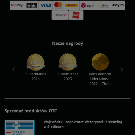
Nasze nagrody
ksy 2022
Superbrands
Superbrands
Konsumencki
Konsum
2024
2023
Lider Jakości
Lider Ja
2022 – Złoto
2022 – S
Sprzedaż produktów OTC
Wojewódzki Inspektorat Weterynarii z siedzibą
w Siedlcach