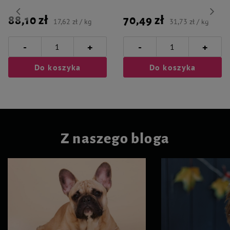
88,10 zł
70,49 zł
17,62 zł / kg
31,73 zł / kg
-
-
+
+
Do koszyka
Do koszyka
Z naszego bloga