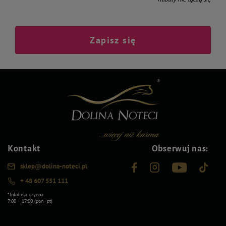
Zapisz się
Kontakt
Obserwuj nas:
sklep@dolina-noteci.pl
+ 48 607 551 111
*Infolinia czynna
7:00 – 17:00 (pon–pt)