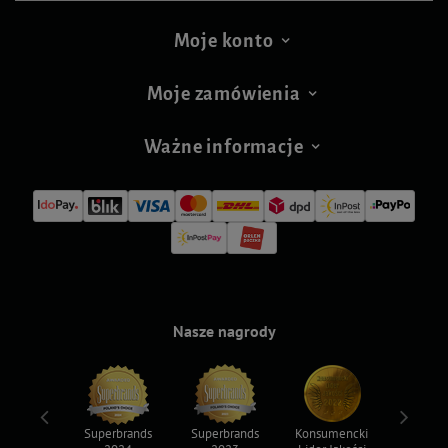
Moje konto
Moje zamówienia
Ważne informacje
Nasze nagrody
ksy 2022
Superbrands
Superbrands
Konsumencki
Konsum