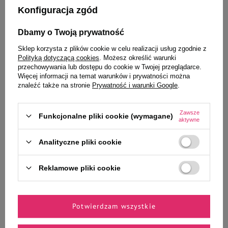
Konfiguracja zgód
Dbamy o Twoją prywatność
Dolina Noteci Natural Treats
Dolina Noteci Natural Treats
Sklep korzysta z plików cookie w celu realizacji usług zgodnie z
Turkey Hearts serca z indyka
Beef Heart serce wołowe
Polityką dotyczącą cookies
. Możesz określić warunki
przysmak dla psa 150 g
przysmak dla psa 100 g
przechowywania lub dostępu do cookie w Twojej przeglądarce.
4,99 zł
4,99 zł
Więcej informacji na temat warunków i prywatności można
znaleźć także na stronie
Prywatność i warunki Google
.
Najniższa cena produktu w okresie
Najniższa cena produktu w okresie
30 dni przed wprowadzeniem
30 dni przed wprowadzeniem
obniżki:
6,99 zł
-28%
obniżki:
6,99 zł
-28%
Zawsze
Funkcjonalne pliki cookie (wymagane)
Cena regularna:
18,99 zł
-74%
Cena regularna:
16,99 zł
-71%
aktywne
-
-
+
+
Analityczne pliki cookie
Do koszyka
Do koszyka
Reklamowe pliki cookie
Potwierdzam wszystkie