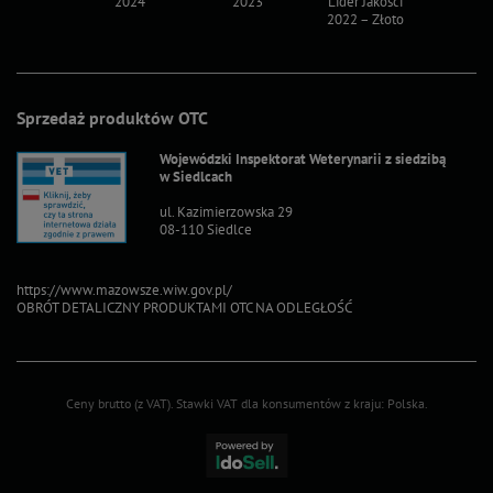
2024
2023
Lider Jakości
Lider Ja
2022 – Złoto
2022 – S
Sprzedaż produktów OTC
Wojewódzki Inspektorat Weterynarii z siedzibą
w Siedlcach
ul. Kazimierzowska 29
08-110 Siedlce
https://www.mazowsze.wiw.gov.pl/
OBRÓT DETALICZNY PRODUKTAMI OTC NA ODLEGŁOŚĆ
Ceny brutto (z VAT).
Stawki VAT dla konsumentów z kraju:
Polska
.