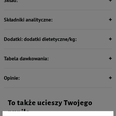
Skład:
Wspiera odporność
Składniki analityczne:
Dodatki: dodatki dietetyczne/kg:
Tabela dawkowania:
Opinie:
To także ucieszy Twojego
pupila