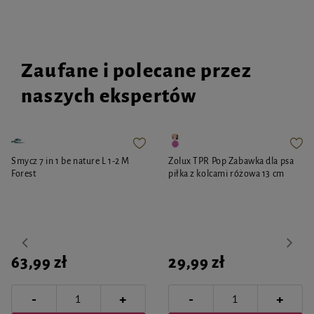
Zaufane i polecane przez
naszych ekspertów
Smycz 7 in 1 be nature L 1-2 M
Zolux TPR Pop Zabawka dla psa
Forest
piłka z kolcami różowa 13 cm
63,99 zł
29,99 zł
-
-
+
+