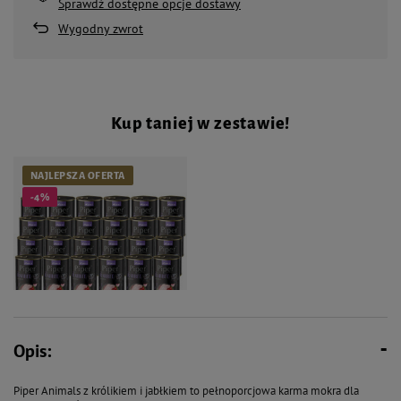
Sprawdź dostępne opcje dostawy
Wygodny zwrot
Kup taniej w zestawie!
NAJLEPSZA OFERTA
-4%
Opis:
159,60 zł
167,76 zł
Mokra Karma dla psa Piper
Piper Animals z królikiem i jabłkiem to pełnoporcjowa karma mokra dla
Animals z królikiem i jabłkiem