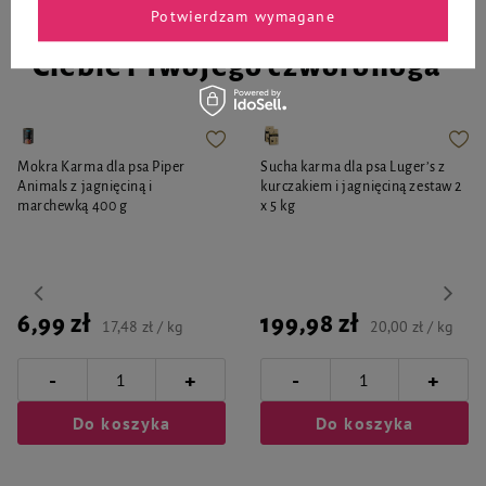
Potwierdzam wymagane
Wybrane specjalnie dla
Ciebie i Twojego czworonoga
Mokra Karma dla psa Piper
Sucha karma dla psa Luger’s z
Animals z jagnięciną i
kurczakiem i jagnięciną zestaw 2
marchewką 400 g
x 5 kg
6,99 zł
199,98 zł
17,48 zł / kg
20,00 zł / kg
-
-
+
+
Do koszyka
Do koszyka