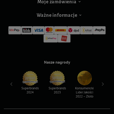
Moje zamówienia
Ważne informacje
Nasze nagrody
ksy 2022
Superbrands
Superbrands
Konsumencki
Konsum
2024
2023
Lider Jakości
Lider Ja
2022 – Złoto
2022 – S