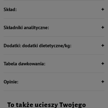
Skład:
Wspiera odporność
Bez zbóż
Składniki analityczne:
Bez syntetycznych aromatów,
wzmacniaczy smaku i barwników
Dodatki: dodatki dietetyczne/kg:
Tabela dawkowania:
Opinie:
To także ucieszy Twojego