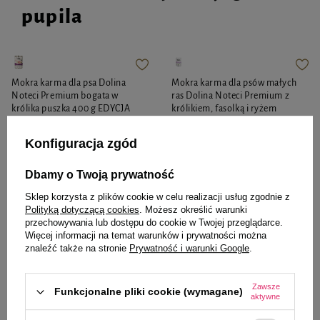
pupila
Mokra karma dla psa Dolina
Mokra karma dla psów małych
Noteci Premium bogata w
ras Dolina Noteci Premium z
królika puszka 400 g EDYCJA
królikiem, fasolką i ryżem
LIMITOWANA
saszetka 100 g
Konfiguracja zgód
5,99 zł
14,98 zł / kg
Dbamy o Twoją prywatność
Najniższa cena z 30 dni przed
4,11 zł
41,10 zł / kg
obniżką
7,99 zł
-25%
Sklep korzysta z plików cookie w celu realizacji usług zgodnie z
Polityką dotyczącą cookies
. Możesz określić warunki
-
-
+
+
przechowywania lub dostępu do cookie w Twojej przeglądarce.
Więcej informacji na temat warunków i prywatności można
Do koszyka
Do koszyka
znaleźć także na stronie
Prywatność i warunki Google
.
Zawsze
Funkcjonalne pliki cookie (wymagane)
aktywne