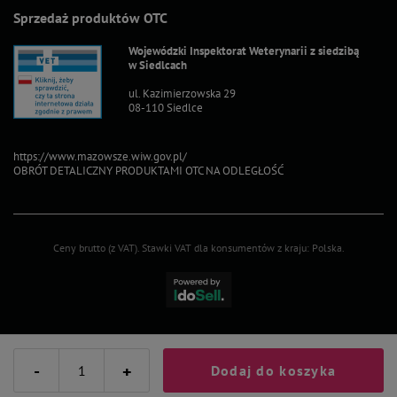
Sprzedaż produktów OTC
Wojewódzki Inspektorat Weterynarii z siedzibą
w Siedlcach
ul. Kazimierzowska 29
08-110 Siedlce
https://www.mazowsze.wiw.gov.pl/
OBRÓT DETALICZNY PRODUKTAMI OTC NA ODLEGŁOŚĆ
Ceny brutto (z VAT).
Stawki VAT dla konsumentów z kraju:
Polska
.
-
+
Dodaj do koszyka