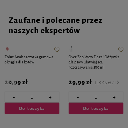
Zaufane i polecane przez
naszych ekspertów
Zolux Anah szczotka gumowa
Over Zoo Wow Dogs! Odżywka
okrągła dla kotów
dla psów ułatwiająca
rozczesywanie 250 ml
20,99 zł
29,99 zł
119,96 zł / l
-
-
+
+
Do koszyka
Do koszyka