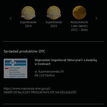
ksy 2022
Superbrands
Superbrands
Konsumencki
Konsum
2024
2023
Lider Jakości
Lider Ja
2022 – Złoto
2022 – S
Sprzedaż produktów OTC
Wojewódzki Inspektorat Weterynarii z siedzibą
w Siedlcach
ul. Kazimierzowska 29
08-110 Siedlce
https://www.mazowsze.wiw.gov.pl/
OBRÓT DETALICZNY PRODUKTAMI OTC NA ODLEGŁOŚĆ