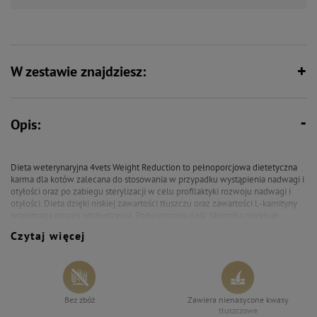
W zestawie znajdziesz:
Opis:
Dieta weterynaryjna 4vets Weight Reduction to pełnoporcjowa dietetyczna
karma dla kotów zalecana do stosowania w przypadku wystąpienia nadwagi i
otyłości oraz po zabiegu sterylizacji w celu profilaktyki rozwoju nadwagi i
otyłości. Dieta dzięki niskiej zawartości tłuszczu oraz zawartości L-karnityny
wspomaga proces odchudzenia. Podwyższona ilość błonnika niweluje
uczucie głodu.
Czytaj więcej
Zalecenia:
Przed podaniem diety zalecany jest kontakt z lekarzem weterynarii w celu
ustalenia dawki. Stosować do momentu uzyskania docelowej masy ciała.
Dieta w pełni zaspokaja potrzeby żywieniowe kotów będących w trakcie
Bez zbóż
Zawiera nienasycone kwasy
terapii odchudzającej i przyczynia się do poprawy ich stanu zdrowia. Kotu
tłuszczowe