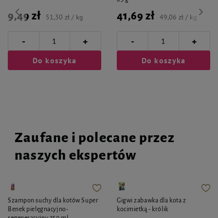
9,49 zł
41,69 zł
51,30 zł / kg
49,06 zł / kg
-
-
+
+
Do koszyka
Do koszyka
Zaufane i polecane przez
naszych ekspertów
Szampon suchy dla kotów Super
Gigwi zabawka dla kota z
Benek pielęgnacyjno-
kocimietką - królik