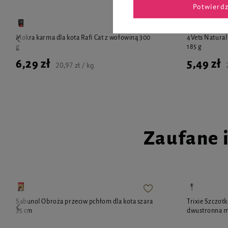
Potwierd
Mokra karma dla kota Rafi Cat z wołowiną 300
4Vets Natural
g
185 g
6,29 zł
5,49 zł
20,97 zł / kg
Zaufane 
Sabunol Obroża przeciw pchłom dla kota szara
Trixie Szczotk
35 cm
dwustronna 