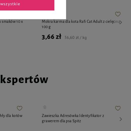
wszystkie
x smaków 10 x
Mokra karma dla kota Rafi Cat Adult z cielęciną
100 g
3,66 zł
36,60 zł / kg
ekspertów
chły dla kotów
Zawieszka Adresówka Identyfikator z
grawerem dla psa Spitz