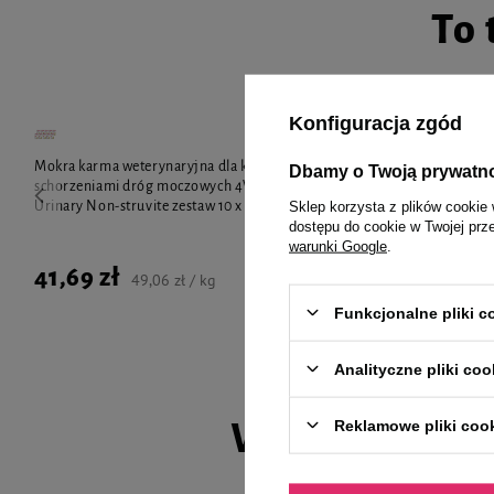
To 
Konfiguracja zgód
Mokra karma weterynaryjna dla kota ze
4Vets Natural
Dbamy o Twoją prywatn
schorzeniami dróg moczowych 4Vets Natural
dla kotów z z
Sklep korzysta z plików cookie 
Urinary Non-struvite zestaw 10 x 85 g
dostępu do cookie w Twojej prz
warunki Google
.
41,69 zł
59,99 zł
49,06 zł / kg
Funkcjonalne pliki 
Analityczne pliki coo
Reklamowe pliki coo
Wybrane spec