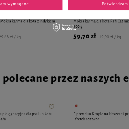
zam wymagane
Potwierdzam 
 Mokra karma dla kota z indykiem
Mokra karma dla kota Rafi Cat mi
300 g
59,70 zł
29,68 zł / kg
19,90 zł / kg
i polecane przez naszych 
a pielęgnacyjna dla psa lub kota
Fiprex duo Krople na kleszcze i p
mała
i fretek roztwór