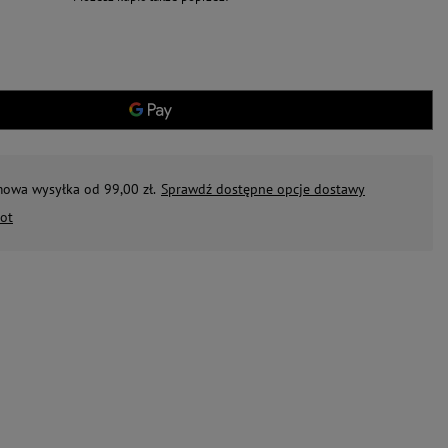
mowa wysyłka od 99,00 zł.
Sprawdź dostępne opcje dostawy
ot