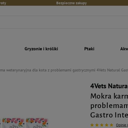
roty
Bezpieczne zakupy
Gryzonie i króliki
Ptaki
Akw
ma weterynaryjna dla kota z problemami gastrycznymi 4Vets Natural Gast
4Vets Natura
Mokra karm
problemami
Gastro Inte
Opinie 