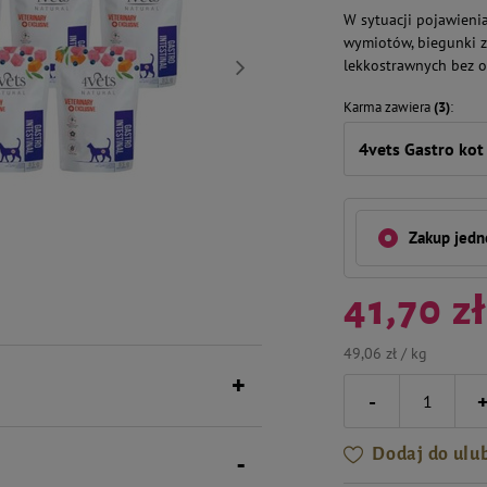
W sytuacji pojawieni
wymiotów, biegunki za
lekkostrawnych bez og
Karma zawiera
(3)
4vets Gastro kot
Zakup jed
41,70 zł
49,06 zł / kg
-
Dodaj do ulu