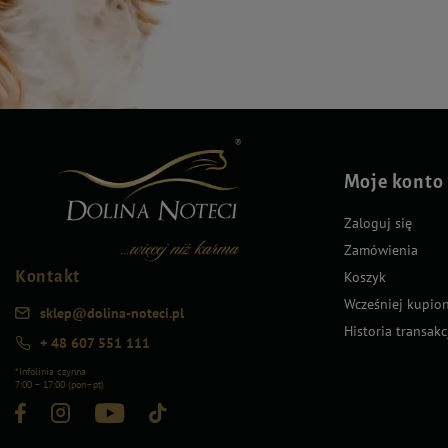
Moje konto
Zaloguj się
Zamówienia
Kontakt
Koszyk
Wcześniej kupio
sklep@dolina-noteci.pl
Historia transakc
+ 48 607 551 111
*Infolinia czynna
7:00 – 17:00 (pon–pt)