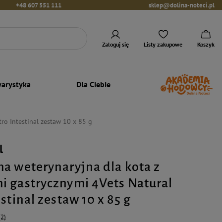
+48 607 551 111
sklep@dolina-noteci.pl
Zaloguj się
Listy zakupowe
Koszyk
arystyka
Dla Ciebie
ro Intestinal zestaw 10 x 85 g
l
a weterynaryjna dla kota z
 gastrycznymi 4Vets Natural
stinal zestaw 10 x 85 g
(2)