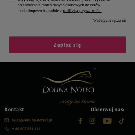
przetwarzanie moich danych osobowych do celów
polityką prywatności
marketingowych zgodnie z
* Rabaty nie łączą się
Zapisz się
Kontakt
Obserwuj nas:
sklep@dolina-noteci.pl
+ 48 607 551 111