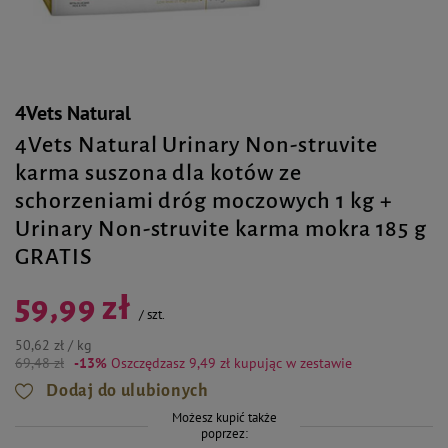
4Vets Natural
4Vets Natural Urinary Non-struvite
karma suszona dla kotów ze
schorzeniami dróg moczowych 1 kg +
Urinary Non-struvite karma mokra 185 g
GRATIS
59,99 zł
/
szt.
50,62 zł / kg
69,48 zł
-13%
Oszczędzasz 9,49 zł
kupując w zestawie
Dodaj do ulubionych
Możesz kupić także
poprzez: