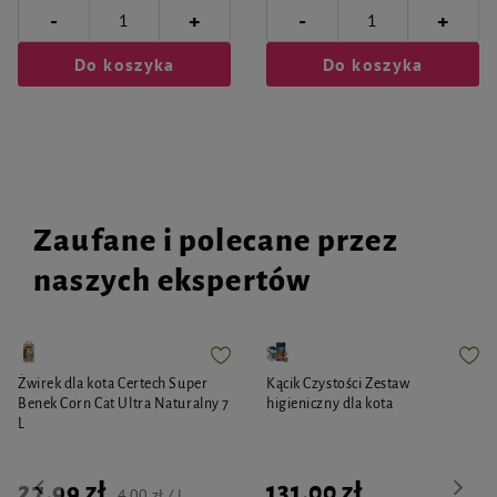
-
-
+
+
Do koszyka
Do koszyka
Zaufane i polecane przez
naszych ekspertów
Żwirek dla kota Certech Super
Kącik Czystości Zestaw
Benek Corn Cat Ultra Naturalny 7
higieniczny dla kota
L
27,99 zł
131,00 zł
4,00 zł / l