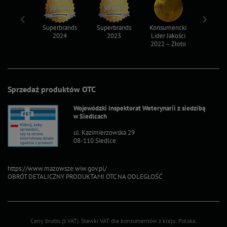
ksy 2022
Superbrands
Superbrands
Konsumencki
Konsum
2024
2023
Lider Jakości
Lider Ja
2022 – Złoto
2022 – S
Sprzedaż produktów OTC
Wojewódzki Inspektorat Weterynarii z siedzibą
w Siedlcach
ul. Kazimierzowska 29
08-110 Siedlce
https://www.mazowsze.wiw.gov.pl/
OBRÓT DETALICZNY PRODUKTAMI OTC NA ODLEGŁOŚĆ
Ceny brutto (z VAT).
Stawki VAT dla konsumentów z kraju:
Polska
.