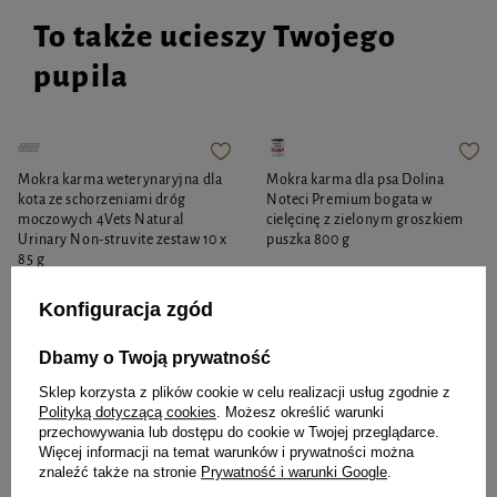
To także ucieszy Twojego
pupila
Mokra karma weterynaryjna dla
Mokra karma dla psa Dolina
kota ze schorzeniami dróg
Noteci Premium bogata w
moczowych 4Vets Natural
cielęcinę z zielonym groszkiem
Urinary Non-struvite zestaw 10 x
puszka 800 g
85 g
Konfiguracja zgód
41,69 zł
12,35 zł
49,06 zł / kg
15,44 zł / kg
Dbamy o Twoją prywatność
-
-
+
+
Sklep korzysta z plików cookie w celu realizacji usług zgodnie z
Polityką dotyczącą cookies
. Możesz określić warunki
Do koszyka
Do koszyka
przechowywania lub dostępu do cookie w Twojej przeglądarce.
Więcej informacji na temat warunków i prywatności można
znaleźć także na stronie
Prywatność i warunki Google
.