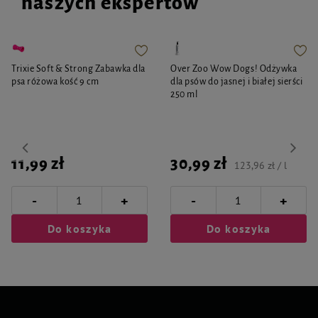
naszych ekspertów
Trixie Soft & Strong Zabawka dla
Over Zoo Wow Dogs! Odżywka
psa różowa kość 9 cm
dla psów do jasnej i białej sierści
250 ml
11,99 zł
30,99 zł
123,96 zł / l
-
-
+
+
Do koszyka
Do koszyka