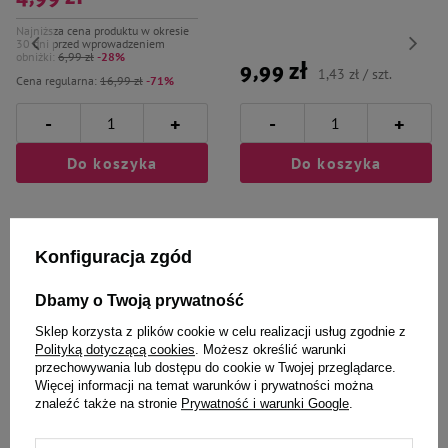
Najniższa cena produktu w okresie
30 dni przed wprowadzeniem
obniżki:
6,99 zł
-28%
9,99 zł
1,43 zł / szt.
Cena regularna:
16,99 zł
-71%
-
-
+
+
Do koszyka
Do koszyka
Konfiguracja zgód
Dbamy o Twoją prywatność
Wybrane specjalnie dla
Sklep korzysta z plików cookie w celu realizacji usług zgodnie z
Polityką dotyczącą cookies
. Możesz określić warunki
Ciebie i Twojego czworonoga
przechowywania lub dostępu do cookie w Twojej przeglądarce.
Więcej informacji na temat warunków i prywatności można
znaleźć także na stronie
Prywatność i warunki Google
.