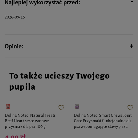
Najlepiej wykorzystać przed:
Wspiera florę bakteryjną jelit
2026-09-15
Opinie:
To także ucieszy Twojego
pupila
Dolina Noteci Natural Treats
Dolina Noteci Smart Chews Joint
Beef Heart serce wołowe
Care Przysmaki funkcjonalne dla
przysmak dla psa 100 g
psa wspomagające stawy 7 szt.
4,99 zł