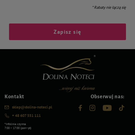
* Rabaty nie łączą się
Zapisz się
Kontakt
Obserwuj nas:
sklep@dolina-noteci.pl
+ 48 607 551 111
*Infolinia czynna
7:00 – 17:00 (pon–pt)