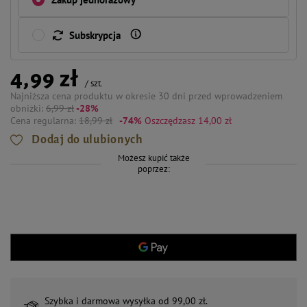
Subskrypcja
4,99 zł
/
szt.
Najniższa cena produktu w okresie 30 dni przed wprowadzeniem
obniżki:
6,99 zł
-28%
Cena regularna:
18,99 zł
-74%
Oszczędzasz 14,00 zł
Dodaj do ulubionych
Możesz kupić także
poprzez:
Szybka i darmowa wysyłka od 99,00 zł.