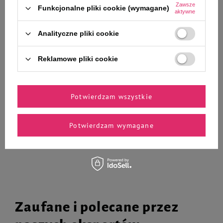
Dolina Noteci Natural Treats
Over Horse Overs Apple
Zawsze
Funkcjonalne pliki cookie (wymagane)
Lamb Liver wątroba jagnięca
przysmak dla konia 1 kg
aktywne
przysmak dla psa 150 g
Analityczne pliki cookie
4,99 zł
Reklamowe pliki cookie
Najniższa cena produktu w okresie
30 dni przed wprowadzeniem
obniżki:
6,99 zł
-28%
31,03 zł
31,03 zł / kg
Cena regularna:
32,50 zł
-85%
Potwierdzam wszystkie
-
-
+
+
Potwierdzam wymagane
Do koszyka
Do koszyka
Zaufane i polecane przez