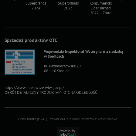
ksy 2022
Superbrands
Superbrands
Konsumencki
Konsum
2024
2023
Lider Jakości
Lider Ja
2022 – Złoto
2022 – S
Sprzedaż produktów OTC
Wojewódzki Inspektorat Weterynarii z siedzibą
w Siedlcach
ul. Kazimierzowska 29
08-110 Siedlce
https://www.mazowsze.wiw.gov.pl/
OBRÓT DETALICZNY PRODUKTAMI OTC NA ODLEGŁOŚĆ
Ceny brutto (z VAT).
Stawki VAT dla konsumentów z kraju:
Polska
.